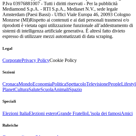
P.Iva 03976881007 - Tutti i diritti riservati - Per la pubblicità
Mediamond S.p.A. - RTI S.p.A., Mediaset N.V., sede legale
Amsterdam (Paesi Bassi) - Uffici Viale Europa 46, 20093 Cologno
Monzese (MI)
Rispetto ai contenuti e ai dati personali trasmessi e/o
riprodotti è vietata ogni utilizzazione funzionale all’addestramento di
sistemi di intelligenza artificiale generativa. È altresì fatto divieto
espresso di utilizzare mezzi automatizzati di data scraping.
Legal
Corporate
Privacy Policy
Cookie Policy
Sezioni
Cronaca
Mondo
Economia
Politica
Spettacolo
Televisione
People
Lifestyl
Planet
Cultura
Salute
Scuola
Animali
Spazio
Speciali
Elezioni Italia
Elezioni estero
Grande Fratello
L'isola dei famosi
Amici
Rubriche