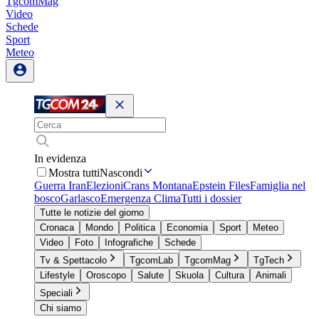
TgcomMag
Video
Schede
Sport
Meteo
In evidenza
Mostra tutti
Nascondi
Guerra Iran
Elezioni
Crans Montana
Epstein Files
Famiglia nel
bosco
Garlasco
Emergenza Clima
Tutti i dossier
Tutte le notizie del giorno
Cronaca
Mondo
Politica
Economia
Sport
Meteo
Video
Foto
Infografiche
Schede
Tv & Spettacolo
TgcomLab
TgcomMag
TgTech
Lifestyle
Oroscopo
Salute
Skuola
Cultura
Animali
Speciali
Chi siamo