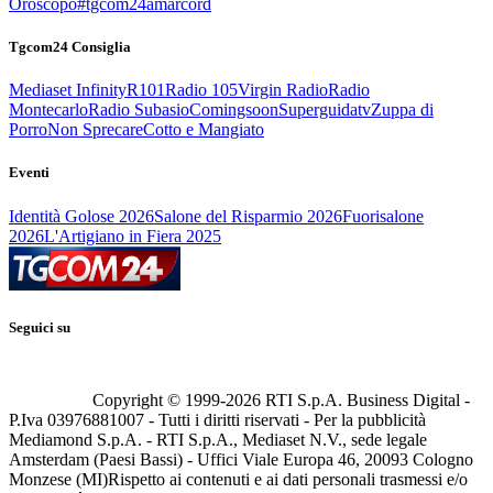
Oroscopo
#tgcom24amarcord
Tgcom24 Consiglia
Mediaset Infinity
R101
Radio 105
Virgin Radio
Radio
Montecarlo
Radio Subasio
Comingsoon
Superguidatv
Zuppa di
Porro
Non Sprecare
Cotto e Mangiato
Eventi
Identità Golose 2026
Salone del Risparmio 2026
Fuorisalone
2026
L'Artigiano in Fiera 2025
Seguici su
Copyright © 1999-
2026
RTI S.p.A. Business Digital -
P.Iva 03976881007 - Tutti i diritti riservati - Per la pubblicità
Mediamond S.p.A. - RTI S.p.A., Mediaset N.V., sede legale
Amsterdam (Paesi Bassi) - Uffici Viale Europa 46, 20093 Cologno
Monzese (MI)
Rispetto ai contenuti e ai dati personali trasmessi e/o