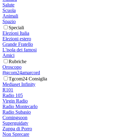
Salute
Scuola
Animali
Spazio
Speciali
Elezioni Italia
Elezioni estero
Grande Fratello
L'isola dei famosi
Amici
Rubriche
Oroscopo
#tgcom24amarcord
Tgcom24 Consiglia
Mediaset Infinity
R101
Radio 105
Virgin Radio
Radio Montecarlo
Radio Subasio
Comingsoon
Superguidatv
Zuppa di Porro
Non Sprecare