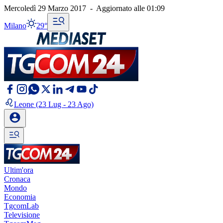
Mercoledì 29 Marzo 2017
-
Aggiornato alle
01:09
Milano
29°
Leone
(23 Lug - 23 Ago)
Ultim'ora
Cronaca
Mondo
Economia
TgcomLab
Televisione