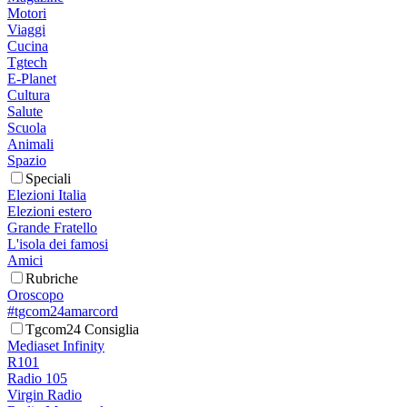
Motori
Viaggi
Cucina
Tgtech
E-Planet
Cultura
Salute
Scuola
Animali
Spazio
Speciali
Elezioni Italia
Elezioni estero
Grande Fratello
L'isola dei famosi
Amici
Rubriche
Oroscopo
#tgcom24amarcord
Tgcom24 Consiglia
Mediaset Infinity
R101
Radio 105
Virgin Radio