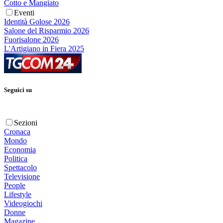
Cotto e Mangiato
Eventi
Identità Golose 2026
Salone del Risparmio 2026
Fuorisalone 2026
L'Artigiano in Fiera 2025
Seguici su
Sezioni
Cronaca
Mondo
Economia
Politica
Spettacolo
Televisione
People
Lifestyle
Videogiochi
Donne
Magazine