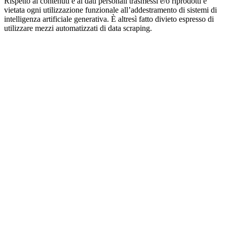
Rispetto ai contenuti e ai dati personali trasmessi e/o riprodotti è
vietata ogni utilizzazione funzionale all’addestramento di sistemi di
intelligenza artificiale generativa. È altresì fatto divieto espresso di
utilizzare mezzi automatizzati di data scraping.