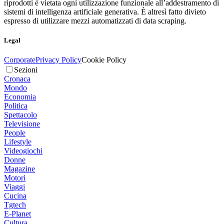
riprodotti è vietata ogni utilizzazione funzionale all’addestramento di
sistemi di intelligenza artificiale generativa. È altresì fatto divieto
espresso di utilizzare mezzi automatizzati di data scraping.
Legal
Corporate
Privacy Policy
Cookie Policy
Sezioni
Cronaca
Mondo
Economia
Politica
Spettacolo
Televisione
People
Lifestyle
Videogiochi
Donne
Magazine
Motori
Viaggi
Cucina
Tgtech
E-Planet
Cultura