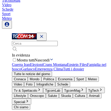
TgcomMag
Video
Schede
Sport
Meteo
In evidenza
Mostra tutti
Nascondi
Guerra Iran
Elezioni
Crans Montana
Epstein Files
Famiglia nel
bosco
Garlasco
Emergenza Clima
Tutti i dossier
Tutte le notizie del giorno
Cronaca
Mondo
Politica
Economia
Sport
Meteo
Video
Foto
Infografiche
Schede
Tv & Spettacolo
TgcomLab
TgcomMag
TgTech
Lifestyle
Oroscopo
Salute
Skuola
Cultura
Animali
Speciali
Chi siamo