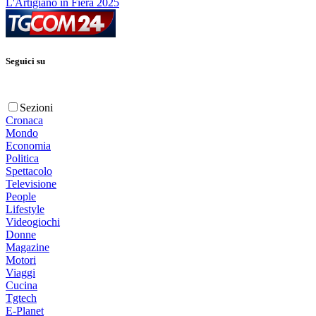
L'Artigiano in Fiera 2025
Seguici su
Sezioni
Cronaca
Mondo
Economia
Politica
Spettacolo
Televisione
People
Lifestyle
Videogiochi
Donne
Magazine
Motori
Viaggi
Cucina
Tgtech
E-Planet