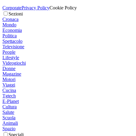
Corporate
Privacy Policy
Cookie Policy
Sezioni
Cronaca
Mondo
Economia
Politica
Spettacolo
Televisione
People
Lifestyle
Videogiochi
Donne
Magazine
Motori
Viaggi
Cucina
Tgtech
E-Planet
Cultura
Salute
Scuola
Animali
Spazio
Speciali