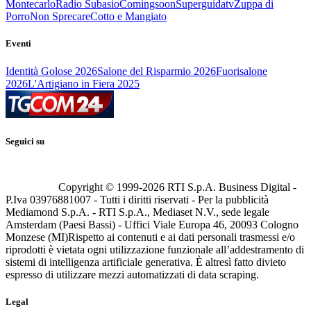
Montecarlo
Radio Subasio
Comingsoon
Superguidatv
Zuppa di
Porro
Non Sprecare
Cotto e Mangiato
Eventi
Identità Golose 2026
Salone del Risparmio 2026
Fuorisalone
2026
L'Artigiano in Fiera 2025
Seguici su
Copyright © 1999-
2026
RTI S.p.A. Business Digital -
P.Iva 03976881007 - Tutti i diritti riservati - Per la pubblicità
Mediamond S.p.A. - RTI S.p.A., Mediaset N.V., sede legale
Amsterdam (Paesi Bassi) - Uffici Viale Europa 46, 20093 Cologno
Monzese (MI)
Rispetto ai contenuti e ai dati personali trasmessi e/o
riprodotti è vietata ogni utilizzazione funzionale all’addestramento di
sistemi di intelligenza artificiale generativa. È altresì fatto divieto
espresso di utilizzare mezzi automatizzati di data scraping.
Legal