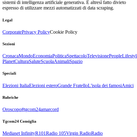
sistemi di intelligenza artificiale generativa. È altresì fatto divieto
espresso di utilizzare mezzi automatizzati di data scraping.
Legal
Corporate
Privacy Policy
Cookie Policy
Sezioni
Cronaca
Mondo
Economia
Politica
Spettacolo
Televisione
People
Lifestyl
Planet
Cultura
Salute
Scuola
Animali
Spazio
Speciali
Elezioni Italia
Elezioni estero
Grande Fratello
L'isola dei famosi
Amici
Rubriche
Oroscopo
#tgcom24amarcord
Tgcom24 Consiglia
Mediaset Infinity
R101
Radio 105
Virgin Radio
Radio