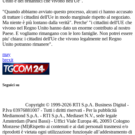
Unito e dei britannici che vivono nell'Ue".
"Quando abbiamo avviato questo processo, alcuni ci hanno accusato
di trattare i cittadini dell'Ue in modo marginale rispetto al negoziato.
Ma niente è più lontano dalla verità". Perche' "i cittadini dell'UE che
vivono nel Regno Unito hanno dato un enorme contributo al nostro
Paese. E vogliamo rimangano con le loro famiglie. Non potrei essere
piu' chiara: i cittadini dell'Ue che vivono legalmente nel Regno
Unito potranno rimanere".
may
brexit
Seguici su
Copyright © 1999-
2026
RTI S.p.A. Business Digital -
P.Iva 03976881007 - Tutti i diritti riservati - Per la pubblicità
Mediamond S.p.A. - RTI S.p.A., Mediaset N.V., sede legale
Amsterdam (Paesi Bassi) - Uffici Viale Europa 46, 20093 Cologno
Monzese (MI)
Rispetto ai contenuti e ai dati personali trasmessi e/o
riprodotti è vietata ogni utilizzazione funzionale all’addestramento di