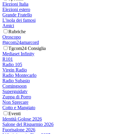
Elezioni Italia
Elezioni estero
Grande Fratello
L'isola dei famosi
Amici
Rubriche
Oroscopo
#tgcom24amarcord
Tgcom24 Consiglia
Mediaset Infinity
R101
Radio 105
Virgin Radio
Radio Montecarlo
Radio Subasio
Comingsoon
Superguidatv
Zuppa di Porro
Non Sprecare
Cotto e Mangiato
Eventi
Identità Golose 2026
Salone del Risparmio 2026
Fuorisalone 2026