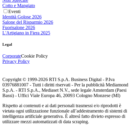
Non Sprecare
Cotto e Mangiato
Eventi
Identità Golose 2026
Salone del Risparmio 2026
Fuorisalone 2026
L'Artigiano in Fiera 2025
Legal
Corporate
Cookie Policy
Privacy Policy
Copyright © 1999-
2026
RTI S.p.A. Business Digital - P.Iva
03976881007 - Tutti i diritti riservati - Per la pubblicità Mediamond
S.p.A. - RTI S.p.A., Mediaset N.V., sede legale Amsterdam (Paesi
Bassi) - Uffici Viale Europa 46, 20093 Cologno Monzese (MI)
Rispetto ai contenuti e ai dati personali trasmessi e/o riprodotti è
vietata ogni utilizzazione funzionale all’addestramento di sistemi di
intelligenza artificiale generativa. È altresì fatto divieto espresso di
utilizzare mezzi automatizzati di data scraping.