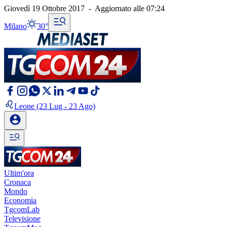
Giovedì 19 Ottobre 2017
-
Aggiornato alle
07:24
Milano
30°
Leone
(23 Lug - 23 Ago)
Ultim'ora
Cronaca
Mondo
Economia
TgcomLab
Televisione