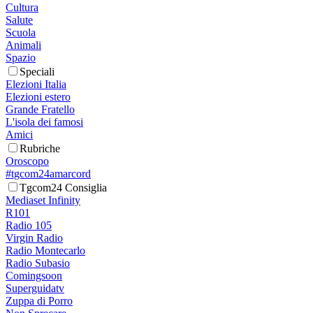
Cultura
Salute
Scuola
Animali
Spazio
Speciali
Elezioni Italia
Elezioni estero
Grande Fratello
L'isola dei famosi
Amici
Rubriche
Oroscopo
#tgcom24amarcord
Tgcom24 Consiglia
Mediaset Infinity
R101
Radio 105
Virgin Radio
Radio Montecarlo
Radio Subasio
Comingsoon
Superguidatv
Zuppa di Porro