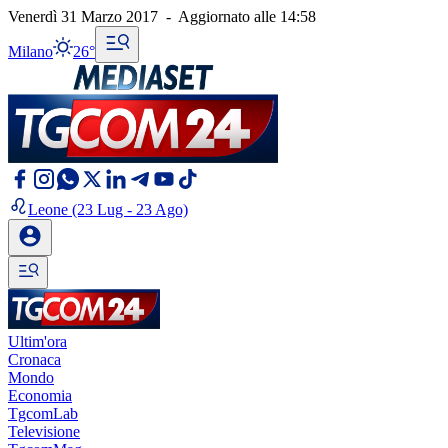
Venerdì 31 Marzo 2017
-
Aggiornato alle
14:58
Milano
26°
Leone
(23 Lug - 23 Ago)
Ultim'ora
Cronaca
Mondo
Economia
TgcomLab
Televisione