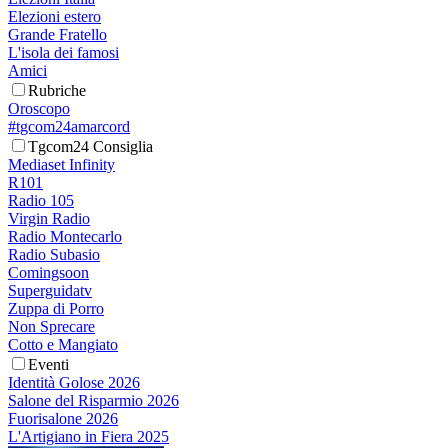
Elezioni estero
Grande Fratello
L'isola dei famosi
Amici
Rubriche
Oroscopo
#tgcom24amarcord
Tgcom24 Consiglia
Mediaset Infinity
R101
Radio 105
Virgin Radio
Radio Montecarlo
Radio Subasio
Comingsoon
Superguidatv
Zuppa di Porro
Non Sprecare
Cotto e Mangiato
Eventi
Identità Golose 2026
Salone del Risparmio 2026
Fuorisalone 2026
L'Artigiano in Fiera 2025