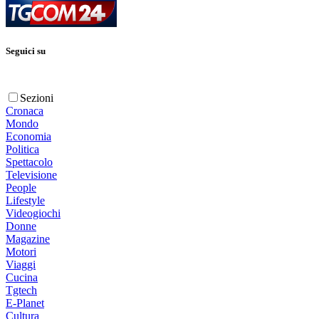
Seguici su
Sezioni
Cronaca
Mondo
Economia
Politica
Spettacolo
Televisione
People
Lifestyle
Videogiochi
Donne
Magazine
Motori
Viaggi
Cucina
Tgtech
E-Planet
Cultura