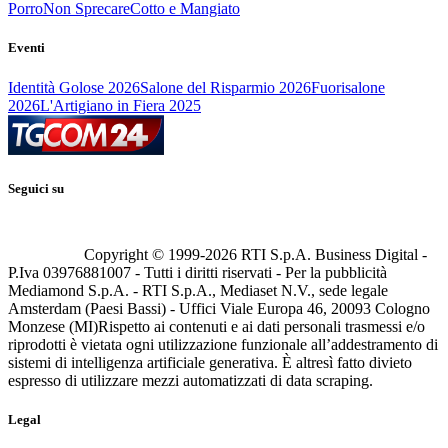
Porro
Non Sprecare
Cotto e Mangiato
Eventi
Identità Golose 2026
Salone del Risparmio 2026
Fuorisalone
2026
L'Artigiano in Fiera 2025
Seguici su
Copyright © 1999-
2026
RTI S.p.A. Business Digital -
P.Iva 03976881007 - Tutti i diritti riservati - Per la pubblicità
Mediamond S.p.A. - RTI S.p.A., Mediaset N.V., sede legale
Amsterdam (Paesi Bassi) - Uffici Viale Europa 46, 20093 Cologno
Monzese (MI)
Rispetto ai contenuti e ai dati personali trasmessi e/o
riprodotti è vietata ogni utilizzazione funzionale all’addestramento di
sistemi di intelligenza artificiale generativa. È altresì fatto divieto
espresso di utilizzare mezzi automatizzati di data scraping.
Legal