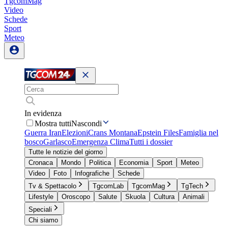
TgcomMag
Video
Schede
Sport
Meteo
In evidenza
Mostra tutti
Nascondi
Guerra Iran
Elezioni
Crans Montana
Epstein Files
Famiglia nel
bosco
Garlasco
Emergenza Clima
Tutti i dossier
Tutte le notizie del giorno
Cronaca
Mondo
Politica
Economia
Sport
Meteo
Video
Foto
Infografiche
Schede
Tv & Spettacolo
TgcomLab
TgcomMag
TgTech
Lifestyle
Oroscopo
Salute
Skuola
Cultura
Animali
Speciali
Chi siamo