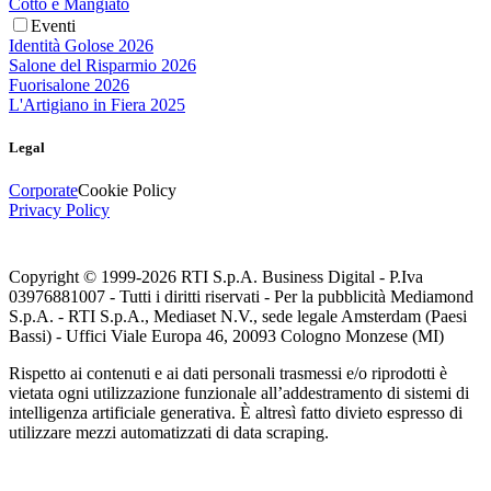
Cotto e Mangiato
Eventi
Identità Golose 2026
Salone del Risparmio 2026
Fuorisalone 2026
L'Artigiano in Fiera 2025
Legal
Corporate
Cookie Policy
Privacy Policy
Copyright © 1999-
2026
RTI S.p.A. Business Digital - P.Iva
03976881007 - Tutti i diritti riservati - Per la pubblicità Mediamond
S.p.A. - RTI S.p.A., Mediaset N.V., sede legale Amsterdam (Paesi
Bassi) - Uffici Viale Europa 46, 20093 Cologno Monzese (MI)
Rispetto ai contenuti e ai dati personali trasmessi e/o riprodotti è
vietata ogni utilizzazione funzionale all’addestramento di sistemi di
intelligenza artificiale generativa. È altresì fatto divieto espresso di
utilizzare mezzi automatizzati di data scraping.