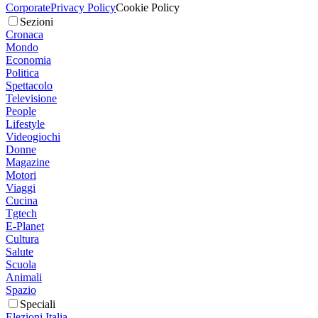
Corporate
Privacy Policy
Cookie Policy
Sezioni
Cronaca
Mondo
Economia
Politica
Spettacolo
Televisione
People
Lifestyle
Videogiochi
Donne
Magazine
Motori
Viaggi
Cucina
Tgtech
E-Planet
Cultura
Salute
Scuola
Animali
Spazio
Speciali
Elezioni Italia