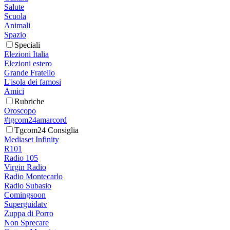
Salute
Scuola
Animali
Spazio
Speciali
Elezioni Italia
Elezioni estero
Grande Fratello
L'isola dei famosi
Amici
Rubriche
Oroscopo
#tgcom24amarcord
Tgcom24 Consiglia
Mediaset Infinity
R101
Radio 105
Virgin Radio
Radio Montecarlo
Radio Subasio
Comingsoon
Superguidatv
Zuppa di Porro
Non Sprecare