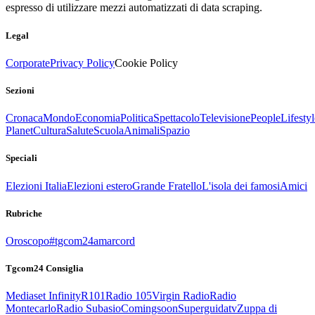
espresso di utilizzare mezzi automatizzati di data scraping.
Legal
Corporate
Privacy Policy
Cookie Policy
Sezioni
Cronaca
Mondo
Economia
Politica
Spettacolo
Televisione
People
Lifestyl
Planet
Cultura
Salute
Scuola
Animali
Spazio
Speciali
Elezioni Italia
Elezioni estero
Grande Fratello
L'isola dei famosi
Amici
Rubriche
Oroscopo
#tgcom24amarcord
Tgcom24 Consiglia
Mediaset Infinity
R101
Radio 105
Virgin Radio
Radio
Montecarlo
Radio Subasio
Comingsoon
Superguidatv
Zuppa di