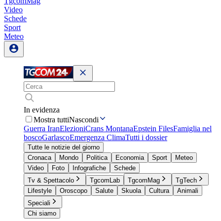
TgcomMag
Video
Schede
Sport
Meteo
In evidenza
Mostra tutti
Nascondi
Guerra Iran
Elezioni
Crans Montana
Epstein Files
Famiglia nel
bosco
Garlasco
Emergenza Clima
Tutti i dossier
Tutte le notizie del giorno
Cronaca
Mondo
Politica
Economia
Sport
Meteo
Video
Foto
Infografiche
Schede
Tv & Spettacolo
TgcomLab
TgcomMag
TgTech
Lifestyle
Oroscopo
Salute
Skuola
Cultura
Animali
Speciali
Chi siamo