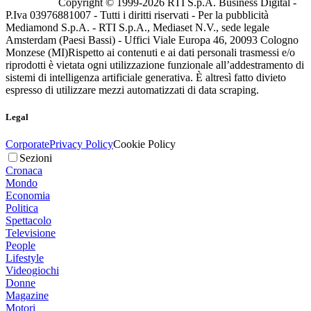
Copyright © 1999-
2026
RTI S.p.A. Business Digital -
P.Iva 03976881007 - Tutti i diritti riservati - Per la pubblicità
Mediamond S.p.A. - RTI S.p.A., Mediaset N.V., sede legale
Amsterdam (Paesi Bassi) - Uffici Viale Europa 46, 20093 Cologno
Monzese (MI)
Rispetto ai contenuti e ai dati personali trasmessi e/o
riprodotti è vietata ogni utilizzazione funzionale all’addestramento di
sistemi di intelligenza artificiale generativa. È altresì fatto divieto
espresso di utilizzare mezzi automatizzati di data scraping.
Legal
Corporate
Privacy Policy
Cookie Policy
Sezioni
Cronaca
Mondo
Economia
Politica
Spettacolo
Televisione
People
Lifestyle
Videogiochi
Donne
Magazine
Motori