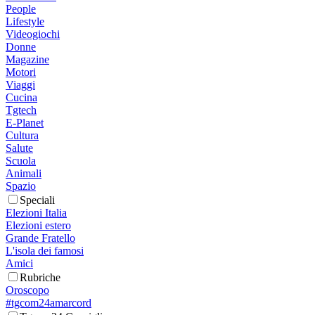
People
Lifestyle
Videogiochi
Donne
Magazine
Motori
Viaggi
Cucina
Tgtech
E-Planet
Cultura
Salute
Scuola
Animali
Spazio
Speciali
Elezioni Italia
Elezioni estero
Grande Fratello
L'isola dei famosi
Amici
Rubriche
Oroscopo
#tgcom24amarcord