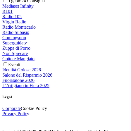
Tgcom24 Consiglia
Mediaset Infinity
R101
Radio 105
Virgin Radio
Radio Montecarlo
Radio Subasio
Comingsoon
Superguidatv
Zuppa di Porro
Non Sprecare
Cotto e Mangiato
Eventi
Identità Golose 2026
Salone del Risparmio 2026
Fuorisalone 2026
L'Artigiano in Fiera 2025
Legal
Corporate
Cookie Policy
Privacy Policy