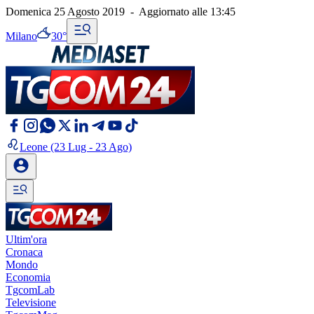
Domenica 25 Agosto 2019
-
Aggiornato alle
13:45
Milano
30°
Leone
(23 Lug - 23 Ago)
Ultim'ora
Cronaca
Mondo
Economia
TgcomLab
Televisione