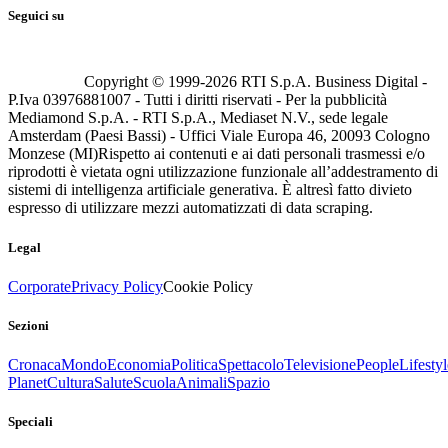
Seguici su
Copyright © 1999-
2026
RTI S.p.A. Business Digital -
P.Iva 03976881007 - Tutti i diritti riservati - Per la pubblicità
Mediamond S.p.A. - RTI S.p.A., Mediaset N.V., sede legale
Amsterdam (Paesi Bassi) - Uffici Viale Europa 46, 20093 Cologno
Monzese (MI)
Rispetto ai contenuti e ai dati personali trasmessi e/o
riprodotti è vietata ogni utilizzazione funzionale all’addestramento di
sistemi di intelligenza artificiale generativa. È altresì fatto divieto
espresso di utilizzare mezzi automatizzati di data scraping.
Legal
Corporate
Privacy Policy
Cookie Policy
Sezioni
Cronaca
Mondo
Economia
Politica
Spettacolo
Televisione
People
Lifestyl
Planet
Cultura
Salute
Scuola
Animali
Spazio
Speciali