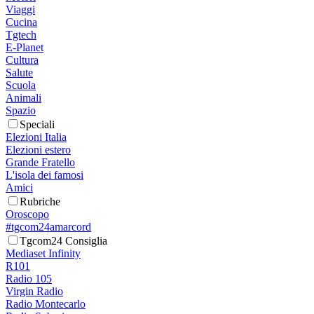
Viaggi
Cucina
Tgtech
E-Planet
Cultura
Salute
Scuola
Animali
Spazio
Speciali
Elezioni Italia
Elezioni estero
Grande Fratello
L'isola dei famosi
Amici
Rubriche
Oroscopo
#tgcom24amarcord
Tgcom24 Consiglia
Mediaset Infinity
R101
Radio 105
Virgin Radio
Radio Montecarlo