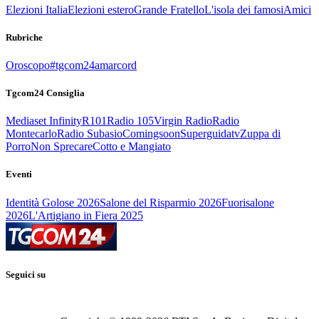
Elezioni Italia
Elezioni estero
Grande Fratello
L'isola dei famosi
Amici
Rubriche
Oroscopo
#tgcom24amarcord
Tgcom24 Consiglia
Mediaset Infinity
R101
Radio 105
Virgin Radio
Radio
Montecarlo
Radio Subasio
Comingsoon
Superguidatv
Zuppa di
Porro
Non Sprecare
Cotto e Mangiato
Eventi
Identità Golose 2026
Salone del Risparmio 2026
Fuorisalone
2026
L'Artigiano in Fiera 2025
Seguici su