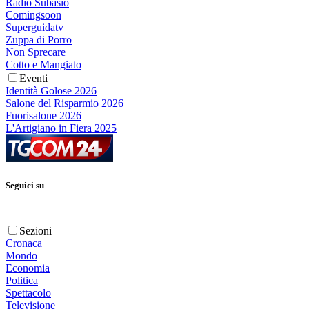
Radio Subasio
Comingsoon
Superguidatv
Zuppa di Porro
Non Sprecare
Cotto e Mangiato
Eventi
Identità Golose 2026
Salone del Risparmio 2026
Fuorisalone 2026
L'Artigiano in Fiera 2025
Seguici su
Sezioni
Cronaca
Mondo
Economia
Politica
Spettacolo
Televisione