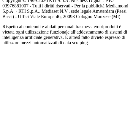
Copyright © 1999-
2026
RTI S.p.A. Business Digital - P.Iva
03976881007 - Tutti i diritti riservati - Per la pubblicità Mediamond
S.p.A. - RTI S.p.A., Mediaset N.V., sede legale Amsterdam (Paesi
Bassi) - Uffici Viale Europa 46, 20093 Cologno Monzese (MI)
Rispetto ai contenuti e ai dati personali trasmessi e/o riprodotti è
vietata ogni utilizzazione funzionale all’addestramento di sistemi di
intelligenza artificiale generativa. È altresì fatto divieto espresso di
utilizzare mezzi automatizzati di data scraping.