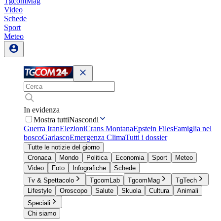
TgcomMag
Video
Schede
Sport
Meteo
In evidenza
Mostra tutti
Nascondi
Guerra Iran
Elezioni
Crans Montana
Epstein Files
Famiglia nel
bosco
Garlasco
Emergenza Clima
Tutti i dossier
Tutte le notizie del giorno
Cronaca
Mondo
Politica
Economia
Sport
Meteo
Video
Foto
Infografiche
Schede
Tv & Spettacolo
TgcomLab
TgcomMag
TgTech
Lifestyle
Oroscopo
Salute
Skuola
Cultura
Animali
Speciali
Chi siamo