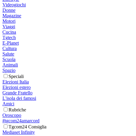
Videogiochi
Donne
Magazine
Motori
Viaggi
Cucina
Tgtech
E-Planet
Cultura
Salute
Scuola
Animali
Spazio
Speciali
Elezioni Italia
Elezioni estero
Grande Fratello
L'isola dei famosi
Amici
Rubriche
Oroscopo
#tgcom24amarcord
Tgcom24 Consiglia
Mediaset Infinity