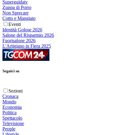
Superguidatv
Zuppa di Porro
Non Sprecare
Cotto e Mangiato
Eventi
Identità Golose 2026
Salone del Risparmio 2026
Fuorisalone 2026
L'Artigiano in Fiera 2025
Seguici su
Sezioni
Cronaca
Mondo
Economia
Politica
Spettacolo
Televisione
People
Lifestyle