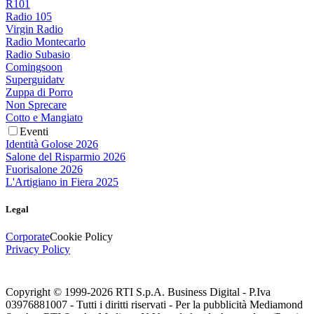
R101
Radio 105
Virgin Radio
Radio Montecarlo
Radio Subasio
Comingsoon
Superguidatv
Zuppa di Porro
Non Sprecare
Cotto e Mangiato
Eventi
Identità Golose 2026
Salone del Risparmio 2026
Fuorisalone 2026
L'Artigiano in Fiera 2025
Legal
Corporate
Cookie Policy
Privacy Policy
Copyright © 1999-
2026
RTI S.p.A. Business Digital - P.Iva
03976881007 - Tutti i diritti riservati - Per la pubblicità Mediamond