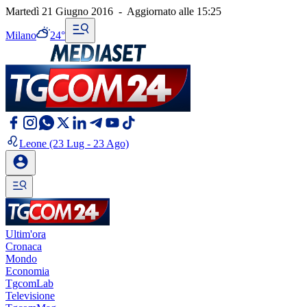
Martedì 21 Giugno 2016
-
Aggiornato alle
15:25
Milano
24°
Leone
(23 Lug - 23 Ago)
Ultim'ora
Cronaca
Mondo
Economia
TgcomLab
Televisione