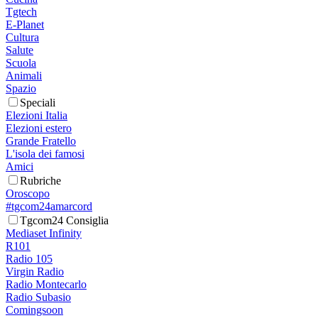
Tgtech
E-Planet
Cultura
Salute
Scuola
Animali
Spazio
Speciali
Elezioni Italia
Elezioni estero
Grande Fratello
L'isola dei famosi
Amici
Rubriche
Oroscopo
#tgcom24amarcord
Tgcom24 Consiglia
Mediaset Infinity
R101
Radio 105
Virgin Radio
Radio Montecarlo
Radio Subasio
Comingsoon