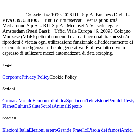
Copyright © 1999-
2026
RTI S.p.A. Business Digital -
P.Iva 03976881007 - Tutti i diritti riservati - Per la pubblicità
Mediamond S.p.A. - RTI S.p.A., Mediaset N.V., sede legale
Amsterdam (Paesi Bassi) - Uffici Viale Europa 46, 20093 Cologno
Monzese (MI)
Rispetto ai contenuti e ai dati personali trasmessi e/o
riprodotti è vietata ogni utilizzazione funzionale all’addestramento di
sistemi di intelligenza artificiale generativa. È altresì fatto divieto
espresso di utilizzare mezzi automatizzati di data scraping.
Legal
Corporate
Privacy Policy
Cookie Policy
Sezioni
Cronaca
Mondo
Economia
Politica
Spettacolo
Televisione
People
Lifestyl
Planet
Cultura
Salute
Scuola
Animali
Spazio
Speciali
Elezioni Italia
Elezioni estero
Grande Fratello
L'isola dei famosi
Amici