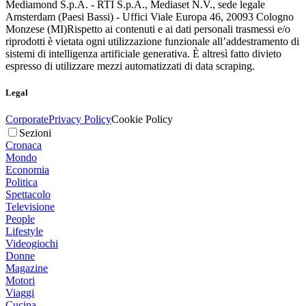
Mediamond S.p.A. - RTI S.p.A., Mediaset N.V., sede legale
Amsterdam (Paesi Bassi) - Uffici Viale Europa 46, 20093 Cologno
Monzese (MI)
Rispetto ai contenuti e ai dati personali trasmessi e/o
riprodotti è vietata ogni utilizzazione funzionale all’addestramento di
sistemi di intelligenza artificiale generativa. È altresì fatto divieto
espresso di utilizzare mezzi automatizzati di data scraping.
Legal
Corporate
Privacy Policy
Cookie Policy
Sezioni
Cronaca
Mondo
Economia
Politica
Spettacolo
Televisione
People
Lifestyle
Videogiochi
Donne
Magazine
Motori
Viaggi
Cucina