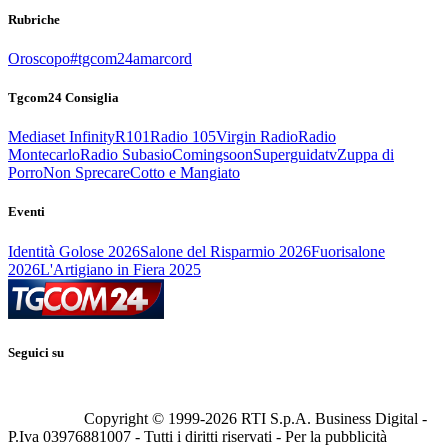
Rubriche
Oroscopo
#tgcom24amarcord
Tgcom24 Consiglia
Mediaset Infinity
R101
Radio 105
Virgin Radio
Radio
Montecarlo
Radio Subasio
Comingsoon
Superguidatv
Zuppa di
Porro
Non Sprecare
Cotto e Mangiato
Eventi
Identità Golose 2026
Salone del Risparmio 2026
Fuorisalone
2026
L'Artigiano in Fiera 2025
Seguici su
Copyright © 1999-
2026
RTI S.p.A. Business Digital -
P.Iva 03976881007 - Tutti i diritti riservati - Per la pubblicità