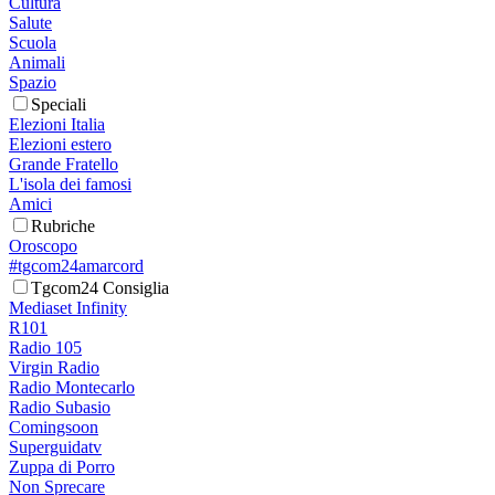
Cultura
Salute
Scuola
Animali
Spazio
Speciali
Elezioni Italia
Elezioni estero
Grande Fratello
L'isola dei famosi
Amici
Rubriche
Oroscopo
#tgcom24amarcord
Tgcom24 Consiglia
Mediaset Infinity
R101
Radio 105
Virgin Radio
Radio Montecarlo
Radio Subasio
Comingsoon
Superguidatv
Zuppa di Porro
Non Sprecare