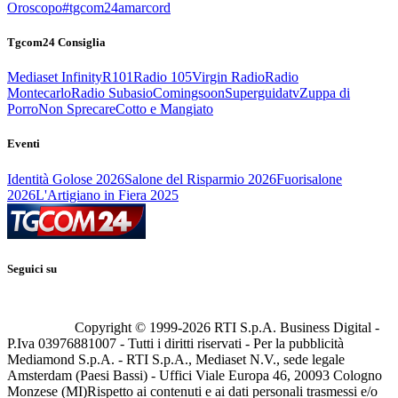
Oroscopo
#tgcom24amarcord
Tgcom24 Consiglia
Mediaset Infinity
R101
Radio 105
Virgin Radio
Radio
Montecarlo
Radio Subasio
Comingsoon
Superguidatv
Zuppa di
Porro
Non Sprecare
Cotto e Mangiato
Eventi
Identità Golose 2026
Salone del Risparmio 2026
Fuorisalone
2026
L'Artigiano in Fiera 2025
Seguici su
Copyright © 1999-
2026
RTI S.p.A. Business Digital -
P.Iva 03976881007 - Tutti i diritti riservati - Per la pubblicità
Mediamond S.p.A. - RTI S.p.A., Mediaset N.V., sede legale
Amsterdam (Paesi Bassi) - Uffici Viale Europa 46, 20093 Cologno
Monzese (MI)
Rispetto ai contenuti e ai dati personali trasmessi e/o