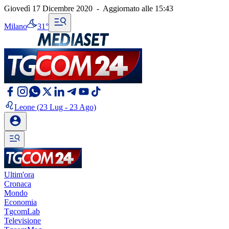
Giovedì 17 Dicembre 2020
-
Aggiornato alle
15:43
Milano
31°
Leone
(23 Lug - 23 Ago)
Ultim'ora
Cronaca
Mondo
Economia
TgcomLab
Televisione