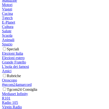
Magazine
Motori
Viaggi
Cucina
Tgtech
E-Planet
Cultura
Salute
Scuola
Animali
Spazio
Speciali
Elezioni Italia
Elezioni estero
Grande Fratello
L'isola dei famosi
Amici
Rubriche
Oroscopo
#tgcom24amarcord
Tgcom24 Consiglia
Mediaset Infinity
R101
Radio 105
Virgin Radio