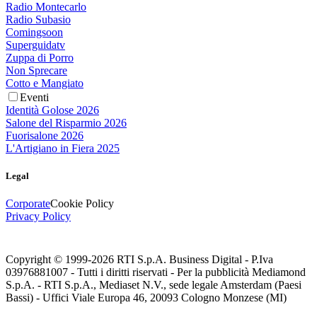
Radio Montecarlo
Radio Subasio
Comingsoon
Superguidatv
Zuppa di Porro
Non Sprecare
Cotto e Mangiato
Eventi
Identità Golose 2026
Salone del Risparmio 2026
Fuorisalone 2026
L'Artigiano in Fiera 2025
Legal
Corporate
Cookie Policy
Privacy Policy
Copyright © 1999-
2026
RTI S.p.A. Business Digital - P.Iva
03976881007 - Tutti i diritti riservati - Per la pubblicità Mediamond
S.p.A. - RTI S.p.A., Mediaset N.V., sede legale Amsterdam (Paesi
Bassi) - Uffici Viale Europa 46, 20093 Cologno Monzese (MI)