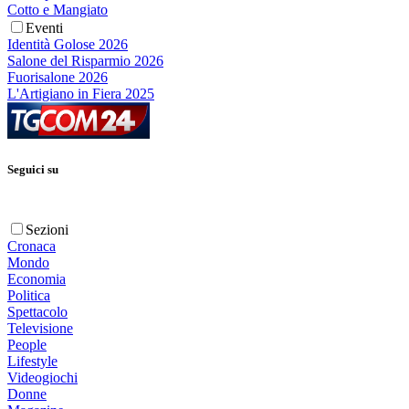
Cotto e Mangiato
Eventi
Identità Golose 2026
Salone del Risparmio 2026
Fuorisalone 2026
L'Artigiano in Fiera 2025
Seguici su
Sezioni
Cronaca
Mondo
Economia
Politica
Spettacolo
Televisione
People
Lifestyle
Videogiochi
Donne