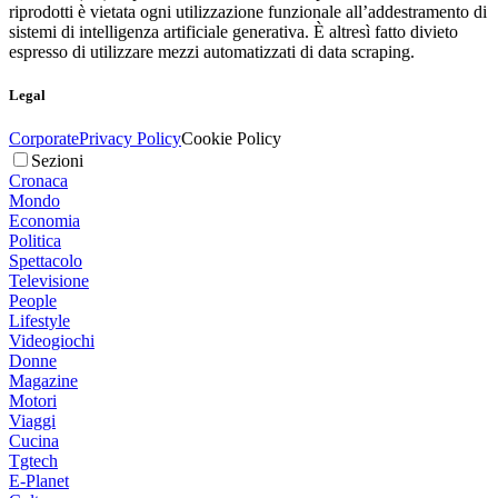
riprodotti è vietata ogni utilizzazione funzionale all’addestramento di
sistemi di intelligenza artificiale generativa. È altresì fatto divieto
espresso di utilizzare mezzi automatizzati di data scraping.
Legal
Corporate
Privacy Policy
Cookie Policy
Sezioni
Cronaca
Mondo
Economia
Politica
Spettacolo
Televisione
People
Lifestyle
Videogiochi
Donne
Magazine
Motori
Viaggi
Cucina
Tgtech
E-Planet