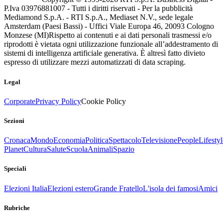
P.Iva 03976881007 - Tutti i diritti riservati - Per la pubblicità
Mediamond S.p.A. - RTI S.p.A., Mediaset N.V., sede legale
Amsterdam (Paesi Bassi) - Uffici Viale Europa 46, 20093 Cologno
Monzese (MI)
Rispetto ai contenuti e ai dati personali trasmessi e/o
riprodotti è vietata ogni utilizzazione funzionale all’addestramento di
sistemi di intelligenza artificiale generativa. È altresì fatto divieto
espresso di utilizzare mezzi automatizzati di data scraping.
Legal
Corporate
Privacy Policy
Cookie Policy
Sezioni
Cronaca
Mondo
Economia
Politica
Spettacolo
Televisione
People
Lifestyl
Planet
Cultura
Salute
Scuola
Animali
Spazio
Speciali
Elezioni Italia
Elezioni estero
Grande Fratello
L'isola dei famosi
Amici
Rubriche