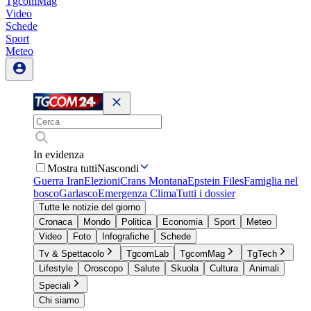
TgcomMag
Video
Schede
Sport
Meteo
In evidenza
Mostra tutti
Nascondi
Guerra Iran
Elezioni
Crans Montana
Epstein Files
Famiglia nel
bosco
Garlasco
Emergenza Clima
Tutti i dossier
Tutte le notizie del giorno
Cronaca
Mondo
Politica
Economia
Sport
Meteo
Video
Foto
Infografiche
Schede
Tv & Spettacolo
TgcomLab
TgcomMag
TgTech
Lifestyle
Oroscopo
Salute
Skuola
Cultura
Animali
Speciali
Chi siamo