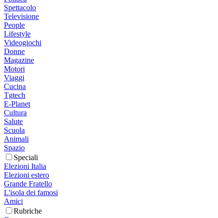
Spettacolo
Televisione
People
Lifestyle
Videogiochi
Donne
Magazine
Motori
Viaggi
Cucina
Tgtech
E-Planet
Cultura
Salute
Scuola
Animali
Spazio
Speciali
Elezioni Italia
Elezioni estero
Grande Fratello
L'isola dei famosi
Amici
Rubriche