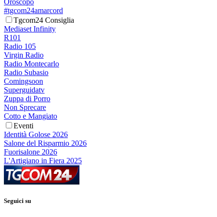
Oroscopo
#tgcom24amarcord
Tgcom24 Consiglia
Mediaset Infinity
R101
Radio 105
Virgin Radio
Radio Montecarlo
Radio Subasio
Comingsoon
Superguidatv
Zuppa di Porro
Non Sprecare
Cotto e Mangiato
Eventi
Identità Golose 2026
Salone del Risparmio 2026
Fuorisalone 2026
L'Artigiano in Fiera 2025
Seguici su