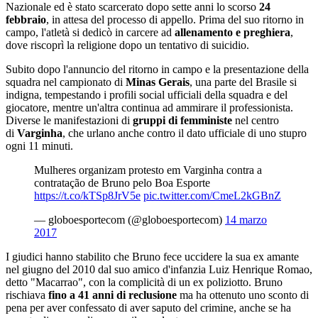
Nazionale ed è stato scarcerato dopo sette anni lo scorso
24
febbraio
, in attesa del processo di appello. Prima del suo ritorno in
campo, l'atletà si dedicò in carcere ad
allenamento e preghiera
,
dove riscoprì la religione dopo un tentativo di suicidio.
Subito dopo l'annuncio del ritorno in campo e la presentazione della
squadra nel campionato di
Minas Gerais
, una parte del Brasile si
indigna, tempestando i profili social ufficiali della squadra e del
giocatore, mentre un'altra continua ad ammirare il professionista.
Diverse le manifestazioni di
gruppi di femministe
nel centro
di
Varginha
, che urlano anche contro il dato ufficiale di uno stupro
ogni 11 minuti.
Mulheres organizam protesto em Varginha contra a
contratação de Bruno pelo Boa Esporte
https://t.co/kTSp8JrV5e
pic.twitter.com/CmeL2kGBnZ
— globoesportecom (@globoesportecom)
14 marzo
2017
I giudici hanno stabilito che Bruno fece uccidere la sua ex amante
nel giugno del 2010 dal suo amico d'infanzia Luiz Henrique Romao,
detto "Macarrao", con la complicità di un ex poliziotto. Bruno
rischiava
fino a 41 anni di reclusione
ma ha ottenuto uno sconto di
pena per aver confessato di aver saputo del crimine, anche se ha