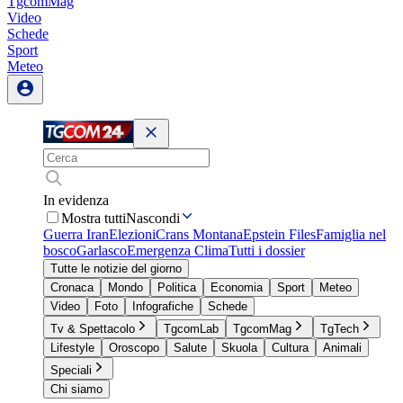
TgcomMag
Video
Schede
Sport
Meteo
In evidenza
Mostra tutti
Nascondi
Guerra Iran
Elezioni
Crans Montana
Epstein Files
Famiglia nel
bosco
Garlasco
Emergenza Clima
Tutti i dossier
Tutte le notizie del giorno
Cronaca
Mondo
Politica
Economia
Sport
Meteo
Video
Foto
Infografiche
Schede
Tv & Spettacolo
TgcomLab
TgcomMag
TgTech
Lifestyle
Oroscopo
Salute
Skuola
Cultura
Animali
Speciali
Chi siamo