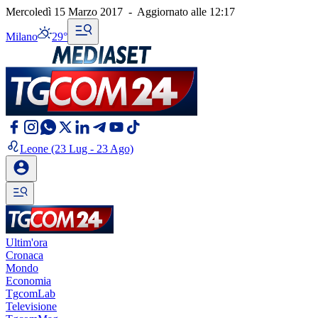
Mercoledì 15 Marzo 2017
-
Aggiornato alle
12:17
Milano
29°
Leone
(23 Lug - 23 Ago)
Ultim'ora
Cronaca
Mondo
Economia
TgcomLab
Televisione