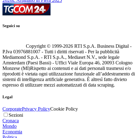
2026
L'Artigiano in Fiera 2025
Seguici su
Copyright © 1999-
2026
RTI S.p.A. Business Digital -
P.Iva 03976881007 - Tutti i diritti riservati - Per la pubblicità
Mediamond S.p.A. - RTI S.p.A., Mediaset N.V., sede legale
Amsterdam (Paesi Bassi) - Uffici Viale Europa 46, 20093 Cologno
Monzese (MI)
Rispetto ai contenuti e ai dati personali trasmessi e/o
riprodotti è vietata ogni utilizzazione funzionale all’addestramento di
sistemi di intelligenza artificiale generativa. È altresì fatto divieto
espresso di utilizzare mezzi automatizzati di data scraping.
Legal
Corporate
Privacy Policy
Cookie Policy
Sezioni
Cronaca
Mondo
Economia
Politica