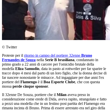
© Twitter
Proteste per il
ritorno in campo del portiere 32enne
Bruno
Fernandes de Souza
nella
Serie B brasiliana
, condannato in
primo grado a 22 anni di carcere per l'omicidio brutale della
modella
Eliza Samudio
, data in pasto ai rottweiler per far sparire le
tracce dopo 4 mesi dal parto di un loro figlio, che la donna decise di
far nascere nonostante le minacce. Ad ingaggiare per due anni l'ex
portiere del
Flamengo
è il
Boa Esporte Clube
, che con questa
mossa
perde cinque sponsor
.
Il 32enne De Souza, portiere che il
Milan
aveva preso in
considerazione come erede di Dida, aveva rapito, strangolato e fatto
a pezzi una modella che in un festino post partita del Flamengo era
rimasta incinta di Bruno. Prima di essere arrestato era nel giro della