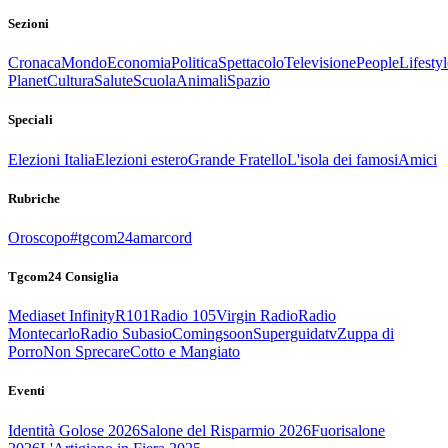
Sezioni
Cronaca
Mondo
Economia
Politica
Spettacolo
Televisione
People
Lifestyl
Planet
Cultura
Salute
Scuola
Animali
Spazio
Speciali
Elezioni Italia
Elezioni estero
Grande Fratello
L'isola dei famosi
Amici
Rubriche
Oroscopo
#tgcom24amarcord
Tgcom24 Consiglia
Mediaset Infinity
R101
Radio 105
Virgin Radio
Radio
Montecarlo
Radio Subasio
Comingsoon
Superguidatv
Zuppa di
Porro
Non Sprecare
Cotto e Mangiato
Eventi
Identità Golose 2026
Salone del Risparmio 2026
Fuorisalone