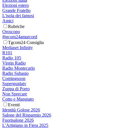
Elezioni Italia
Elezioni estero
Grande Fratello
L'isola dei famosi
Amici
Rubriche
Oroscopo
#tgcom24amarcord
Tgcom24 Consiglia
Mediaset Infinity
R101
Radio 105
Virgin Radio
Radio Montecarlo
Radio Subasio
Comingsoon
Superguidatv
Zuppa di Porro
Non Sprecare
Cotto e Mangiato
Eventi
Identità Golose 2026
Salone del Risparmio 2026
Fuorisalone 2026
L'Artigiano in Fiera 2025