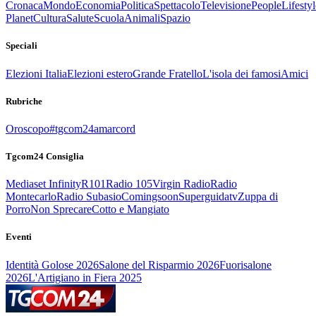
Cronaca
Mondo
Economia
Politica
Spettacolo
Televisione
People
Lifestyl
Planet
Cultura
Salute
Scuola
Animali
Spazio
Speciali
Elezioni Italia
Elezioni estero
Grande Fratello
L'isola dei famosi
Amici
Rubriche
Oroscopo
#tgcom24amarcord
Tgcom24 Consiglia
Mediaset Infinity
R101
Radio 105
Virgin Radio
Radio
Montecarlo
Radio Subasio
Comingsoon
Superguidatv
Zuppa di
Porro
Non Sprecare
Cotto e Mangiato
Eventi
Identità Golose 2026
Salone del Risparmio 2026
Fuorisalone
2026
L'Artigiano in Fiera 2025