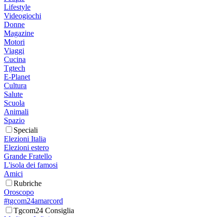
Lifestyle
Videogiochi
Donne
Magazine
Motori
Viaggi
Cucina
Tgtech
E-Planet
Cultura
Salute
Scuola
Animali
Spazio
Speciali
Elezioni Italia
Elezioni estero
Grande Fratello
L'isola dei famosi
Amici
Rubriche
Oroscopo
#tgcom24amarcord
Tgcom24 Consiglia