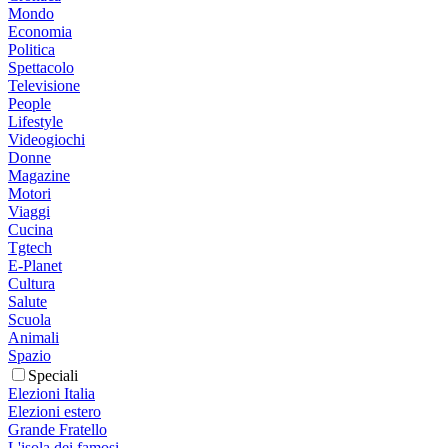
Mondo
Economia
Politica
Spettacolo
Televisione
People
Lifestyle
Videogiochi
Donne
Magazine
Motori
Viaggi
Cucina
Tgtech
E-Planet
Cultura
Salute
Scuola
Animali
Spazio
Speciali
Elezioni Italia
Elezioni estero
Grande Fratello
L'isola dei famosi