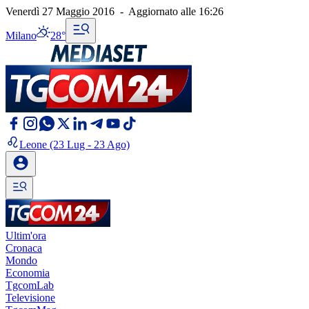
Venerdì 27 Maggio 2016
-
Aggiornato alle
16:26
Milano
28°
Leone
(23 Lug - 23 Ago)
Ultim'ora
Cronaca
Mondo
Economia
TgcomLab
Televisione