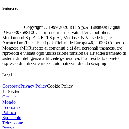
Seguici su
Copyright © 1999-
2026
RTI S.p.A. Business Digital -
P.Iva 03976881007 - Tutti i diritti riservati - Per la pubblicità
Mediamond S.p.A. - RTI S.p.A., Mediaset N.V., sede legale
Amsterdam (Paesi Bassi) - Uffici Viale Europa 46, 20093 Cologno
Monzese (MI)
Rispetto ai contenuti e ai dati personali trasmessi e/o
riprodotti è vietata ogni utilizzazione funzionale all’addestramento di
sistemi di intelligenza artificiale generativa. È altresì fatto divieto
espresso di utilizzare mezzi automatizzati di data scraping.
Legal
Corporate
Privacy Policy
Cookie Policy
Sezioni
Cronaca
Mondo
Economia
Politica
Spettacolo
Televisione
People