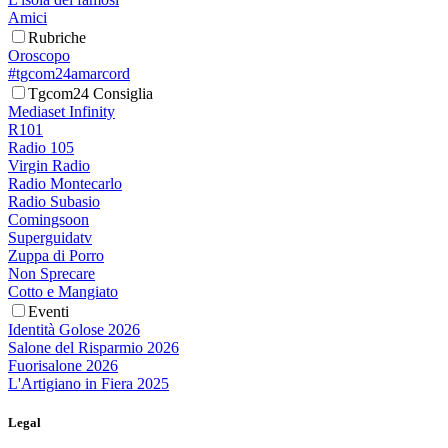
Amici
Rubriche
Oroscopo
#tgcom24amarcord
Tgcom24 Consiglia
Mediaset Infinity
R101
Radio 105
Virgin Radio
Radio Montecarlo
Radio Subasio
Comingsoon
Superguidatv
Zuppa di Porro
Non Sprecare
Cotto e Mangiato
Eventi
Identità Golose 2026
Salone del Risparmio 2026
Fuorisalone 2026
L'Artigiano in Fiera 2025
Legal