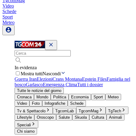
TgcomMag
Video
Schede
Sport
Meteo
In evidenza
Mostra tutti
Nascondi
Guerra Iran
Elezioni
Crans Montana
Epstein Files
Famiglia nel
bosco
Garlasco
Emergenza Clima
Tutti i dossier
Tutte le notizie del giorno
Cronaca
Mondo
Politica
Economia
Sport
Meteo
Video
Foto
Infografiche
Schede
Tv & Spettacolo
TgcomLab
TgcomMag
TgTech
Lifestyle
Oroscopo
Salute
Skuola
Cultura
Animali
Speciali
Chi siamo