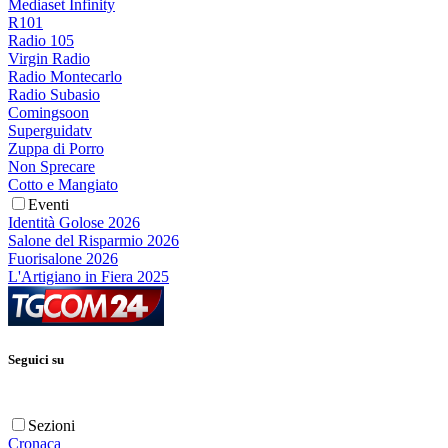
Mediaset Infinity
R101
Radio 105
Virgin Radio
Radio Montecarlo
Radio Subasio
Comingsoon
Superguidatv
Zuppa di Porro
Non Sprecare
Cotto e Mangiato
Eventi
Identità Golose 2026
Salone del Risparmio 2026
Fuorisalone 2026
L'Artigiano in Fiera 2025
Seguici su
Sezioni
Cronaca