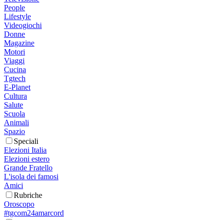
People
Lifestyle
Videogiochi
Donne
Magazine
Motori
Viaggi
Cucina
Tgtech
E-Planet
Cultura
Salute
Scuola
Animali
Spazio
Speciali
Elezioni Italia
Elezioni estero
Grande Fratello
L'isola dei famosi
Amici
Rubriche
Oroscopo
#tgcom24amarcord