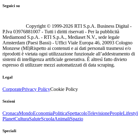
Seguici su
Copyright © 1999-
2026
RTI S.p.A. Business Digital -
P.Iva 03976881007 - Tutti i diritti riservati - Per la pubblicità
Mediamond S.p.A. - RTI S.p.A., Mediaset N.V., sede legale
Amsterdam (Paesi Bassi) - Uffici Viale Europa 46, 20093 Cologno
Monzese (MI)
Rispetto ai contenuti e ai dati personali trasmessi e/o
riprodotti è vietata ogni utilizzazione funzionale all’addestramento di
sistemi di intelligenza artificiale generativa. È altresì fatto divieto
espresso di utilizzare mezzi automatizzati di data scraping.
Legal
Corporate
Privacy Policy
Cookie Policy
Sezioni
Cronaca
Mondo
Economia
Politica
Spettacolo
Televisione
People
Lifestyl
Planet
Cultura
Salute
Scuola
Animali
Spazio
Speciali