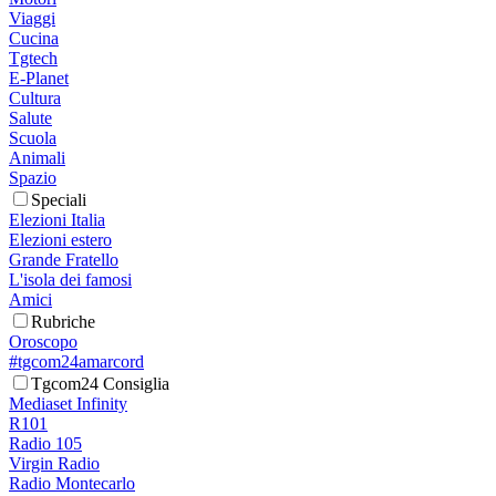
Viaggi
Cucina
Tgtech
E-Planet
Cultura
Salute
Scuola
Animali
Spazio
Speciali
Elezioni Italia
Elezioni estero
Grande Fratello
L'isola dei famosi
Amici
Rubriche
Oroscopo
#tgcom24amarcord
Tgcom24 Consiglia
Mediaset Infinity
R101
Radio 105
Virgin Radio
Radio Montecarlo