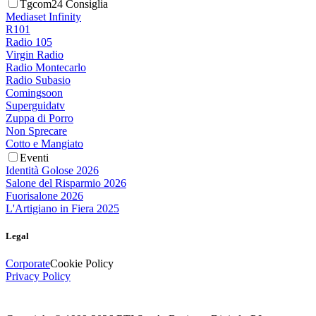
Tgcom24 Consiglia
Mediaset Infinity
R101
Radio 105
Virgin Radio
Radio Montecarlo
Radio Subasio
Comingsoon
Superguidatv
Zuppa di Porro
Non Sprecare
Cotto e Mangiato
Eventi
Identità Golose 2026
Salone del Risparmio 2026
Fuorisalone 2026
L'Artigiano in Fiera 2025
Legal
Corporate
Cookie Policy
Privacy Policy