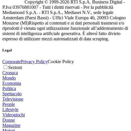
Copyright © 1999-
2026
RTI S.p.A. Business Digital -
P.Iva 03976881007 - Tutti i diritti riservati - Per la pubblicità
Mediamond S.p.A. - RTI S.p.A., Mediaset N.V., sede legale
Amsterdam (Paesi Bassi) - Uffici Viale Europa 46, 20093 Cologno
Monzese (MI)
Rispetto ai contenuti e ai dati personali trasmessi e/o
riprodotti è vietata ogni utilizzazione funzionale all’addestramento di
sistemi di intelligenza artificiale generativa. È altresì fatto divieto
espresso di utilizzare mezzi automatizzati di data scraping.
Legal
Corporate
Privacy Policy
Cookie Policy
Sezioni
Cronaca
Mondo
Economia
Politica
Spettacolo
Televisione
People
Lifestyle
Videogiochi
Donne
Magazine
Motori