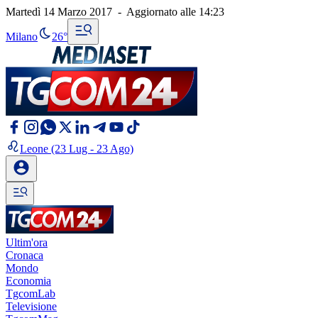
Martedì 14 Marzo 2017
-
Aggiornato alle
14:23
Milano
26°
Leone
(23 Lug - 23 Ago)
Ultim'ora
Cronaca
Mondo
Economia
TgcomLab
Televisione