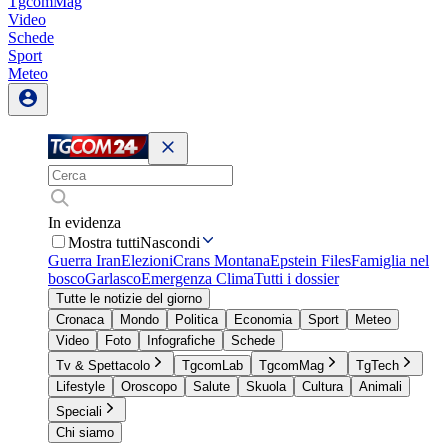
TgcomMag
Video
Schede
Sport
Meteo
In evidenza
Mostra tutti
Nascondi
Guerra Iran
Elezioni
Crans Montana
Epstein Files
Famiglia nel
bosco
Garlasco
Emergenza Clima
Tutti i dossier
Tutte le notizie del giorno
Cronaca
Mondo
Politica
Economia
Sport
Meteo
Video
Foto
Infografiche
Schede
Tv & Spettacolo
TgcomLab
TgcomMag
TgTech
Lifestyle
Oroscopo
Salute
Skuola
Cultura
Animali
Speciali
Chi siamo