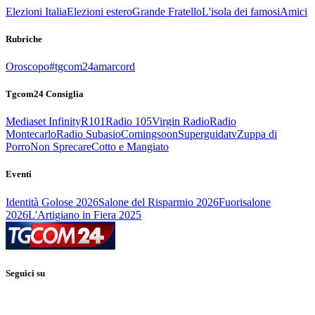
Elezioni Italia
Elezioni estero
Grande Fratello
L'isola dei famosi
Amici
Rubriche
Oroscopo
#tgcom24amarcord
Tgcom24 Consiglia
Mediaset Infinity
R101
Radio 105
Virgin Radio
Radio
Montecarlo
Radio Subasio
Comingsoon
Superguidatv
Zuppa di
Porro
Non Sprecare
Cotto e Mangiato
Eventi
Identità Golose 2026
Salone del Risparmio 2026
Fuorisalone
2026
L'Artigiano in Fiera 2025
Seguici su