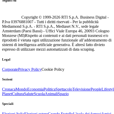
Seguici su
Copyright © 1999-
2026
RTI S.p.A. Business Digital -
P.Iva 03976881007 - Tutti i diritti riservati - Per la pubblicità
Mediamond S.p.A. - RTI S.p.A., Mediaset N.V., sede legale
Amsterdam (Paesi Bassi) - Uffici Viale Europa 46, 20093 Cologno
Monzese (MI)
Rispetto ai contenuti e ai dati personali trasmessi e/o
riprodotti è vietata ogni utilizzazione funzionale all’addestramento di
sistemi di intelligenza artificiale generativa. È altresì fatto divieto
espresso di utilizzare mezzi automatizzati di data scraping.
Legal
Corporate
Privacy Policy
Cookie Policy
Sezioni
Cronaca
Mondo
Economia
Politica
Spettacolo
Televisione
People
Lifestyl
Planet
Cultura
Salute
Scuola
Animali
Spazio
Speciali
Elezioni Italia
Elezioni estero
Grande Fratello
L'isola dei famosi
Amici