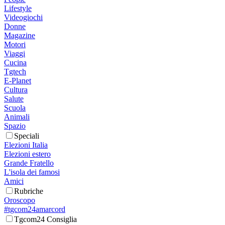
Lifestyle
Videogiochi
Donne
Magazine
Motori
Viaggi
Cucina
Tgtech
E-Planet
Cultura
Salute
Scuola
Animali
Spazio
Speciali
Elezioni Italia
Elezioni estero
Grande Fratello
L'isola dei famosi
Amici
Rubriche
Oroscopo
#tgcom24amarcord
Tgcom24 Consiglia