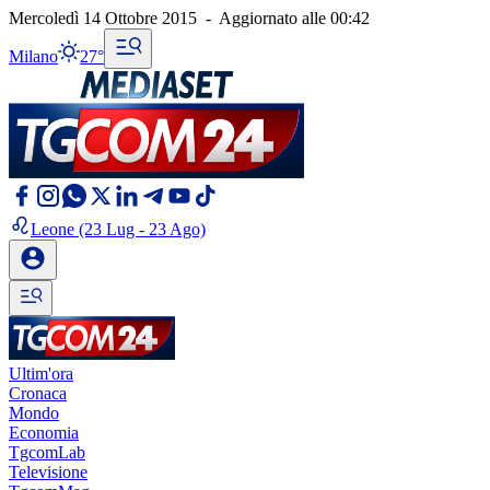
Mercoledì 14 Ottobre 2015
-
Aggiornato alle
00:42
Milano
27°
Leone
(23 Lug - 23 Ago)
Ultim'ora
Cronaca
Mondo
Economia
TgcomLab
Televisione