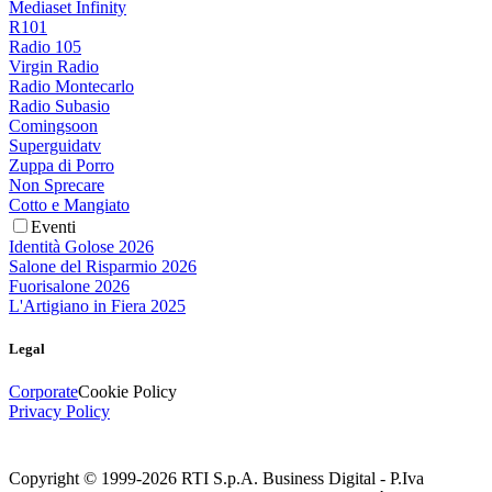
Mediaset Infinity
R101
Radio 105
Virgin Radio
Radio Montecarlo
Radio Subasio
Comingsoon
Superguidatv
Zuppa di Porro
Non Sprecare
Cotto e Mangiato
Eventi
Identità Golose 2026
Salone del Risparmio 2026
Fuorisalone 2026
L'Artigiano in Fiera 2025
Legal
Corporate
Cookie Policy
Privacy Policy
Copyright © 1999-
2026
RTI S.p.A. Business Digital - P.Iva