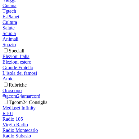
Cucina
Tgtech
E-Planet
Cultura
Salute
Scuola
Animali
Spazio
Speciali
Elezioni Italia
Elezioni estero
Grande Fratello
L'isola dei famosi
Amici
Rubriche
Oroscopo
#tgcom24amarcord
Tgcom24 Consiglia
Mediaset Infinity
R101
Radio 105
Virgin Radio
Radio Montecarlo
Radio Subasio