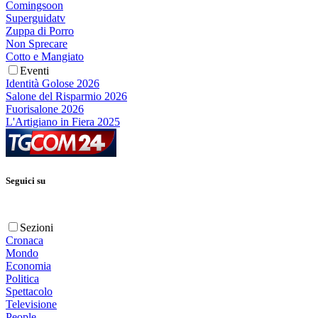
Comingsoon
Superguidatv
Zuppa di Porro
Non Sprecare
Cotto e Mangiato
Eventi
Identità Golose 2026
Salone del Risparmio 2026
Fuorisalone 2026
L'Artigiano in Fiera 2025
Seguici su
Sezioni
Cronaca
Mondo
Economia
Politica
Spettacolo
Televisione
People