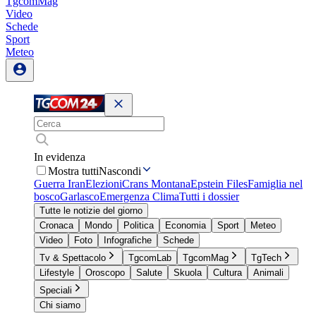
TgcomMag
Video
Schede
Sport
Meteo
In evidenza
Mostra tutti
Nascondi
Guerra Iran
Elezioni
Crans Montana
Epstein Files
Famiglia nel
bosco
Garlasco
Emergenza Clima
Tutti i dossier
Tutte le notizie del giorno
Cronaca
Mondo
Politica
Economia
Sport
Meteo
Video
Foto
Infografiche
Schede
Tv & Spettacolo
TgcomLab
TgcomMag
TgTech
Lifestyle
Oroscopo
Salute
Skuola
Cultura
Animali
Speciali
Chi siamo