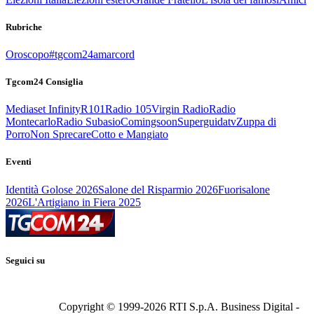
Rubriche
Oroscopo
#tgcom24amarcord
Tgcom24 Consiglia
Mediaset Infinity
R101
Radio 105
Virgin Radio
Radio
Montecarlo
Radio Subasio
Comingsoon
Superguidatv
Zuppa di
Porro
Non Sprecare
Cotto e Mangiato
Eventi
Identità Golose 2026
Salone del Risparmio 2026
Fuorisalone
2026
L'Artigiano in Fiera 2025
Seguici su
Copyright © 1999-
2026
RTI S.p.A. Business Digital -