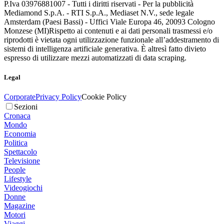
P.Iva 03976881007 - Tutti i diritti riservati - Per la pubblicità
Mediamond S.p.A. - RTI S.p.A., Mediaset N.V., sede legale
Amsterdam (Paesi Bassi) - Uffici Viale Europa 46, 20093 Cologno
Monzese (MI)
Rispetto ai contenuti e ai dati personali trasmessi e/o
riprodotti è vietata ogni utilizzazione funzionale all’addestramento di
sistemi di intelligenza artificiale generativa. È altresì fatto divieto
espresso di utilizzare mezzi automatizzati di data scraping.
Legal
Corporate
Privacy Policy
Cookie Policy
Sezioni
Cronaca
Mondo
Economia
Politica
Spettacolo
Televisione
People
Lifestyle
Videogiochi
Donne
Magazine
Motori
Viaggi