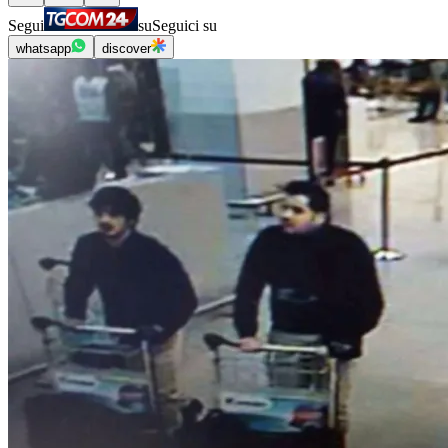
Segui
su
Seguici su
whatsapp
discover