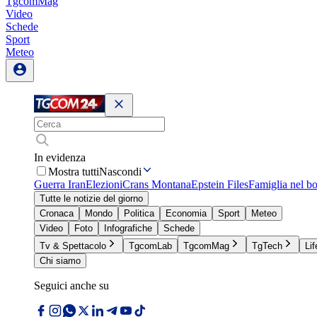
TgcomMag
Video
Schede
Sport
Meteo
In evidenza
Mostra tutti
Nascondi
Guerra Iran
Elezioni
Crans Montana
Epstein Files
Famiglia nel b
Tutte le notizie del giorno
Cronaca
Mondo
Politica
Economia
Sport
Meteo
Video
Foto
Infografiche
Schede
Tv & Spettacolo
TgcomLab
TgcomMag
TgTech
Lif
Chi siamo
Seguici anche su