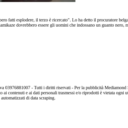
ro fatti esplodere, il terzo è ricercato". Lo ha detto il procuratore belga
I kamikaze dovrebbero essere gli uomini che indossano un guanto nero, m
va 03976881007 - Tutti i diritti riservati - Per la pubblicità Mediamon
o ai contenuti e ai dati personali trasmessi e/o riprodotti è vietata ogni 
zi automatizzati di data scraping.