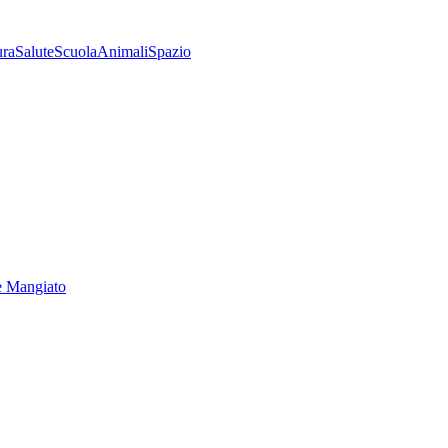
ura
Salute
Scuola
Animali
Spazio
e Mangiato