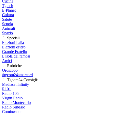
Cucina
Tgtech
E-Planet
Cultura
Salute
Scuola
Animali
Spazio
Speciali
Elezioni Italia
Elezioni estero
Grande Fratello
L'isola dei famosi
Amici
Rubriche
Oroscopo
#tgcom24amarcord
Tgcom24 Consiglia
Mediaset Infinity
R101
Radio 105
Virgin Radio
Radio Montecarlo
Radio Subasio
Comingsoon