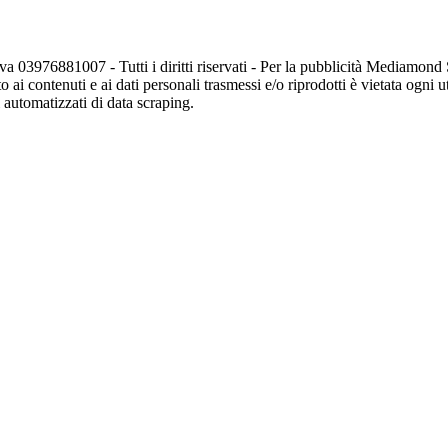
va 03976881007 - Tutti i diritti riservati - Per la pubblicità Mediamon
o ai contenuti e ai dati personali trasmessi e/o riprodotti è vietata ogni 
zi automatizzati di data scraping.