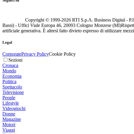
Seguici su
Copyright © 1999-
2026
RTI S.p.A. Business Digital - P.I
Bassi) - Uffici Viale Europa 46, 20093 Cologno Monzese (MI)
Rispett
artificiale generativa. È altresì fatto divieto espresso di utilizzare mez
Legal
Corporate
Privacy Policy
Cookie Policy
Sezioni
Cronaca
Mondo
Economia
Politica
Spettacolo
Televisione
People
Lifestyle
Videogiochi
Donne
Magazine
Motori
Viaggi