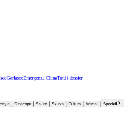
osco
Garlasco
Emergenza Clima
Tutti i dossier
estyle
Oroscopo
Salute
Skuola
Cultura
Animali
Speciali