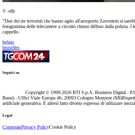
© -afp
"Due dei tre terroristi che hanno agito all'aeroporto Zaventem si sarebbe
fotogramma delle telecamere a circuito chiuso diffuso dalla polizia. 
cappello.
belgio
bruxelles
Seguici su
Copyright © 1999-
2026
RTI S.p.A. Business Digital - P.I
Bassi) - Uffici Viale Europa 46, 20093 Cologno Monzese (MI)
Rispett
artificiale generativa. È altresì fatto divieto espresso di utilizzare mez
Legal
Corporate
Privacy Policy
Cookie Policy