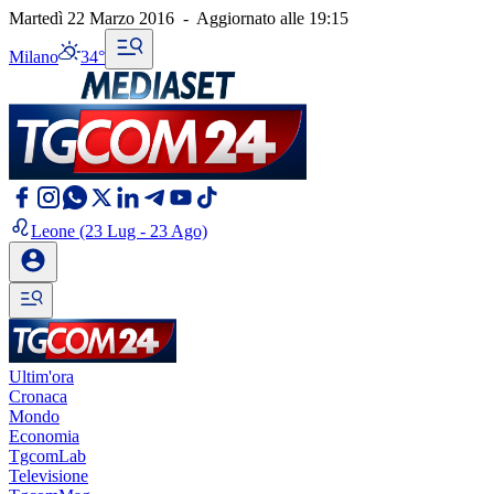
Martedì 22 Marzo 2016
-
Aggiornato alle
19:15
Milano
34°
Leone
(23 Lug - 23 Ago)
Ultim'ora
Cronaca
Mondo
Economia
TgcomLab
Televisione