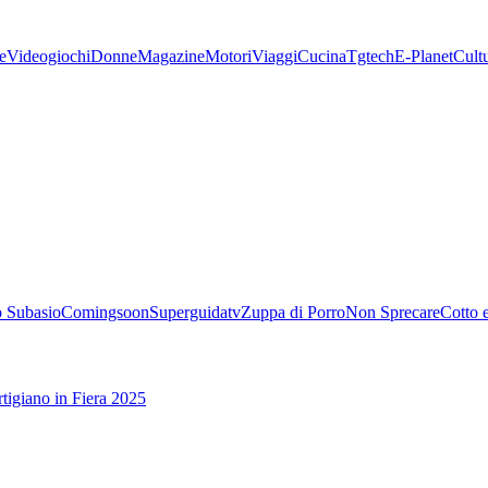
e
Videogiochi
Donne
Magazine
Motori
Viaggi
Cucina
Tgtech
E-Planet
Cult
 Subasio
Comingsoon
Superguidatv
Zuppa di Porro
Non Sprecare
Cotto 
tigiano in Fiera 2025