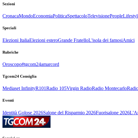
Sezioni
Cronaca
Mondo
Economia
Politica
Spettacolo
Televisione
People
Lifestyl
Speciali
Elezioni Italia
Elezioni estero
Grande Fratello
L'isola dei famosi
Amici
Rubriche
Oroscopo
#tgcom24amarcord
Tgcom24 Consiglia
Mediaset Infinity
R101
Radio 105
Virgin Radio
Radio Montecarlo
Radio
Eventi
Identità Golose 2026
Salone del Risparmio 2026
Fuorisalone 2026
L'Ar