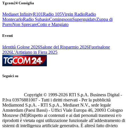
Tgcom24 Consiglia
Mediaset Infinity
R101
Radio 105
Virgin Radio
Radio
Montecarlo
Radio Subasio
Comingsoon
Superguidatv
Zuppa di
Porro
Non Sprecare
Cotto e Mangiato
Eventi
Identità Golose 2026
Salone del Risparmio 2026
Fuorisalone
2026
L'Artigiano in Fiera 2025
Seguici su
Copyright © 1999-
2026
RTI S.p.A. Business Digital -
P.Iva 03976881007 - Tutti i diritti riservati - Per la pubblicità
Mediamond S.p.A. - RTI S.p.A., Mediaset N.V., sede legale
Amsterdam (Paesi Bassi) - Uffici Viale Europa 46, 20093 Cologno
Monzese (MI)
Rispetto ai contenuti e ai dati personali trasmessi e/o
riprodotti è vietata ogni utilizzazione funzionale all’addestramento di
sistemi di intelligenza artificiale generativa. È altresì fatto divieto