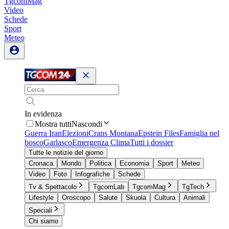
TgcomMag
Video
Schede
Sport
Meteo
In evidenza
Mostra tutti
Nascondi
Guerra Iran
Elezioni
Crans Montana
Epstein Files
Famiglia nel
bosco
Garlasco
Emergenza Clima
Tutti i dossier
Tutte le notizie del giorno
Cronaca
Mondo
Politica
Economia
Sport
Meteo
Video
Foto
Infografiche
Schede
Tv & Spettacolo
TgcomLab
TgcomMag
TgTech
Lifestyle
Oroscopo
Salute
Skuola
Cultura
Animali
Speciali
Chi siamo