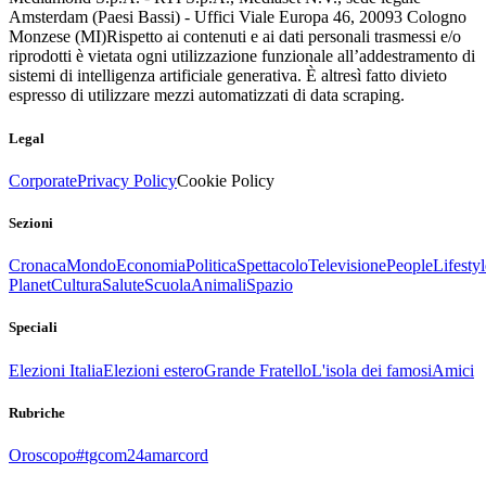
Amsterdam (Paesi Bassi) - Uffici Viale Europa 46, 20093 Cologno
Monzese (MI)
Rispetto ai contenuti e ai dati personali trasmessi e/o
riprodotti è vietata ogni utilizzazione funzionale all’addestramento di
sistemi di intelligenza artificiale generativa. È altresì fatto divieto
espresso di utilizzare mezzi automatizzati di data scraping.
Legal
Corporate
Privacy Policy
Cookie Policy
Sezioni
Cronaca
Mondo
Economia
Politica
Spettacolo
Televisione
People
Lifestyl
Planet
Cultura
Salute
Scuola
Animali
Spazio
Speciali
Elezioni Italia
Elezioni estero
Grande Fratello
L'isola dei famosi
Amici
Rubriche
Oroscopo
#tgcom24amarcord