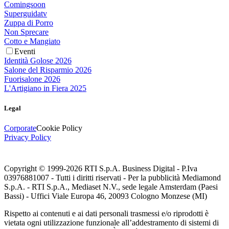
Comingsoon
Superguidatv
Zuppa di Porro
Non Sprecare
Cotto e Mangiato
Eventi
Identità Golose 2026
Salone del Risparmio 2026
Fuorisalone 2026
L'Artigiano in Fiera 2025
Legal
Corporate
Cookie Policy
Privacy Policy
Copyright © 1999-
2026
RTI S.p.A. Business Digital - P.Iva
03976881007 - Tutti i diritti riservati - Per la pubblicità Mediamond
S.p.A. - RTI S.p.A., Mediaset N.V., sede legale Amsterdam (Paesi
Bassi) - Uffici Viale Europa 46, 20093 Cologno Monzese (MI)
Rispetto ai contenuti e ai dati personali trasmessi e/o riprodotti è
vietata ogni utilizzazione funzionale all’addestramento di sistemi di