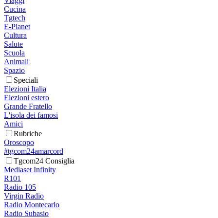
Viaggi
Cucina
Tgtech
E-Planet
Cultura
Salute
Scuola
Animali
Spazio
Speciali
Elezioni Italia
Elezioni estero
Grande Fratello
L'isola dei famosi
Amici
Rubriche
Oroscopo
#tgcom24amarcord
Tgcom24 Consiglia
Mediaset Infinity
R101
Radio 105
Virgin Radio
Radio Montecarlo
Radio Subasio