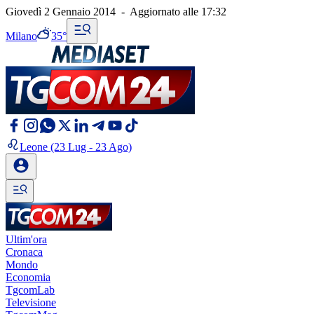
Giovedì 2 Gennaio 2014
-
Aggiornato alle
17:32
Milano
35°
Leone
(23 Lug - 23 Ago)
Ultim'ora
Cronaca
Mondo
Economia
TgcomLab
Televisione