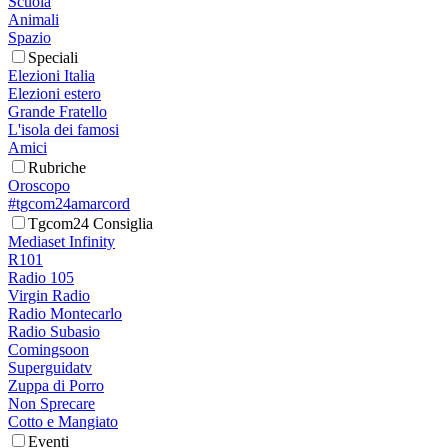
Scuola
Animali
Spazio
Speciali
Elezioni Italia
Elezioni estero
Grande Fratello
L'isola dei famosi
Amici
Rubriche
Oroscopo
#tgcom24amarcord
Tgcom24 Consiglia
Mediaset Infinity
R101
Radio 105
Virgin Radio
Radio Montecarlo
Radio Subasio
Comingsoon
Superguidatv
Zuppa di Porro
Non Sprecare
Cotto e Mangiato
Eventi