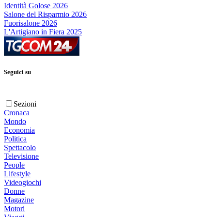
Identità Golose 2026
Salone del Risparmio 2026
Fuorisalone 2026
L'Artigiano in Fiera 2025
Seguici su
Sezioni
Cronaca
Mondo
Economia
Politica
Spettacolo
Televisione
People
Lifestyle
Videogiochi
Donne
Magazine
Motori