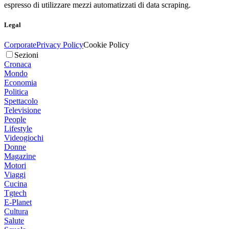
espresso di utilizzare mezzi automatizzati di data scraping.
Legal
Corporate
Privacy Policy
Cookie Policy
Sezioni
Cronaca
Mondo
Economia
Politica
Spettacolo
Televisione
People
Lifestyle
Videogiochi
Donne
Magazine
Motori
Viaggi
Cucina
Tgtech
E-Planet
Cultura
Salute