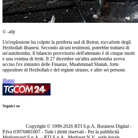
© -afp
Un'esplosione ha colpito la periferia sud di Beirut, roccaforte degli
Hezbollah libanesi. Secondo alcuni testimoni, potrebbe trattarsi di
un'autobomba. Il bilancio provvisorio dell'attentato è di cinque morti
e una ventina di feriti. Il 27 dicembre un'altra autobomba aveva
ucciso l'ex ministro delle Finanze, Muahmmad Shatah, forte
oppositore di Hezbollah e del regime siriano, e altre sei persone.
libano
Seguici su
Copyright © 1999-
2026
RTI S.p.A. Business Digital -
P.Iva 03976881007 - Tutti i diritti riservati - Per la pubblicità
Mediamond S.p.A. - RTI S.p.A., Mediaset N.V., sede legale