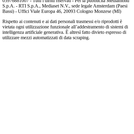
03976881007 - Tutti i diritti riservati - Per la pubblicità Mediamond
S.p.A. - RTI S.p.A., Mediaset N.V., sede legale Amsterdam (Paesi
Bassi) - Uffici Viale Europa 46, 20093 Cologno Monzese (MI)
Rispetto ai contenuti e ai dati personali trasmessi e/o riprodotti è
vietata ogni utilizzazione funzionale all’addestramento di sistemi di
intelligenza artificiale generativa. È altresì fatto divieto espresso di
utilizzare mezzi automatizzati di data scraping.