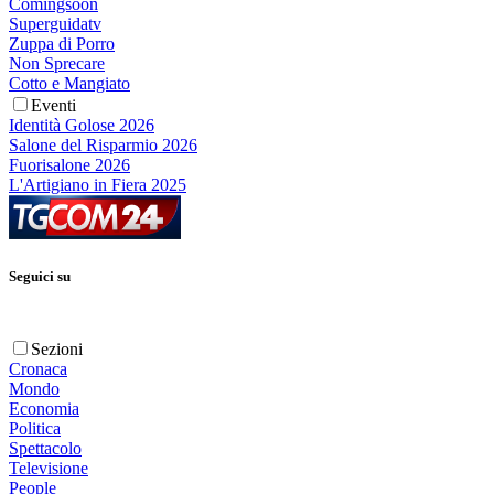
Comingsoon
Superguidatv
Zuppa di Porro
Non Sprecare
Cotto e Mangiato
Eventi
Identità Golose 2026
Salone del Risparmio 2026
Fuorisalone 2026
L'Artigiano in Fiera 2025
Seguici su
Sezioni
Cronaca
Mondo
Economia
Politica
Spettacolo
Televisione
People