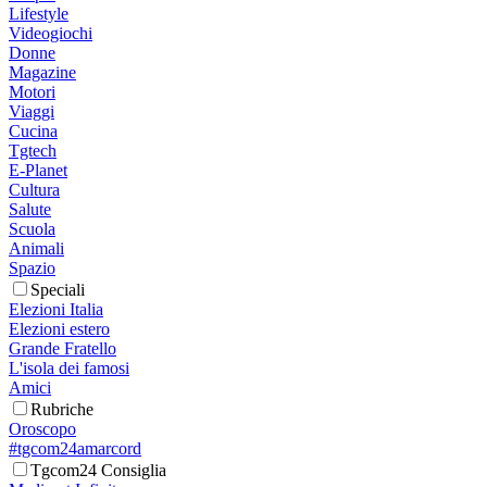
Lifestyle
Videogiochi
Donne
Magazine
Motori
Viaggi
Cucina
Tgtech
E-Planet
Cultura
Salute
Scuola
Animali
Spazio
Speciali
Elezioni Italia
Elezioni estero
Grande Fratello
L'isola dei famosi
Amici
Rubriche
Oroscopo
#tgcom24amarcord
Tgcom24 Consiglia