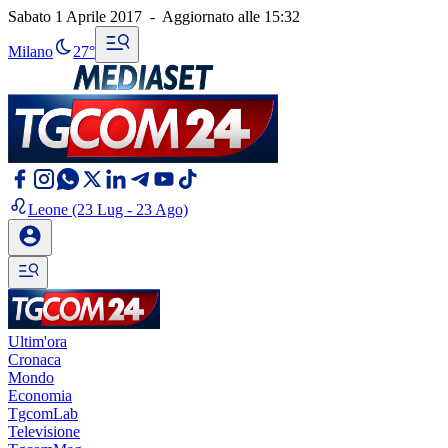
Sabato 1 Aprile 2017
-
Aggiornato alle
15:32
Milano
27°
Leone
(23 Lug - 23 Ago)
Ultim'ora
Cronaca
Mondo
Economia
TgcomLab
Televisione