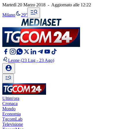
Martedì 20 Marzo 2018
-
Aggiornato alle
12:22
Milano
29°
Leone
(23 Lug - 23 Ago)
Ultim'ora
Cronaca
Mondo
Economia
TgcomLab
Televisione