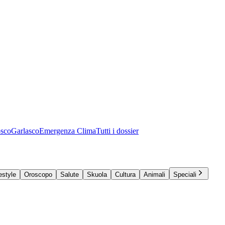
osco
Garlasco
Emergenza Clima
Tutti i dossier
estyle
Oroscopo
Salute
Skuola
Cultura
Animali
Speciali