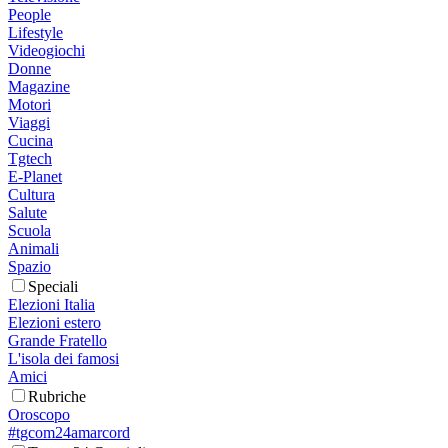
People
Lifestyle
Videogiochi
Donne
Magazine
Motori
Viaggi
Cucina
Tgtech
E-Planet
Cultura
Salute
Scuola
Animali
Spazio
Speciali
Elezioni Italia
Elezioni estero
Grande Fratello
L'isola dei famosi
Amici
Rubriche
Oroscopo
#tgcom24amarcord