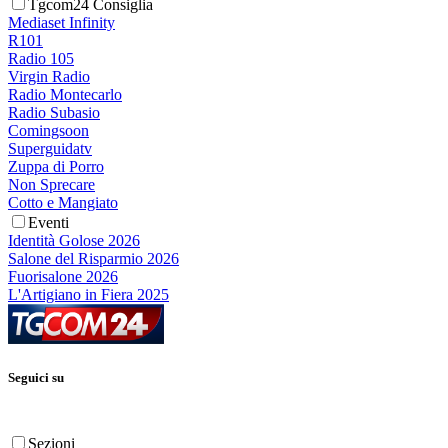
Tgcom24 Consiglia
Mediaset Infinity
R101
Radio 105
Virgin Radio
Radio Montecarlo
Radio Subasio
Comingsoon
Superguidatv
Zuppa di Porro
Non Sprecare
Cotto e Mangiato
Eventi
Identità Golose 2026
Salone del Risparmio 2026
Fuorisalone 2026
L'Artigiano in Fiera 2025
Seguici su
Sezioni