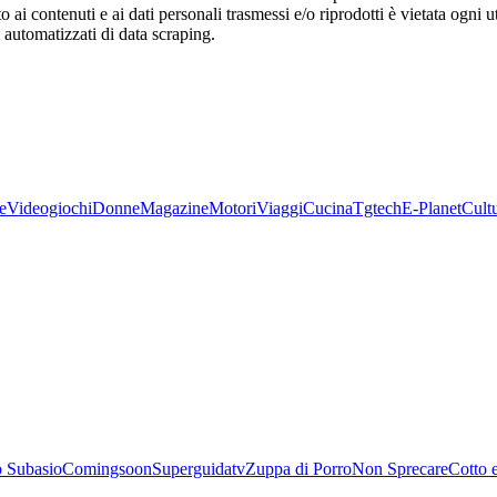
o ai contenuti e ai dati personali trasmessi e/o riprodotti è vietata ogni 
zi automatizzati di data scraping.
e
Videogiochi
Donne
Magazine
Motori
Viaggi
Cucina
Tgtech
E-Planet
Cult
 Subasio
Comingsoon
Superguidatv
Zuppa di Porro
Non Sprecare
Cotto 