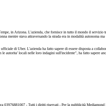
mpe, in Arizona. L'azienda, che fornisce in tutto il mondo il servizio t
 donna mentre stava attraversando la strada era in modalità autonoma ma 
a ufficiale di Uber. L'azienda ha fatto sapere di essere disposta a collab
e autorita' locali nelle loro indagini sull'incidente", ha fatto sapere an
va 03976881007 - Tutti i diritti riservati - Per la pubblicità Mediamon