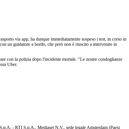
rasporto via app, ha dunque immediatamente sospeso i test, in corso in
con un guidatore a bordo, che però non è riuscito a intervenire in
orare con la polizia dopo l'incidente mortale. "Le nostre condoglianze
cora Uber.
d S.p.A. - RTI S.p.A., Mediaset N.V., sede legale Amsterdam (Paesi