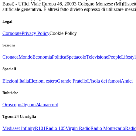
Bassi) - Uffici Viale Europa 46, 20093 Cologno Monzese (MI)
Rispett
artificiale generativa. È altresì fatto divieto espresso di utilizzare mez
Legal
Corporate
Privacy Policy
Cookie Policy
Sezioni
Cronaca
Mondo
Economia
Politica
Spettacolo
Televisione
People
Lifestyl
Speciali
Elezioni Italia
Elezioni estero
Grande Fratello
L'isola dei famosi
Amici
Rubriche
Oroscopo
#tgcom24amarcord
Tgcom24 Consiglia
Mediaset Infinity
R101
Radio 105
Virgin Radio
Radio Montecarlo
Radio