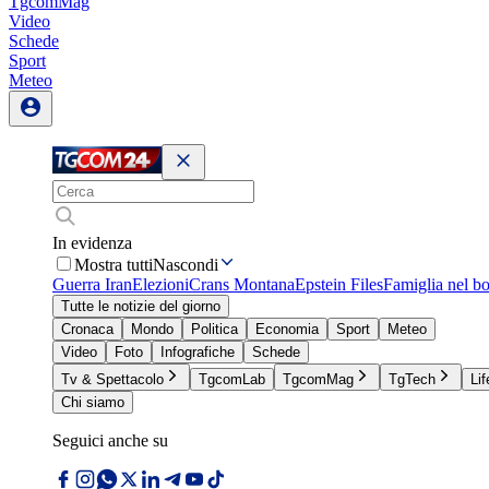
TgcomMag
Video
Schede
Sport
Meteo
In evidenza
Mostra tutti
Nascondi
Guerra Iran
Elezioni
Crans Montana
Epstein Files
Famiglia nel b
Tutte le notizie del giorno
Cronaca
Mondo
Politica
Economia
Sport
Meteo
Video
Foto
Infografiche
Schede
Tv & Spettacolo
TgcomLab
TgcomMag
TgTech
Lif
Chi siamo
Seguici anche su