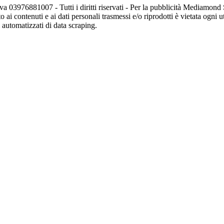
va 03976881007 - Tutti i diritti riservati - Per la pubblicità Mediamon
o ai contenuti e ai dati personali trasmessi e/o riprodotti è vietata ogni 
zi automatizzati di data scraping.