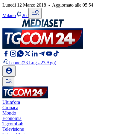
Lunedì 12 Marzo 2018
-
Aggiornato alle
05:54
Milano
26°
Leone
(23 Lug - 23 Ago)
Ultim'ora
Cronaca
Mondo
Economia
TgcomLab
Televisione