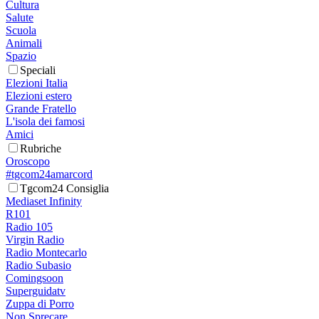
Cultura
Salute
Scuola
Animali
Spazio
Speciali
Elezioni Italia
Elezioni estero
Grande Fratello
L'isola dei famosi
Amici
Rubriche
Oroscopo
#tgcom24amarcord
Tgcom24 Consiglia
Mediaset Infinity
R101
Radio 105
Virgin Radio
Radio Montecarlo
Radio Subasio
Comingsoon
Superguidatv
Zuppa di Porro
Non Sprecare