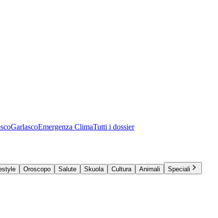
osco
Garlasco
Emergenza Clima
Tutti i dossier
estyle
Oroscopo
Salute
Skuola
Cultura
Animali
Speciali