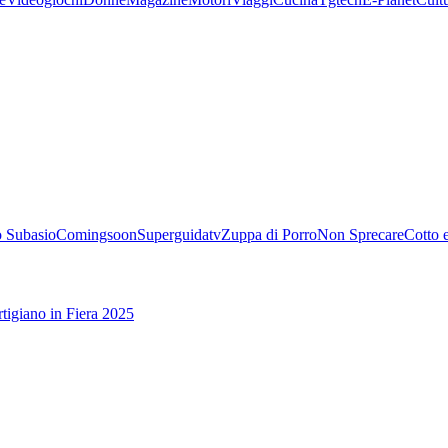
 Subasio
Comingsoon
Superguidatv
Zuppa di Porro
Non Sprecare
Cotto 
tigiano in Fiera 2025