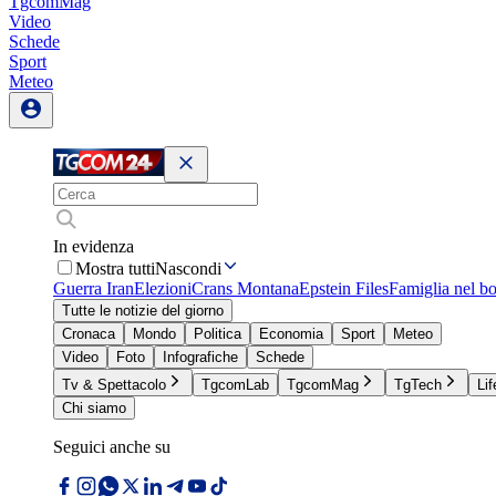
TgcomMag
Video
Schede
Sport
Meteo
In evidenza
Mostra tutti
Nascondi
Guerra Iran
Elezioni
Crans Montana
Epstein Files
Famiglia nel b
Tutte le notizie del giorno
Cronaca
Mondo
Politica
Economia
Sport
Meteo
Video
Foto
Infografiche
Schede
Tv & Spettacolo
TgcomLab
TgcomMag
TgTech
Lif
Chi siamo
Seguici anche su