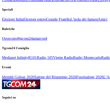
Speciali
Elezioni Italia
Elezioni estero
Grande Fratello
L'isola dei famosi
Amici
Rubriche
Oroscopo
#tgcom24amarcord
Tgcom24 Consiglia
Mediaset Infinity
R101
Radio 105
Virgin Radio
Radio Montecarlo
Radio
Eventi
Identità Golose 2026
Salone del Risparmio 2026
Fuorisalone 2026
L'Ar
Seguici su