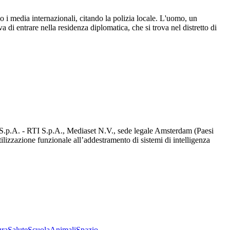
o i media internazionali, citando la polizia locale. L'uomo, un
di entrare nella residenza diplomatica, che si trova nel distretto di
d S.p.A. - RTI S.p.A., Mediaset N.V., sede legale Amsterdam (Paesi
utilizzazione funzionale all’addestramento di sistemi di intelligenza
ura
Salute
Scuola
Animali
Spazio