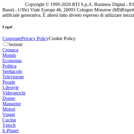
Copyright © 1999-
2026
RTI S.p.A. Business Digital - P.I
Bassi) - Uffici Viale Europa 46, 20093 Cologno Monzese (MI)
Rispett
artificiale generativa. È altresì fatto divieto espresso di utilizzare mez
Legal
Corporate
Privacy Policy
Cookie Policy
Sezioni
Cronaca
Mondo
Economia
Politica
Spettacolo
Televisione
People
Lifestyle
Videogiochi
Donne
Magazine
Motori
Viaggi
Cucina
Tgtech
E-Planet