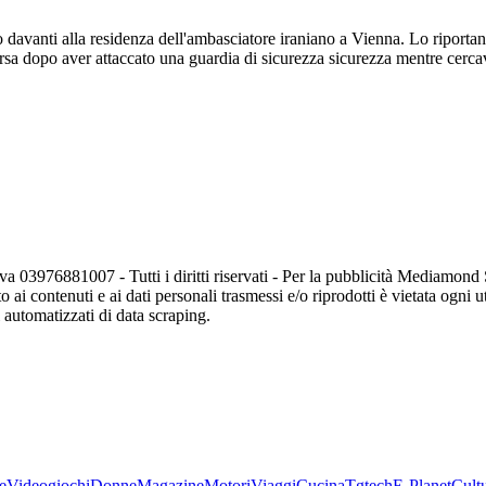
 davanti alla residenza dell'ambasciatore iraniano a Vienna. Lo riportan
sa dopo aver attaccato una guardia di sicurezza sicurezza mentre cercava 
va 03976881007 - Tutti i diritti riservati - Per la pubblicità Mediamon
o ai contenuti e ai dati personali trasmessi e/o riprodotti è vietata ogni 
zi automatizzati di data scraping.
e
Videogiochi
Donne
Magazine
Motori
Viaggi
Cucina
Tgtech
E-Planet
Cult