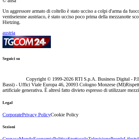
© ansa
Un aggressore armato di coltello è stato ucciso a colpi d'arma da fuoco
ventiseienne austriaco, è stato ucciso poco prima della mezzanotte scor
Hietzing.
austria
Seguici su
Copyright © 1999-
2026
RTI S.p.A. Business Digital - P.I
Bassi) - Uffici Viale Europa 46, 20093 Cologno Monzese (MI)
Rispett
artificiale generativa. È altresì fatto divieto espresso di utilizzare mez
Legal
Corporate
Privacy Policy
Cookie Policy
Sezioni
Cronaca
Mondo
Economia
Politica
Spettacolo
Televisione
People
Lifestyl