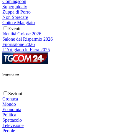
Comingsoon
Superguidatv
Zuppa di Porro
Non Sprecare
Cotto e Mangiato
Eventi
Identità Golose 2026
Salone del Risparmio 2026
Fuorisalone 2026
L'Artigiano in Fiera 2025
Seguici su
Sezioni
Cronaca
Mondo
Economia
Politica
Spettacolo
Televisione
People