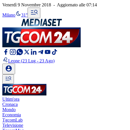
Venerdì 9 Novembre 2018
-
Aggiornato alle
07:14
Milano
31°
Leone
(23 Lug - 23 Ago)
Ultim'ora
Cronaca
Mondo
Economia
TgcomLab
Televisione