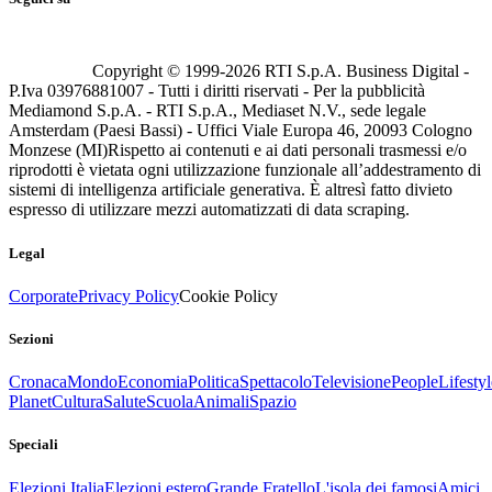
Copyright © 1999-
2026
RTI S.p.A. Business Digital -
P.Iva 03976881007 - Tutti i diritti riservati - Per la pubblicità
Mediamond S.p.A. - RTI S.p.A., Mediaset N.V., sede legale
Amsterdam (Paesi Bassi) - Uffici Viale Europa 46, 20093 Cologno
Monzese (MI)
Rispetto ai contenuti e ai dati personali trasmessi e/o
riprodotti è vietata ogni utilizzazione funzionale all’addestramento di
sistemi di intelligenza artificiale generativa. È altresì fatto divieto
espresso di utilizzare mezzi automatizzati di data scraping.
Legal
Corporate
Privacy Policy
Cookie Policy
Sezioni
Cronaca
Mondo
Economia
Politica
Spettacolo
Televisione
People
Lifestyl
Planet
Cultura
Salute
Scuola
Animali
Spazio
Speciali
Elezioni Italia
Elezioni estero
Grande Fratello
L'isola dei famosi
Amici