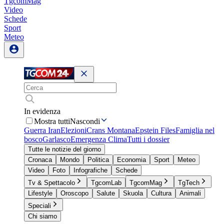
TgcomMag
Video
Schede
Sport
Meteo
In evidenza
Mostra tutti
Nascondi
Guerra Iran
Elezioni
Crans Montana
Epstein Files
Famiglia nel
bosco
Garlasco
Emergenza Clima
Tutti i dossier
Tutte le notizie del giorno
Cronaca
Mondo
Politica
Economia
Sport
Meteo
Video
Foto
Infografiche
Schede
Tv & Spettacolo
TgcomLab
TgcomMag
TgTech
Lifestyle
Oroscopo
Salute
Skuola
Cultura
Animali
Speciali
Chi siamo