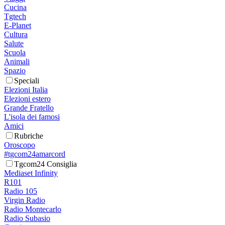
Cucina
Tgtech
E-Planet
Cultura
Salute
Scuola
Animali
Spazio
Speciali
Elezioni Italia
Elezioni estero
Grande Fratello
L'isola dei famosi
Amici
Rubriche
Oroscopo
#tgcom24amarcord
Tgcom24 Consiglia
Mediaset Infinity
R101
Radio 105
Virgin Radio
Radio Montecarlo
Radio Subasio