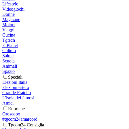
Lifestyle
Videogiochi
Donne
Magazine
Motori
Viaggi
Cucina
Tgtech
E-Planet
Cultura
Salute
Scuola
Animali
Spazio
Speciali
Elezioni Italia
Elezioni estero
Grande Fratello
L'isola dei famosi
Amici
Rubriche
Oroscopo
#tgcom24amarcord
Tgcom24 Consiglia