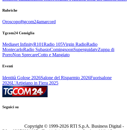
Rubriche
Oroscopo
#tgcom24amarcord
Tgcom24 Consiglia
Mediaset Infinity
R101
Radio 105
Virgin Radio
Radio
Montecarlo
Radio Subasio
Comingsoon
Superguidatv
Zuppa di
Porro
Non Sprecare
Cotto e Mangiato
Eventi
Identità Golose 2026
Salone del Risparmio 2026
Fuorisalone
2026
L'Artigiano in Fiera 2025
Seguici su
Copyright © 1999-
2026
RTI S.p.A. Business Digital -