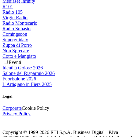
Mediaset Infinity
R101
Radio 105
Virgin Radio
Radio Montecarlo
Radio Subasio
Comingsoon
Superguidatv
Zuppa di Porro
Non Sprecare
Cotto e Mangiato
Eventi
Identità Golose 2026
Salone del Risparmio 2026
Fuorisalone 2026
L'Artigiano in Fiera 2025
Legal
Corporate
Cookie Policy
Privacy Policy
Copyright © 1999-
2026
RTI S.p.A. Business Digital - P.Iva