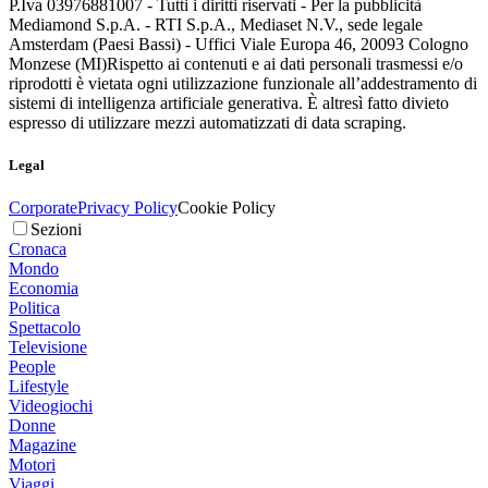
P.Iva 03976881007 - Tutti i diritti riservati - Per la pubblicità
Mediamond S.p.A. - RTI S.p.A., Mediaset N.V., sede legale
Amsterdam (Paesi Bassi) - Uffici Viale Europa 46, 20093 Cologno
Monzese (MI)
Rispetto ai contenuti e ai dati personali trasmessi e/o
riprodotti è vietata ogni utilizzazione funzionale all’addestramento di
sistemi di intelligenza artificiale generativa. È altresì fatto divieto
espresso di utilizzare mezzi automatizzati di data scraping.
Legal
Corporate
Privacy Policy
Cookie Policy
Sezioni
Cronaca
Mondo
Economia
Politica
Spettacolo
Televisione
People
Lifestyle
Videogiochi
Donne
Magazine
Motori
Viaggi