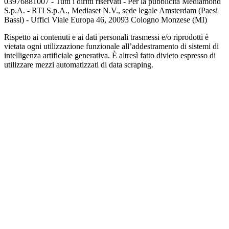
03976881007 - Tutti i diritti riservati - Per la pubblicità Mediamond
S.p.A. - RTI S.p.A., Mediaset N.V., sede legale Amsterdam (Paesi
Bassi) - Uffici Viale Europa 46, 20093 Cologno Monzese (MI)
Rispetto ai contenuti e ai dati personali trasmessi e/o riprodotti è
vietata ogni utilizzazione funzionale all’addestramento di sistemi di
intelligenza artificiale generativa. È altresì fatto divieto espresso di
utilizzare mezzi automatizzati di data scraping.