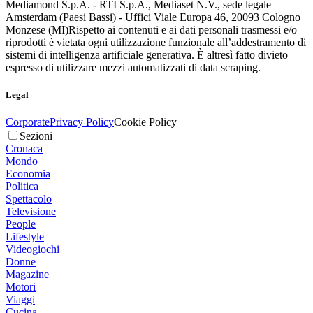
Mediamond S.p.A. - RTI S.p.A., Mediaset N.V., sede legale
Amsterdam (Paesi Bassi) - Uffici Viale Europa 46, 20093 Cologno
Monzese (MI)
Rispetto ai contenuti e ai dati personali trasmessi e/o
riprodotti è vietata ogni utilizzazione funzionale all’addestramento di
sistemi di intelligenza artificiale generativa. È altresì fatto divieto
espresso di utilizzare mezzi automatizzati di data scraping.
Legal
Corporate
Privacy Policy
Cookie Policy
Sezioni
Cronaca
Mondo
Economia
Politica
Spettacolo
Televisione
People
Lifestyle
Videogiochi
Donne
Magazine
Motori
Viaggi
Cucina