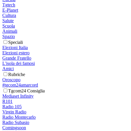
Tgtech
E-Planet
Cultura
Salute
Scuola
Animali
Spazio
Speciali
Elezioni Italia
Elezioni estero
Grande Fratello
L'isola dei famosi
Amici
Rubriche
Oroscopo
#tgcom24amarcord
Tgcom24 Consiglia
Mediaset Infinity
R101
Radio 105
Virgin Radio
Radio Montecarlo
Radio Subasio
Comingsoon