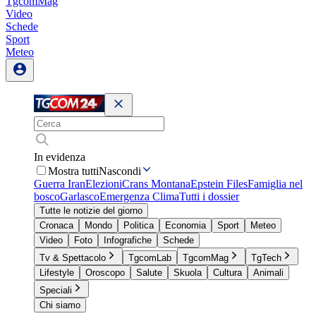
TgcomMag
Video
Schede
Sport
Meteo
In evidenza
Mostra tutti
Nascondi
Guerra Iran
Elezioni
Crans Montana
Epstein Files
Famiglia nel
bosco
Garlasco
Emergenza Clima
Tutti i dossier
Tutte le notizie del giorno
Cronaca
Mondo
Politica
Economia
Sport
Meteo
Video
Foto
Infografiche
Schede
Tv & Spettacolo
TgcomLab
TgcomMag
TgTech
Lifestyle
Oroscopo
Salute
Skuola
Cultura
Animali
Speciali
Chi siamo