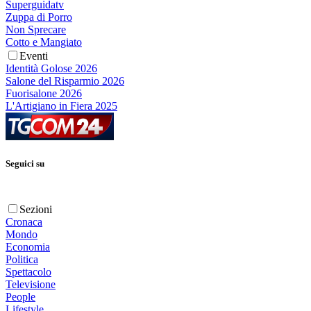
Superguidatv
Zuppa di Porro
Non Sprecare
Cotto e Mangiato
Eventi
Identità Golose 2026
Salone del Risparmio 2026
Fuorisalone 2026
L'Artigiano in Fiera 2025
Seguici su
Sezioni
Cronaca
Mondo
Economia
Politica
Spettacolo
Televisione
People
Lifestyle