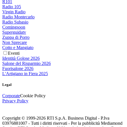
R101
Radio 105
Virgin Radio
Radio Montecarlo
Radio Subasio
Comingsoon
Superguidatv
Zuppa di Porro
Non Sprecare
Cotto e Mangiato
Eventi
Identità Golose 2026
Salone del Risparmio 2026
Fuorisalone 2026
L'Artigiano in Fiera 2025
Legal
Corporate
Cookie Policy
Privacy Policy
Copyright © 1999-
2026
RTI S.p.A. Business Digital - P.Iva
03976881007 - Tutti i diritti riservati - Per la pubblicità Mediamond