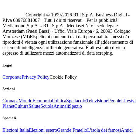
Copyright © 1999-
2026
RTI S.p.A. Business Digital -
P.Iva 03976881007 - Tutti i diritti riservati - Per la pubblicità
Mediamond S.p.A. - RTI S.p.A., Mediaset N.V., sede legale
Amsterdam (Paesi Bassi) - Uffici Viale Europa 46, 20093 Cologno
Monzese (MI)
Rispetto ai contenuti e ai dati personali trasmessi e/o
riprodotti è vietata ogni utilizzazione funzionale all’addestramento di
sistemi di intelligenza artificiale generativa. È altresì fatto divieto
espresso di utilizzare mezzi automatizzati di data scraping.
Legal
Corporate
Privacy Policy
Cookie Policy
Sezioni
Cronaca
Mondo
Economia
Politica
Spettacolo
Televisione
People
Lifestyl
Planet
Cultura
Salute
Scuola
Animali
Spazio
Speciali
Elezioni Italia
Elezioni estero
Grande Fratello
L'isola dei famosi
Amici