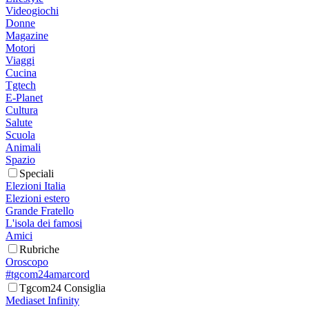
Videogiochi
Donne
Magazine
Motori
Viaggi
Cucina
Tgtech
E-Planet
Cultura
Salute
Scuola
Animali
Spazio
Speciali
Elezioni Italia
Elezioni estero
Grande Fratello
L'isola dei famosi
Amici
Rubriche
Oroscopo
#tgcom24amarcord
Tgcom24 Consiglia
Mediaset Infinity