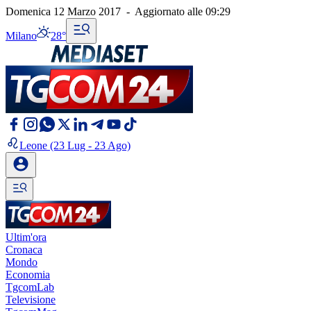
Domenica 12 Marzo 2017
-
Aggiornato alle
09:29
Milano
28°
Leone
(23 Lug - 23 Ago)
Ultim'ora
Cronaca
Mondo
Economia
TgcomLab
Televisione