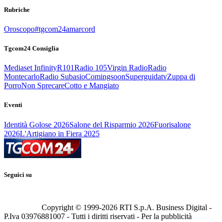
Rubriche
Oroscopo
#tgcom24amarcord
Tgcom24 Consiglia
Mediaset Infinity
R101
Radio 105
Virgin Radio
Radio
Montecarlo
Radio Subasio
Comingsoon
Superguidatv
Zuppa di
Porro
Non Sprecare
Cotto e Mangiato
Eventi
Identità Golose 2026
Salone del Risparmio 2026
Fuorisalone
2026
L'Artigiano in Fiera 2025
Seguici su
Copyright © 1999-
2026
RTI S.p.A. Business Digital -
P.Iva 03976881007 - Tutti i diritti riservati - Per la pubblicità