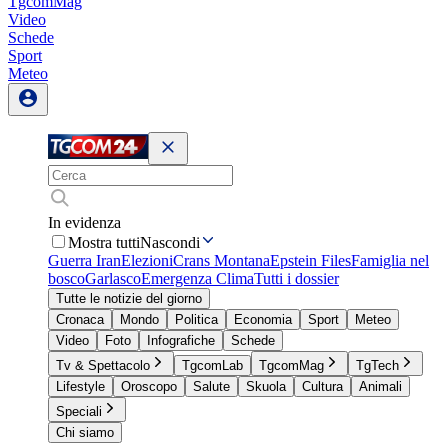
TgcomMag
Video
Schede
Sport
Meteo
In evidenza
Mostra tutti
Nascondi
Guerra Iran
Elezioni
Crans Montana
Epstein Files
Famiglia nel
bosco
Garlasco
Emergenza Clima
Tutti i dossier
Tutte le notizie del giorno
Cronaca
Mondo
Politica
Economia
Sport
Meteo
Video
Foto
Infografiche
Schede
Tv & Spettacolo
TgcomLab
TgcomMag
TgTech
Lifestyle
Oroscopo
Salute
Skuola
Cultura
Animali
Speciali
Chi siamo