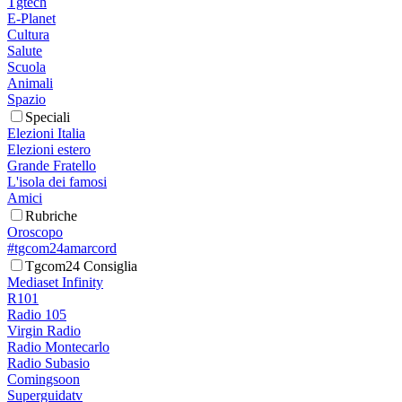
Tgtech
E-Planet
Cultura
Salute
Scuola
Animali
Spazio
Speciali
Elezioni Italia
Elezioni estero
Grande Fratello
L'isola dei famosi
Amici
Rubriche
Oroscopo
#tgcom24amarcord
Tgcom24 Consiglia
Mediaset Infinity
R101
Radio 105
Virgin Radio
Radio Montecarlo
Radio Subasio
Comingsoon
Superguidatv