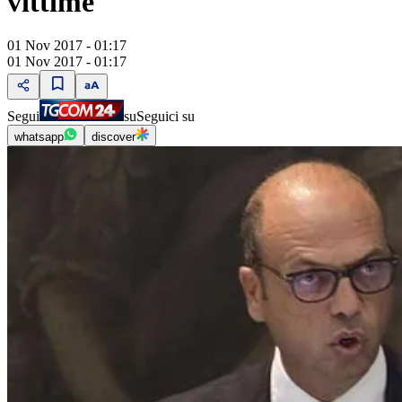
vittime"
01 Nov 2017 - 01:17
01 Nov 2017 - 01:17
Segui
su
Seguici su
whatsapp
discover