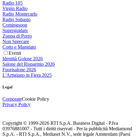
Radio 105
Virgin Radio
Radio Montecarlo
Radio Subasio
Comingsoon
Superguidatv
Zuppa di Porro
Non Sprecare
Cotto e Mangiato
Eventi
Identità Golose 2026
Salone del Risparmio 2026
Fuorisalone 2026
L'Artigiano in Fiera 2025
Legal
Corporate
Cookie Policy
Privacy Policy
Copyright © 1999-
2026
RTI S.p.A. Business Digital - P.Iva
03976881007 - Tutti i diritti riservati - Per la pubblicità Mediamond
S.p.A. - RTI S.p.A., Mediaset N.V., sede legale Amsterdam (Paesi