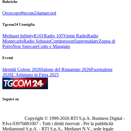
Rubriche
Oroscopo
#tgcom24amarcord
Tgcom24 Consiglia
Mediaset Infinity
R101
Radio 105
Virgin Radio
Radio
Montecarlo
Radio Subasio
Comingsoon
Superguidatv
Zuppa di
Porro
Non Sprecare
Cotto e Mangiato
Eventi
Identità Golose 2026
Salone del Risparmio 2026
Fuorisalone
2026
L'Artigiano in Fiera 2025
Seguici su
Copyright © 1999-
2026
RTI S.p.A. Business Digital -
P.Iva 03976881007 - Tutti i diritti riservati - Per la pubblicità
Mediamond S.p.A. - RTI S.p.A., Mediaset N.V., sede legale