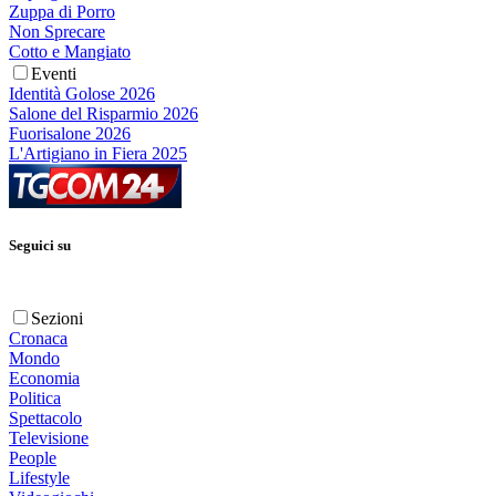
Zuppa di Porro
Non Sprecare
Cotto e Mangiato
Eventi
Identità Golose 2026
Salone del Risparmio 2026
Fuorisalone 2026
L'Artigiano in Fiera 2025
Seguici su
Sezioni
Cronaca
Mondo
Economia
Politica
Spettacolo
Televisione
People
Lifestyle