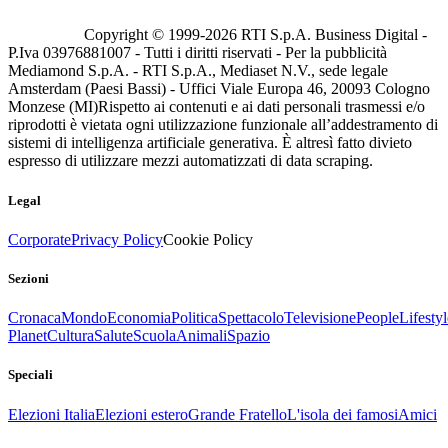
Copyright © 1999-
2026
RTI S.p.A. Business Digital -
P.Iva 03976881007 - Tutti i diritti riservati - Per la pubblicità
Mediamond S.p.A. - RTI S.p.A., Mediaset N.V., sede legale
Amsterdam (Paesi Bassi) - Uffici Viale Europa 46, 20093 Cologno
Monzese (MI)
Rispetto ai contenuti e ai dati personali trasmessi e/o
riprodotti è vietata ogni utilizzazione funzionale all’addestramento di
sistemi di intelligenza artificiale generativa. È altresì fatto divieto
espresso di utilizzare mezzi automatizzati di data scraping.
Legal
Corporate
Privacy Policy
Cookie Policy
Sezioni
Cronaca
Mondo
Economia
Politica
Spettacolo
Televisione
People
Lifestyl
Planet
Cultura
Salute
Scuola
Animali
Spazio
Speciali
Elezioni Italia
Elezioni estero
Grande Fratello
L'isola dei famosi
Amici