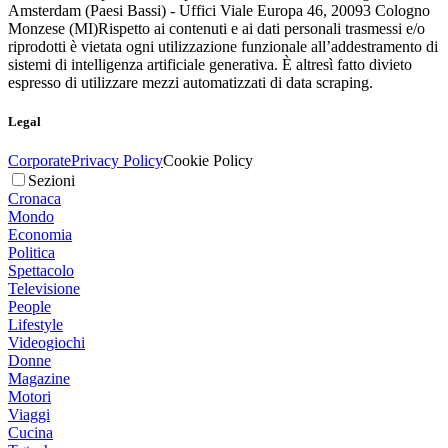
Amsterdam (Paesi Bassi) - Uffici Viale Europa 46, 20093 Cologno
Monzese (MI)
Rispetto ai contenuti e ai dati personali trasmessi e/o
riprodotti è vietata ogni utilizzazione funzionale all’addestramento di
sistemi di intelligenza artificiale generativa. È altresì fatto divieto
espresso di utilizzare mezzi automatizzati di data scraping.
Legal
Corporate
Privacy Policy
Cookie Policy
Sezioni
Cronaca
Mondo
Economia
Politica
Spettacolo
Televisione
People
Lifestyle
Videogiochi
Donne
Magazine
Motori
Viaggi
Cucina