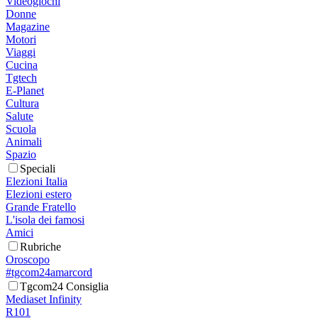
Videogiochi
Donne
Magazine
Motori
Viaggi
Cucina
Tgtech
E-Planet
Cultura
Salute
Scuola
Animali
Spazio
Speciali
Elezioni Italia
Elezioni estero
Grande Fratello
L'isola dei famosi
Amici
Rubriche
Oroscopo
#tgcom24amarcord
Tgcom24 Consiglia
Mediaset Infinity
R101