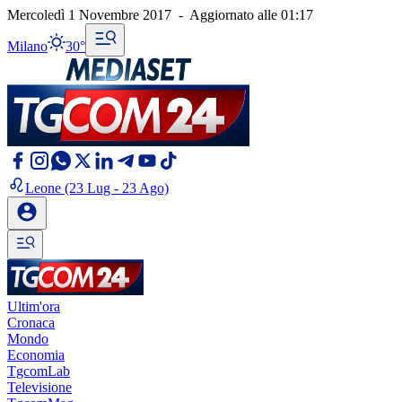
Mercoledì 1 Novembre 2017
-
Aggiornato alle
01:17
Milano
30°
Leone
(23 Lug - 23 Ago)
Ultim'ora
Cronaca
Mondo
Economia
TgcomLab
Televisione