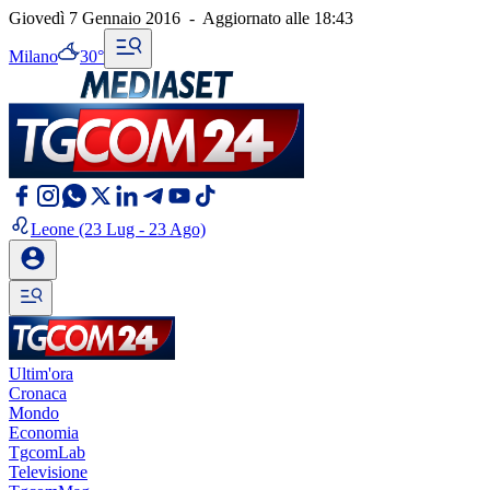
Giovedì 7 Gennaio 2016
-
Aggiornato alle
18:43
Milano
30°
Leone
(23 Lug - 23 Ago)
Ultim'ora
Cronaca
Mondo
Economia
TgcomLab
Televisione