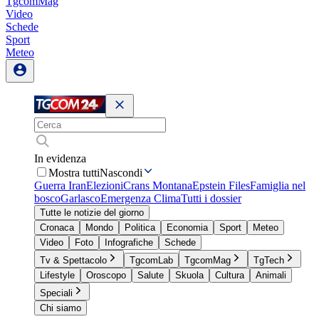
TgcomMag
Video
Schede
Sport
Meteo
In evidenza
Mostra tutti
Nascondi
Guerra Iran
Elezioni
Crans Montana
Epstein Files
Famiglia nel
bosco
Garlasco
Emergenza Clima
Tutti i dossier
Tutte le notizie del giorno
Cronaca
Mondo
Politica
Economia
Sport
Meteo
Video
Foto
Infografiche
Schede
Tv & Spettacolo
TgcomLab
TgcomMag
TgTech
Lifestyle
Oroscopo
Salute
Skuola
Cultura
Animali
Speciali
Chi siamo