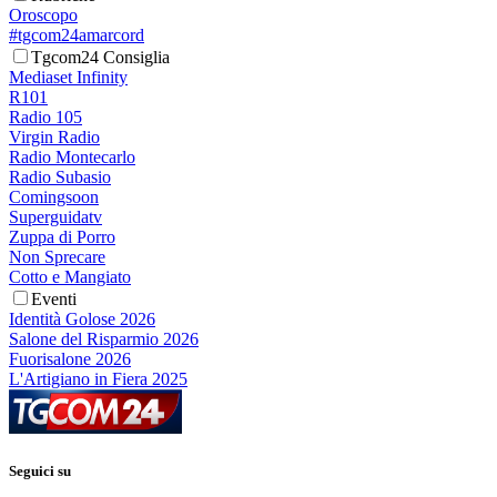
Oroscopo
#tgcom24amarcord
Tgcom24 Consiglia
Mediaset Infinity
R101
Radio 105
Virgin Radio
Radio Montecarlo
Radio Subasio
Comingsoon
Superguidatv
Zuppa di Porro
Non Sprecare
Cotto e Mangiato
Eventi
Identità Golose 2026
Salone del Risparmio 2026
Fuorisalone 2026
L'Artigiano in Fiera 2025
Seguici su