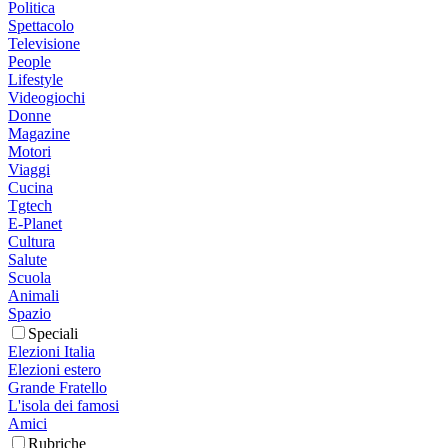
Politica
Spettacolo
Televisione
People
Lifestyle
Videogiochi
Donne
Magazine
Motori
Viaggi
Cucina
Tgtech
E-Planet
Cultura
Salute
Scuola
Animali
Spazio
Speciali
Elezioni Italia
Elezioni estero
Grande Fratello
L'isola dei famosi
Amici
Rubriche