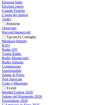
Elezioni Italia
Elezioni estero
Grande Fratello
L'isola dei famosi
Amici
Rubriche
Oroscopo
#tgcom24amarcord
Tgcom24 Consiglia
Mediaset Infinity
R101
Radio 105
Virgin Radio
Radio Montecarlo
Radio Subasio
Comingsoon
Superguidatv
Zuppa di Porro
Non Sprecare
Cotto e Mangiato
Eventi
Identità Golose 2026
Salone del Risparmio 2026
Fuorisalone 2026
L'Artigiano in Fiera 2025