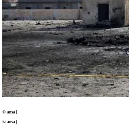
© ansa
|
© ansa
|