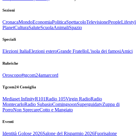
Sezioni
Cronaca
Mondo
Economia
Politica
Spettacolo
Televisione
People
Lifestyl
Planet
Cultura
Salute
Scuola
Animali
Spazio
Speciali
Elezioni Italia
Elezioni estero
Grande Fratello
L'isola dei famosi
Amici
Rubriche
Oroscopo
#tgcom24amarcord
Tgcom24 Consiglia
Mediaset Infinity
R101
Radio 105
Virgin Radio
Radio
Montecarlo
Radio Subasio
Comingsoon
Superguidatv
Zuppa di
Porro
Non Sprecare
Cotto e Mangiato
Eventi
Identità Golose 2026
Salone del Risparmio 2026
Fuorisalone