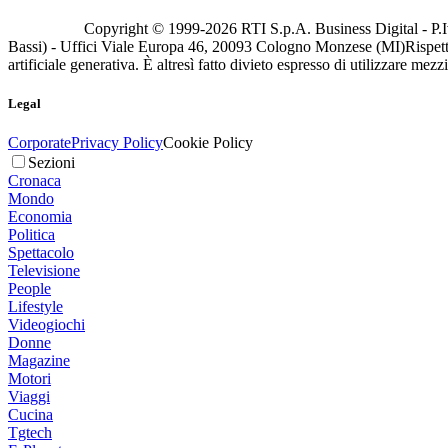
Copyright © 1999-
2026
RTI S.p.A. Business Digital - P.I
Bassi) - Uffici Viale Europa 46, 20093 Cologno Monzese (MI)
Rispett
artificiale generativa. È altresì fatto divieto espresso di utilizzare mez
Legal
Corporate
Privacy Policy
Cookie Policy
Sezioni
Cronaca
Mondo
Economia
Politica
Spettacolo
Televisione
People
Lifestyle
Videogiochi
Donne
Magazine
Motori
Viaggi
Cucina
Tgtech