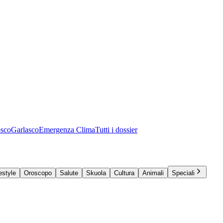
osco
Garlasco
Emergenza Clima
Tutti i dossier
estyle
Oroscopo
Salute
Skuola
Cultura
Animali
Speciali