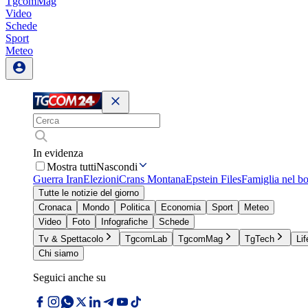
TgcomMag
Video
Schede
Sport
Meteo
In evidenza
Mostra tutti
Nascondi
Guerra Iran
Elezioni
Crans Montana
Epstein Files
Famiglia nel b
Tutte le notizie del giorno
Cronaca
Mondo
Politica
Economia
Sport
Meteo
Video
Foto
Infografiche
Schede
Tv & Spettacolo
TgcomLab
TgcomMag
TgTech
Lif
Chi siamo
Seguici anche su