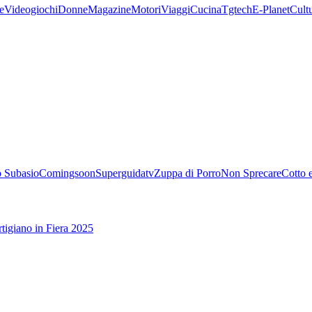
e
Videogiochi
Donne
Magazine
Motori
Viaggi
Cucina
Tgtech
E-Planet
Cult
 Subasio
Comingsoon
Superguidatv
Zuppa di Porro
Non Sprecare
Cotto 
tigiano in Fiera 2025