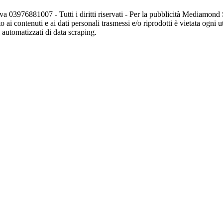
va 03976881007 - Tutti i diritti riservati - Per la pubblicità Mediamon
o ai contenuti e ai dati personali trasmessi e/o riprodotti è vietata ogni 
zi automatizzati di data scraping.