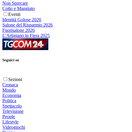
Non Sprecare
Cotto e Mangiato
Eventi
Identità Golose 2026
Salone del Risparmio 2026
Fuorisalone 2026
L'Artigiano in Fiera 2025
Seguici su
Sezioni
Cronaca
Mondo
Economia
Politica
Spettacolo
Televisione
People
Lifestyle
Videogiochi