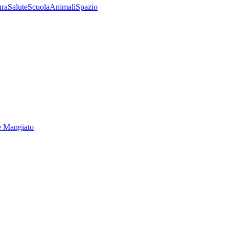
ura
Salute
Scuola
Animali
Spazio
e Mangiato