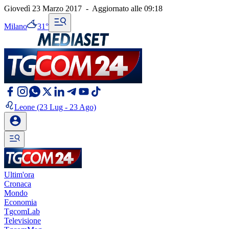
Giovedì 23 Marzo 2017
-
Aggiornato alle
09:18
Milano
31°
Leone
(23 Lug - 23 Ago)
Ultim'ora
Cronaca
Mondo
Economia
TgcomLab
Televisione