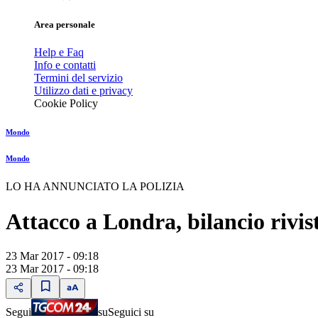
Area personale
Help e Faq
Info e contatti
Termini del servizio
Utilizzo dati e privacy
Cookie Policy
Mondo
Mondo
LO HA ANNUNCIATO LA POLIZIA
Attacco a Londra, bilancio rivist
23 Mar 2017 - 09:18
23 Mar 2017 - 09:18
Segui
su
Seguici su