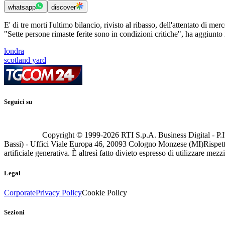
whatsapp
discover
E' di tre morti l'ultimo bilancio, rivisto al ribasso, dell'attentato di 
"Sette persone rimaste ferite sono in condizioni critiche", ha aggiun
londra
scotland yard
Seguici su
Copyright © 1999-
2026
RTI S.p.A. Business Digital - P.I
Bassi) - Uffici Viale Europa 46, 20093 Cologno Monzese (MI)
Rispett
artificiale generativa. È altresì fatto divieto espresso di utilizzare mez
Legal
Corporate
Privacy Policy
Cookie Policy
Sezioni