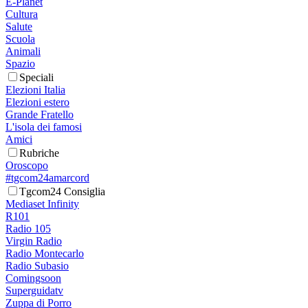
E-Planet
Cultura
Salute
Scuola
Animali
Spazio
Speciali
Elezioni Italia
Elezioni estero
Grande Fratello
L'isola dei famosi
Amici
Rubriche
Oroscopo
#tgcom24amarcord
Tgcom24 Consiglia
Mediaset Infinity
R101
Radio 105
Virgin Radio
Radio Montecarlo
Radio Subasio
Comingsoon
Superguidatv
Zuppa di Porro