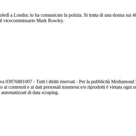
mercoledì a Londra: lo ha comunicato la polizia. Si tratta di una donna su
to il vicecommissario Mark Rowley.
va 03976881007 - Tutti i diritti riservati - Per la pubblicità Mediamon
o ai contenuti e ai dati personali trasmessi e/o riprodotti è vietata ogni 
zi automatizzati di data scraping.