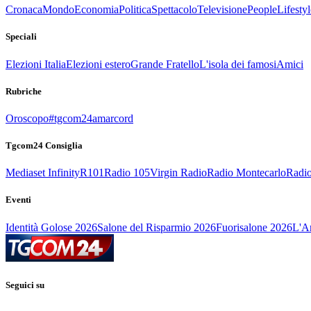
Cronaca
Mondo
Economia
Politica
Spettacolo
Televisione
People
Lifestyl
Speciali
Elezioni Italia
Elezioni estero
Grande Fratello
L'isola dei famosi
Amici
Rubriche
Oroscopo
#tgcom24amarcord
Tgcom24 Consiglia
Mediaset Infinity
R101
Radio 105
Virgin Radio
Radio Montecarlo
Radio
Eventi
Identità Golose 2026
Salone del Risparmio 2026
Fuorisalone 2026
L'Ar
Seguici su