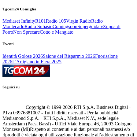
Tgcom24 Consiglia
Mediaset Infinity
R101
Radio 105
Virgin Radio
Radio
Montecarlo
Radio Subasio
Comingsoon
Superguidatv
Zuppa di
Porro
Non Sprecare
Cotto e Mangiato
Eventi
Identità Golose 2026
Salone del Risparmio 2026
Fuorisalone
2026
L'Artigiano in Fiera 2025
Seguici su
Copyright © 1999-
2026
RTI S.p.A. Business Digital -
P.Iva 03976881007 - Tutti i diritti riservati - Per la pubblicità
Mediamond S.p.A. - RTI S.p.A., Mediaset N.V., sede legale
Amsterdam (Paesi Bassi) - Uffici Viale Europa 46, 20093 Cologno
Monzese (MI)
Rispetto ai contenuti e ai dati personali trasmessi e/o
riprodotti è vietata ogni utilizzazione funzionale all’addestramento di