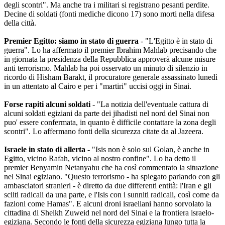
degli scontri". Ma anche tra i militari si registrano pesanti perdite.
Decine di soldati (fonti mediche dicono 17) sono morti nella difesa
della città.
Premier Egitto: siamo in stato di guerra
- "L'Egitto è in stato di
guerra". Lo ha affermato il premier Ibrahim Mahlab precisando che
in giornata la presidenza della Repubblica approverà alcune misure
anti terrorismo. Mahlab ha poi osservato un minuto di silenzio in
ricordo di Hisham Barakt, il procuratore generale assassinato lunedì
in un attentato al Cairo e per i "martiri" uccisi oggi in Sinai.
Forse rapiti alcuni soldati
- "La notizia dell'eventuale cattura di
alcuni soldati egiziani da parte dei jihadisti nel nord del Sinai non
puo' essere confermata, in quanto è difficile contattare la zona degli
scontri". Lo affermano fonti della sicurezza citate da al Jazeera.
Israele in stato di allerta
- "Isis non è solo sul Golan, è anche in
Egitto, vicino Rafah, vicino al nostro confine". Lo ha detto il
premier Benyamin Netanyahu che ha così commentato la situazione
nel Sinai egiziano. "Questo terrorismo - ha spiegato parlando con gli
ambasciatori stranieri - è diretto da due differenti entità: l'Iran e gli
sciiti radicali da una parte, e l'Isis con i sunniti radicali, così come da
fazioni come Hamas". E alcuni droni israeliani hanno sorvolato la
cittadina di Sheikh Zuweid nel nord del Sinai e la frontiera israelo-
egiziana. Secondo le fonti della sicurezza egiziana lungo tutta la