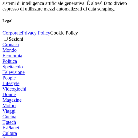
sistemi di intelligenza artificiale generativa. È altresì fatto divieto
espresso di utilizzare mezzi automatizzati di data scraping.
Legal
Corporate
Privacy Policy
Cookie Policy
Sezioni
Cronaca
Mondo
Economia
Politica
Spettacolo
Televisione
People
Lifestyle
Videogiochi
Donne
Magazine
Motori
Viaggi
Cucina
Tgtech
E-Planet
Cultura