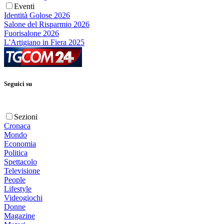
Eventi
Identità Golose 2026
Salone del Risparmio 2026
Fuorisalone 2026
L'Artigiano in Fiera 2025
Seguici su
Sezioni
Cronaca
Mondo
Economia
Politica
Spettacolo
Televisione
People
Lifestyle
Videogiochi
Donne
Magazine