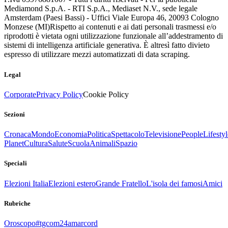
Mediamond S.p.A. - RTI S.p.A., Mediaset N.V., sede legale
Amsterdam (Paesi Bassi) - Uffici Viale Europa 46, 20093 Cologno
Monzese (MI)
Rispetto ai contenuti e ai dati personali trasmessi e/o
riprodotti è vietata ogni utilizzazione funzionale all’addestramento di
sistemi di intelligenza artificiale generativa. È altresì fatto divieto
espresso di utilizzare mezzi automatizzati di data scraping.
Legal
Corporate
Privacy Policy
Cookie Policy
Sezioni
Cronaca
Mondo
Economia
Politica
Spettacolo
Televisione
People
Lifestyl
Planet
Cultura
Salute
Scuola
Animali
Spazio
Speciali
Elezioni Italia
Elezioni estero
Grande Fratello
L'isola dei famosi
Amici
Rubriche
Oroscopo
#tgcom24amarcord