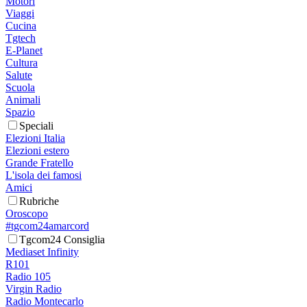
Motori
Viaggi
Cucina
Tgtech
E-Planet
Cultura
Salute
Scuola
Animali
Spazio
Speciali
Elezioni Italia
Elezioni estero
Grande Fratello
L'isola dei famosi
Amici
Rubriche
Oroscopo
#tgcom24amarcord
Tgcom24 Consiglia
Mediaset Infinity
R101
Radio 105
Virgin Radio
Radio Montecarlo