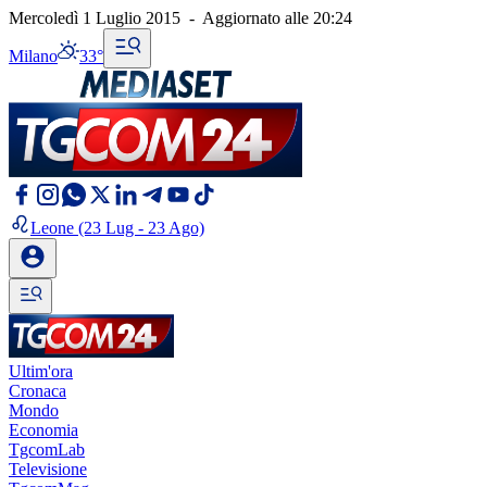
Mercoledì 1 Luglio 2015
-
Aggiornato alle
20:24
Milano
33°
Leone
(23 Lug - 23 Ago)
Ultim'ora
Cronaca
Mondo
Economia
TgcomLab
Televisione