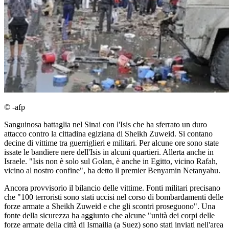
© -afp
Sanguinosa battaglia nel Sinai con l'Isis che ha sferrato un duro
attacco contro la cittadina egiziana di Sheikh Zuweid. Si contano
decine di vittime tra guerriglieri e militari. Per alcune ore sono state
issate le bandiere nere dell'Isis in alcuni quartieri. Allerta anche in
Israele. "Isis non è solo sul Golan, è anche in Egitto, vicino Rafah,
vicino al nostro confine", ha detto il premier Benyamin Netanyahu.
Ancora provvisorio il bilancio delle vittime. Fonti militari precisano
che "100 terroristi sono stati uccisi nel corso di bombardamenti delle
forze armate a Sheikh Zuweid e che gli scontri proseguono". Una
fonte della sicurezza ha aggiunto che alcune "unità dei corpi delle
forze armate della città di Ismailia (a Suez) sono stati inviati nell'area