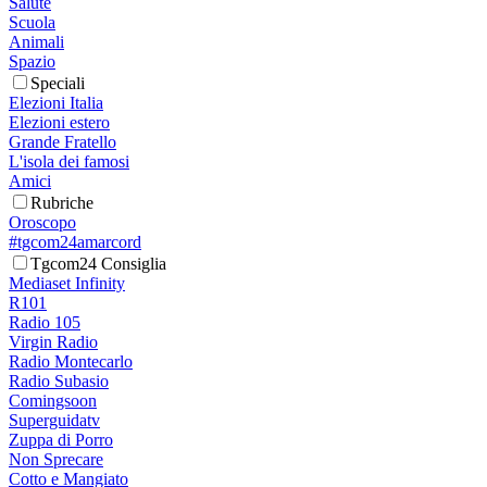
Salute
Scuola
Animali
Spazio
Speciali
Elezioni Italia
Elezioni estero
Grande Fratello
L'isola dei famosi
Amici
Rubriche
Oroscopo
#tgcom24amarcord
Tgcom24 Consiglia
Mediaset Infinity
R101
Radio 105
Virgin Radio
Radio Montecarlo
Radio Subasio
Comingsoon
Superguidatv
Zuppa di Porro
Non Sprecare
Cotto e Mangiato