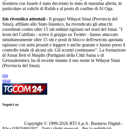
frontiera con Israele è stato decretato lo stato di massima allerta, in
particolare ai valichi di Rafah e al posto di confine di Al Oga.
Isis rivendica attentati
- Il gruppo Wilayat Sinai (Provincia del
Sinai), affiliato allo Stato Islamico, ha rivendicato gli attacchi
coordinati contro oltre 15 siti militari egiziani nel nord del Sinai. "I
leoni del Califfato - scrive il gruppo su Twitter - hanno attaccato
simultaneamente oltre 15 siti e posti di blocco dell'esercito apostata
egiziano con armi pesanti e leggere e anche granate e hanno preso il
controllo totale di alcuni siti. Gli scontri continuano". La formazione
di Ansar Beit el Maqdis (Partigiani della Città Santa o di
Gerusalemme), ha di recente mutato il suo nome in Wilayat Sinai
(Provincia del Sinai).
isis
sinai
Seguici su
Copyright © 1999-
2026
RTI S.p.A. Business Digital -
P.Iva 03976881007 - Tutti i diritti riservati - Per la pubblicità