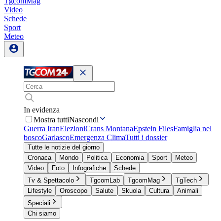
TgcomMag
Video
Schede
Sport
Meteo
In evidenza
Mostra tutti
Nascondi
Guerra Iran
Elezioni
Crans Montana
Epstein Files
Famiglia nel
bosco
Garlasco
Emergenza Clima
Tutti i dossier
Tutte le notizie del giorno
Cronaca
Mondo
Politica
Economia
Sport
Meteo
Video
Foto
Infografiche
Schede
Tv & Spettacolo
TgcomLab
TgcomMag
TgTech
Lifestyle
Oroscopo
Salute
Skuola
Cultura
Animali
Speciali
Chi siamo