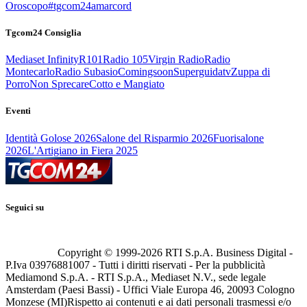
Oroscopo
#tgcom24amarcord
Tgcom24 Consiglia
Mediaset Infinity
R101
Radio 105
Virgin Radio
Radio
Montecarlo
Radio Subasio
Comingsoon
Superguidatv
Zuppa di
Porro
Non Sprecare
Cotto e Mangiato
Eventi
Identità Golose 2026
Salone del Risparmio 2026
Fuorisalone
2026
L'Artigiano in Fiera 2025
Seguici su
Copyright © 1999-
2026
RTI S.p.A. Business Digital -
P.Iva 03976881007 - Tutti i diritti riservati - Per la pubblicità
Mediamond S.p.A. - RTI S.p.A., Mediaset N.V., sede legale
Amsterdam (Paesi Bassi) - Uffici Viale Europa 46, 20093 Cologno
Monzese (MI)
Rispetto ai contenuti e ai dati personali trasmessi e/o