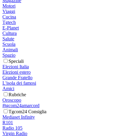
Magazine
Motori
Viaggi
Cucina
Tgtech
E-Planet
Cultura
Salute
Scuola
Animali
Spazio
Speciali
Elezioni Italia
Elezioni estero
Grande Fratello
L'isola dei famosi
Amici
Rubriche
Oroscopo
#tgcom24amarcord
Tgcom24 Consiglia
Mediaset Infinity
R101
Radio 105
Virgin Radio