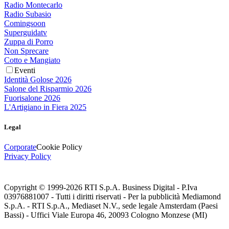
Radio Montecarlo
Radio Subasio
Comingsoon
Superguidatv
Zuppa di Porro
Non Sprecare
Cotto e Mangiato
Eventi
Identità Golose 2026
Salone del Risparmio 2026
Fuorisalone 2026
L'Artigiano in Fiera 2025
Legal
Corporate
Cookie Policy
Privacy Policy
Copyright © 1999-
2026
RTI S.p.A. Business Digital - P.Iva
03976881007 - Tutti i diritti riservati - Per la pubblicità Mediamond
S.p.A. - RTI S.p.A., Mediaset N.V., sede legale Amsterdam (Paesi
Bassi) - Uffici Viale Europa 46, 20093 Cologno Monzese (MI)