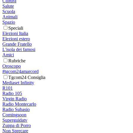
Cultura
Salute
Scuola
Animali
Spazio
Speciali
Elezioni Italia
Elezioni estero
Grande Fratello
L'isola dei famosi
Amici
Rubriche
Oroscopo
#tgcom24amarcord
Tgcom24 Consiglia
Mediaset Infinity
R101
Radio 105
Virgin Radio
Radio Montecarlo
Radio Subasio
Comingsoon
Superguidatv
Zuppa di Porro
Non Sprecare