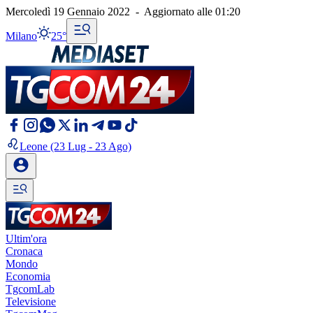
Mercoledì 19 Gennaio 2022
-
Aggiornato alle
01:20
Milano
25°
Leone
(23 Lug - 23 Ago)
Ultim'ora
Cronaca
Mondo
Economia
TgcomLab
Televisione