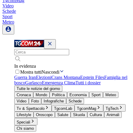
TgcomMag
Video
Schede
Sport
Meteo
In evidenza
Mostra tutti
Nascondi
Guerra Iran
Elezioni
Crans Montana
Epstein Files
Famiglia nel
bosco
Garlasco
Emergenza Clima
Tutti i dossier
Tutte le notizie del giorno
Cronaca
Mondo
Politica
Economia
Sport
Meteo
Video
Foto
Infografiche
Schede
Tv & Spettacolo
TgcomLab
TgcomMag
TgTech
Lifestyle
Oroscopo
Salute
Skuola
Cultura
Animali
Speciali
Chi siamo