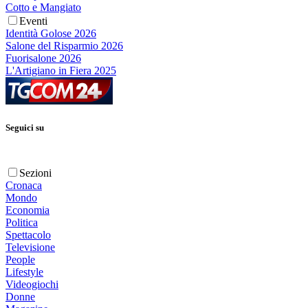
Cotto e Mangiato
Eventi
Identità Golose 2026
Salone del Risparmio 2026
Fuorisalone 2026
L'Artigiano in Fiera 2025
Seguici su
Sezioni
Cronaca
Mondo
Economia
Politica
Spettacolo
Televisione
People
Lifestyle
Videogiochi
Donne