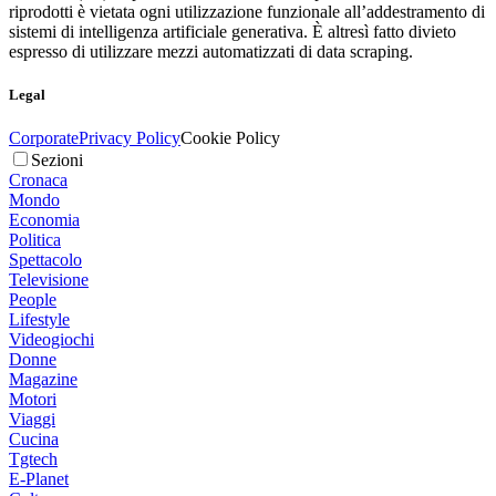
riprodotti è vietata ogni utilizzazione funzionale all’addestramento di
sistemi di intelligenza artificiale generativa. È altresì fatto divieto
espresso di utilizzare mezzi automatizzati di data scraping.
Legal
Corporate
Privacy Policy
Cookie Policy
Sezioni
Cronaca
Mondo
Economia
Politica
Spettacolo
Televisione
People
Lifestyle
Videogiochi
Donne
Magazine
Motori
Viaggi
Cucina
Tgtech
E-Planet