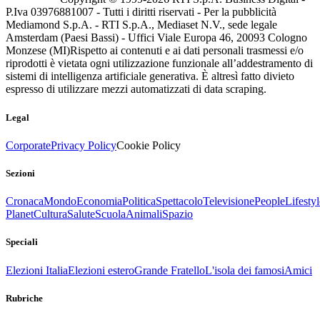
P.Iva 03976881007 - Tutti i diritti riservati - Per la pubblicità
Mediamond S.p.A. - RTI S.p.A., Mediaset N.V., sede legale
Amsterdam (Paesi Bassi) - Uffici Viale Europa 46, 20093 Cologno
Monzese (MI)
Rispetto ai contenuti e ai dati personali trasmessi e/o
riprodotti è vietata ogni utilizzazione funzionale all’addestramento di
sistemi di intelligenza artificiale generativa. È altresì fatto divieto
espresso di utilizzare mezzi automatizzati di data scraping.
Legal
Corporate
Privacy Policy
Cookie Policy
Sezioni
Cronaca
Mondo
Economia
Politica
Spettacolo
Televisione
People
Lifestyl
Planet
Cultura
Salute
Scuola
Animali
Spazio
Speciali
Elezioni Italia
Elezioni estero
Grande Fratello
L'isola dei famosi
Amici
Rubriche