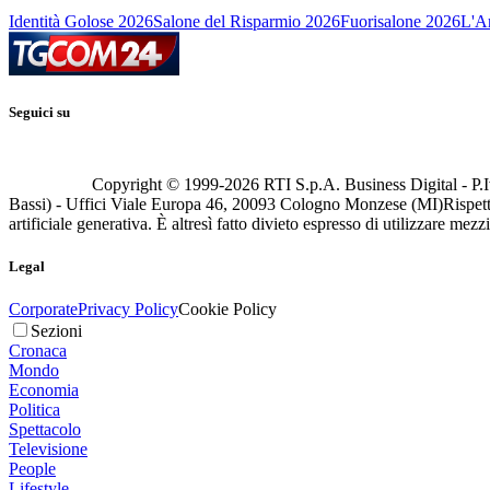
Identità Golose 2026
Salone del Risparmio 2026
Fuorisalone 2026
L'Ar
Seguici su
Copyright © 1999-
2026
RTI S.p.A. Business Digital - P.I
Bassi) - Uffici Viale Europa 46, 20093 Cologno Monzese (MI)
Rispett
artificiale generativa. È altresì fatto divieto espresso di utilizzare mez
Legal
Corporate
Privacy Policy
Cookie Policy
Sezioni
Cronaca
Mondo
Economia
Politica
Spettacolo
Televisione
People
Lifestyle