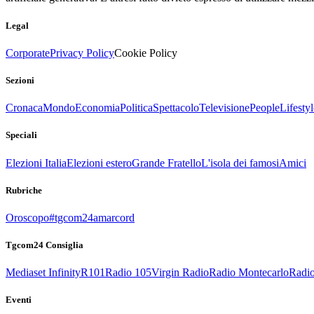
Legal
Corporate
Privacy Policy
Cookie Policy
Sezioni
Cronaca
Mondo
Economia
Politica
Spettacolo
Televisione
People
Lifestyl
Speciali
Elezioni Italia
Elezioni estero
Grande Fratello
L'isola dei famosi
Amici
Rubriche
Oroscopo
#tgcom24amarcord
Tgcom24 Consiglia
Mediaset Infinity
R101
Radio 105
Virgin Radio
Radio Montecarlo
Radio
Eventi