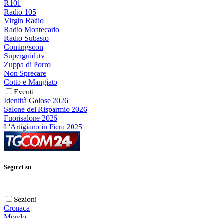
R101
Radio 105
Virgin Radio
Radio Montecarlo
Radio Subasio
Comingsoon
Superguidatv
Zuppa di Porro
Non Sprecare
Cotto e Mangiato
Eventi
Identità Golose 2026
Salone del Risparmio 2026
Fuorisalone 2026
L'Artigiano in Fiera 2025
Seguici su
Sezioni
Cronaca
Mondo