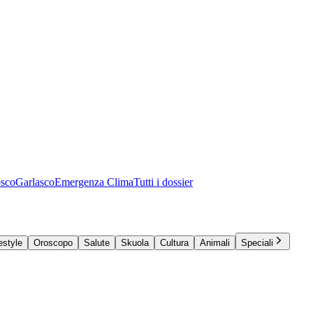
osco
Garlasco
Emergenza Clima
Tutti i dossier
estyle
Oroscopo
Salute
Skuola
Cultura
Animali
Speciali