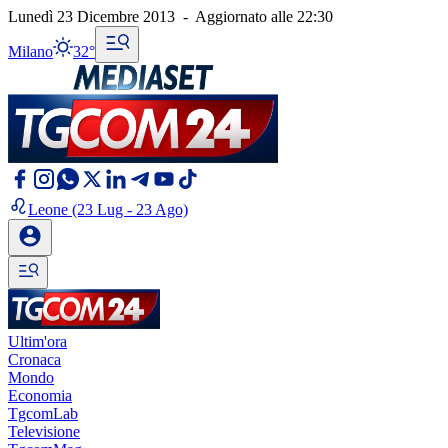
Lunedì 23 Dicembre 2013
-
Aggiornato alle
22:30
Milano
32°
Leone
(23 Lug - 23 Ago)
Ultim'ora
Cronaca
Mondo
Economia
TgcomLab
Televisione