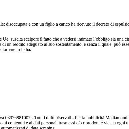
bile: disoccupata e con un figlio a carico ha ricevuto il decreto di espul
 Ue, suscita scalpore il fatto che a vedersi intimato l’obbligo sia una ci
di un reddito adeguato al suo sostentamento, e senza il quale, può esse
 tornare in Italia.
va 03976881007 - Tutti i diritti riservati - Per la pubblicità Mediamon
o ai contenuti e ai dati personali trasmessi e/o riprodotti è vietata ogni 
zi automatizzati di data scraping.