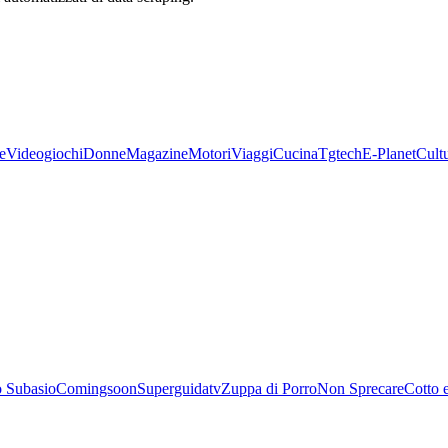
e
Videogiochi
Donne
Magazine
Motori
Viaggi
Cucina
Tgtech
E-Planet
Cult
 Subasio
Comingsoon
Superguidatv
Zuppa di Porro
Non Sprecare
Cotto 