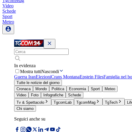
TgcomMag
Video
Schede
Sport
Meteo
In evidenza
Mostra tutti
Nascondi
Guerra Iran
Elezioni
Crans Montana
Epstein Files
Famiglia nel b
Tutte le notizie del giorno
Cronaca
Mondo
Politica
Economia
Sport
Meteo
Video
Foto
Infografiche
Schede
Tv & Spettacolo
TgcomLab
TgcomMag
TgTech
Lif
Chi siamo
Seguici anche su