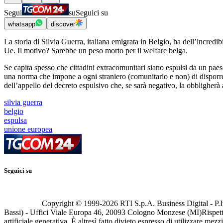
Segui
su
Seguici su
whatsapp
discover
La storia di Silvia Guerra, italiana emigrata in Belgio, ha dell’incredi
Ue. Il motivo? Sarebbe un peso morto per il welfare belga.
Se capita spesso che cittadini extracomunitari siano espulsi da un paese
una norma che impone a ogni straniero (comunitario e non) di disporre 
dell’appello del decreto espulsivo che, se sarà negativo, la obbligherà a
silvia guerra
belgio
espulsa
unione europea
Seguici su
Copyright © 1999-
2026
RTI S.p.A. Business Digital - P.I
Bassi) - Uffici Viale Europa 46, 20093 Cologno Monzese (MI)
Rispett
artificiale generativa. È altresì fatto divieto espresso di utilizzare mez