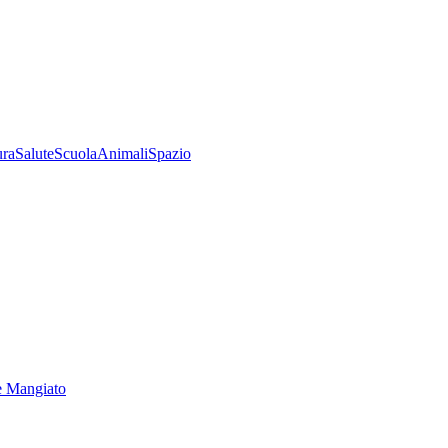
ura
Salute
Scuola
Animali
Spazio
e Mangiato