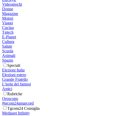
Videogiochi
Donne
Magazine
Motori
Viaggi
Cucina
Tgtech
E-Planet
Cultura
Salute
Scuola
Animali
Spazio
Speciali
Elezioni Italia
Elezioni estero
Grande Fratello
L'isola dei famosi
Amici
Rubriche
Oroscopo
#tgcom24amarcord
Tgcom24 Consiglia
Mediaset Infinity