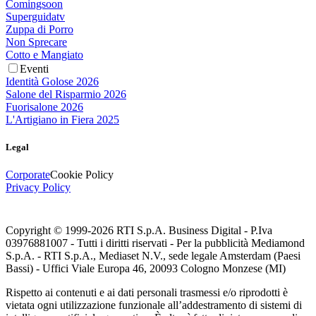
Comingsoon
Superguidatv
Zuppa di Porro
Non Sprecare
Cotto e Mangiato
Eventi
Identità Golose 2026
Salone del Risparmio 2026
Fuorisalone 2026
L'Artigiano in Fiera 2025
Legal
Corporate
Cookie Policy
Privacy Policy
Copyright © 1999-
2026
RTI S.p.A. Business Digital - P.Iva
03976881007 - Tutti i diritti riservati - Per la pubblicità Mediamond
S.p.A. - RTI S.p.A., Mediaset N.V., sede legale Amsterdam (Paesi
Bassi) - Uffici Viale Europa 46, 20093 Cologno Monzese (MI)
Rispetto ai contenuti e ai dati personali trasmessi e/o riprodotti è
vietata ogni utilizzazione funzionale all’addestramento di sistemi di