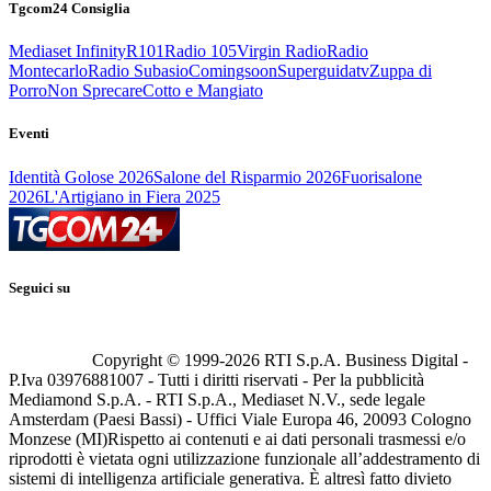
Tgcom24 Consiglia
Mediaset Infinity
R101
Radio 105
Virgin Radio
Radio
Montecarlo
Radio Subasio
Comingsoon
Superguidatv
Zuppa di
Porro
Non Sprecare
Cotto e Mangiato
Eventi
Identità Golose 2026
Salone del Risparmio 2026
Fuorisalone
2026
L'Artigiano in Fiera 2025
Seguici su
Copyright © 1999-
2026
RTI S.p.A. Business Digital -
P.Iva 03976881007 - Tutti i diritti riservati - Per la pubblicità
Mediamond S.p.A. - RTI S.p.A., Mediaset N.V., sede legale
Amsterdam (Paesi Bassi) - Uffici Viale Europa 46, 20093 Cologno
Monzese (MI)
Rispetto ai contenuti e ai dati personali trasmessi e/o
riprodotti è vietata ogni utilizzazione funzionale all’addestramento di
sistemi di intelligenza artificiale generativa. È altresì fatto divieto