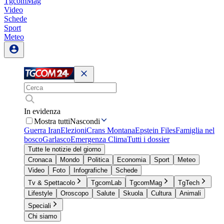
TgcomMag
Video
Schede
Sport
Meteo
In evidenza
Mostra tutti
Nascondi
Guerra Iran
Elezioni
Crans Montana
Epstein Files
Famiglia nel
bosco
Garlasco
Emergenza Clima
Tutti i dossier
Tutte le notizie del giorno
Cronaca
Mondo
Politica
Economia
Sport
Meteo
Video
Foto
Infografiche
Schede
Tv & Spettacolo
TgcomLab
TgcomMag
TgTech
Lifestyle
Oroscopo
Salute
Skuola
Cultura
Animali
Speciali
Chi siamo