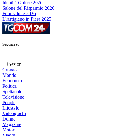
Identità Golose 2026
Salone del Risparmio 2026
Fuorisalone 2026
L'Artigiano in Fiera 2025
Seguici su
Sezioni
Cronaca
Mondo
Economia
Politica
Spettacolo
Televisione
People
Lifestyle
Videogiochi
Donne
Magazine
Motori
Viaggi