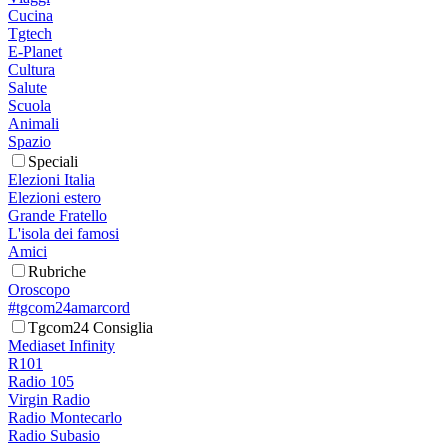
Cucina
Tgtech
E-Planet
Cultura
Salute
Scuola
Animali
Spazio
Speciali
Elezioni Italia
Elezioni estero
Grande Fratello
L'isola dei famosi
Amici
Rubriche
Oroscopo
#tgcom24amarcord
Tgcom24 Consiglia
Mediaset Infinity
R101
Radio 105
Virgin Radio
Radio Montecarlo
Radio Subasio