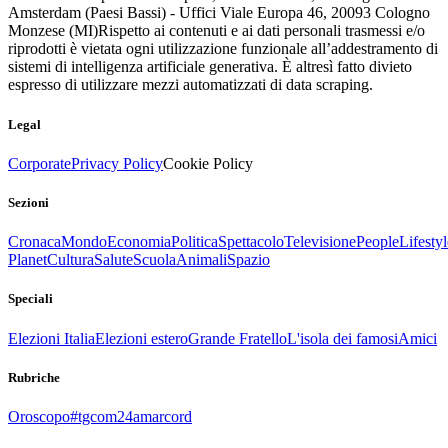
Amsterdam (Paesi Bassi) - Uffici Viale Europa 46, 20093 Cologno
Monzese (MI)
Rispetto ai contenuti e ai dati personali trasmessi e/o
riprodotti è vietata ogni utilizzazione funzionale all’addestramento di
sistemi di intelligenza artificiale generativa. È altresì fatto divieto
espresso di utilizzare mezzi automatizzati di data scraping.
Legal
Corporate
Privacy Policy
Cookie Policy
Sezioni
Cronaca
Mondo
Economia
Politica
Spettacolo
Televisione
People
Lifestyl
Planet
Cultura
Salute
Scuola
Animali
Spazio
Speciali
Elezioni Italia
Elezioni estero
Grande Fratello
L'isola dei famosi
Amici
Rubriche
Oroscopo
#tgcom24amarcord