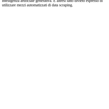
intelligenza artificiale generativa. È altresì fatto divieto espresso di
utilizzare mezzi automatizzati di data scraping.