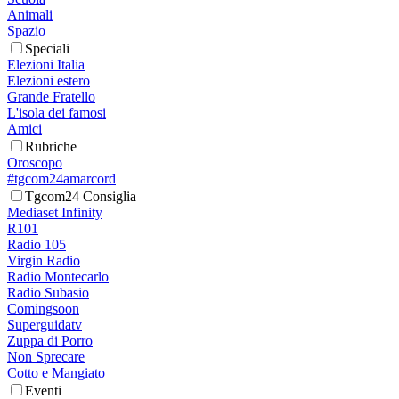
Animali
Spazio
Speciali
Elezioni Italia
Elezioni estero
Grande Fratello
L'isola dei famosi
Amici
Rubriche
Oroscopo
#tgcom24amarcord
Tgcom24 Consiglia
Mediaset Infinity
R101
Radio 105
Virgin Radio
Radio Montecarlo
Radio Subasio
Comingsoon
Superguidatv
Zuppa di Porro
Non Sprecare
Cotto e Mangiato
Eventi