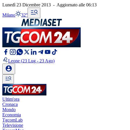
Lunedì 23 Dicembre 2013
-
Aggiornato alle
06:13
Milano
32°
Leone
(23 Lug - 23 Ago)
Ultim'ora
Cronaca
Mondo
Economia
TgcomLab
Televisione