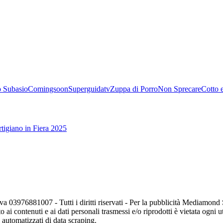
 Subasio
Comingsoon
Superguidatv
Zuppa di Porro
Non Sprecare
Cotto 
tigiano in Fiera 2025
va 03976881007 - Tutti i diritti riservati - Per la pubblicità Mediamon
o ai contenuti e ai dati personali trasmessi e/o riprodotti è vietata ogni 
zi automatizzati di data scraping.