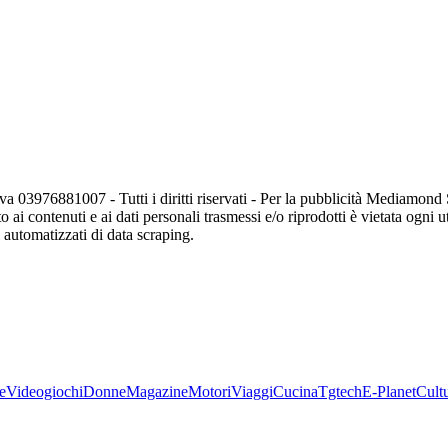
va 03976881007 - Tutti i diritti riservati - Per la pubblicità Mediamon
o ai contenuti e ai dati personali trasmessi e/o riprodotti è vietata ogni 
zi automatizzati di data scraping.
e
Videogiochi
Donne
Magazine
Motori
Viaggi
Cucina
Tgtech
E-Planet
Cult