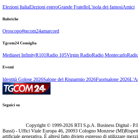
Elezioni Italia
Elezioni estero
Grande Fratello
L'isola dei famosi
Amici
Rubriche
Oroscopo
#tgcom24amarcord
Tgcom24 Consiglia
Mediaset Infinity
R101
Radio 105
Virgin Radio
Radio Montecarlo
Radio
Eventi
Identità Golose 2026
Salone del Risparmio 2026
Fuorisalone 2026
L'Ar
Seguici su
Copyright © 1999-
2026
RTI S.p.A. Business Digital - P.I
Bassi) - Uffici Viale Europa 46, 20093 Cologno Monzese (MI)
Rispett
artificiale generativa. È altresì fatto divieto espresso di utilizzare mez