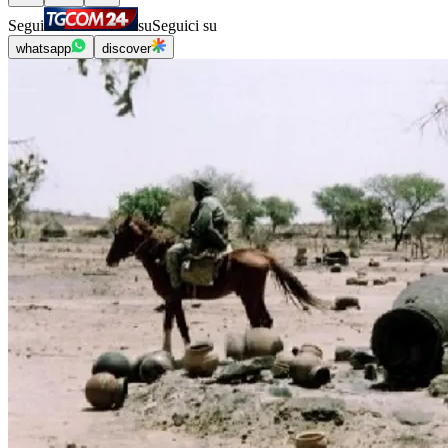
Segui
su
Seguici su
whatsapp
discover