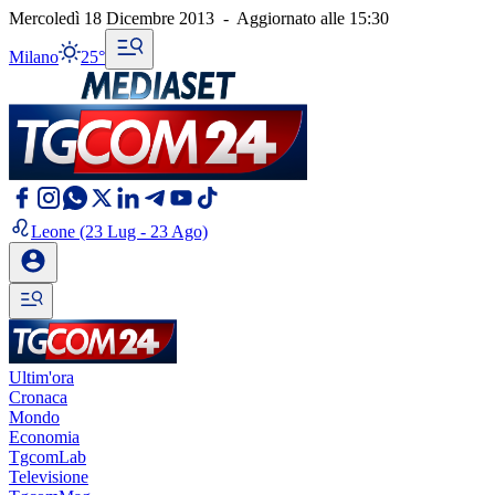
Mercoledì 18 Dicembre 2013
-
Aggiornato alle
15:30
Milano
25°
Leone
(23 Lug - 23 Ago)
Ultim'ora
Cronaca
Mondo
Economia
TgcomLab
Televisione