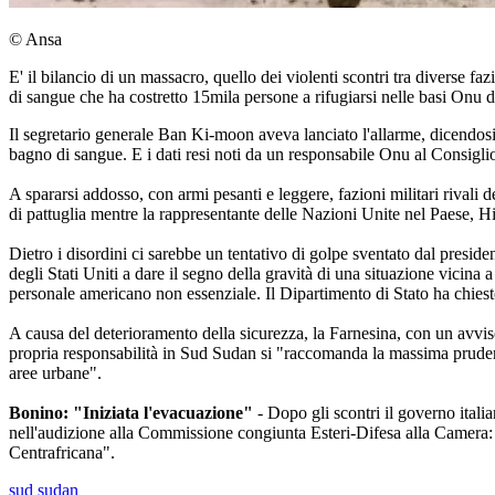
© Ansa
E' il bilancio di un massacro, quello dei violenti scontri tra diverse f
di sangue che ha costretto 15mila persone a rifugiarsi nelle basi Onu de
Il segretario generale Ban Ki-moon aveva lanciato l'allarme, dicendosi
bagno di sangue. E i dati resi noti da un responsabile Onu al Consiglio
A spararsi addosso, con armi pesanti e leggere, fazioni militari rivali
di pattuglia mentre la rappresentante delle Nazioni Unite nel Paese, Hil
Dietro i disordini ci sarebbe un tentativo di golpe sventato dal presiden
degli Stati Uniti a dare il segno della gravità di una situazione vicina
personale americano non essenziale. Il Dipartimento di Stato ha chiesto a
A causa del deterioramento della sicurezza, la Farnesina, con un avviso 
propria responsabilità in Sud Sudan si "raccomanda la massima prudenza 
aree urbane".
Bonino: "Iniziata l'evacuazione"
- Dopo gli scontri il governo ital
nell'audizione alla Commissione congiunta Esteri-Difesa alla Camera: "
Centrafricana".
sud sudan