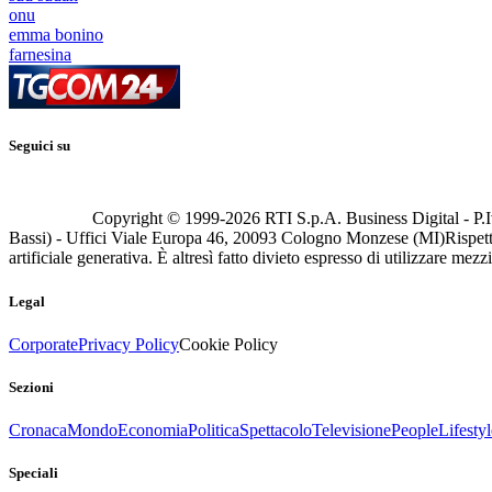
onu
emma bonino
farnesina
Seguici su
Copyright © 1999-
2026
RTI S.p.A. Business Digital - P.I
Bassi) - Uffici Viale Europa 46, 20093 Cologno Monzese (MI)
Rispett
artificiale generativa. È altresì fatto divieto espresso di utilizzare mez
Legal
Corporate
Privacy Policy
Cookie Policy
Sezioni
Cronaca
Mondo
Economia
Politica
Spettacolo
Televisione
People
Lifestyl
Speciali