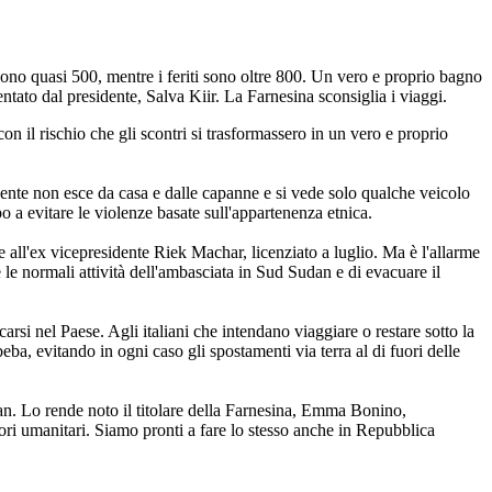
, sono quasi 500, mentre i feriti sono oltre 800. Un vero e proprio bagno
entato dal presidente, Salva Kiir. La Farnesina sconsiglia i viaggi.
 il rischio che gli scontri si trasformassero in un vero e proprio
 gente non esce da casa e dalle capanne e si vede solo qualche veicolo
po a evitare le violenze basate sull'appartenenza etnica.
re all'ex vicepresidente Riek Machar, licenziato a luglio. Ma è l'allarme
e le normali attività dell'ambasciata in Sud Sudan e di evacuare il
arsi nel Paese. Agli italiani che intendano viaggiare o restare sotto la
a, evitando in ogni caso gli spostamenti via terra al di fuori delle
dan. Lo rende noto il titolare della Farnesina, Emma Bonino,
ori umanitari. Siamo pronti a fare lo stesso anche in Repubblica