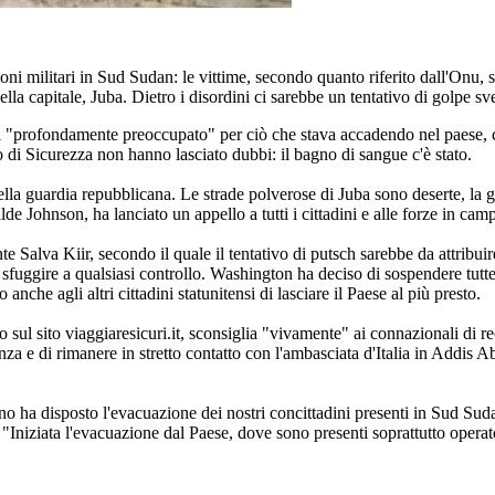
azioni militari in Sud Sudan: le vittime, secondo quanto riferito dall'Onu
lla capitale, Juba. Dietro i disordini ci sarebbe un tentativo di golpe sv
 "profondamente preoccupato" per ciò che stava accadendo nel paese, con
 di Sicurezza non hanno lasciato dubbi: il bagno di sangue c'è stato.
 della guardia repubblicana. Le strade polverose di Juba sono deserte, la
de Johnson, ha lanciato un appello a tutti i cittadini e alle forze in cam
te Salva Kiir, secondo il quale il tentativo di putsch sarebbe da attribui
 a sfuggire a qualsiasi controllo. Washington ha deciso di sospendere tutt
nche agli altri cittadini statunitensi di lasciare il Paese al più presto.
sul sito viaggiaresicuri.it, sconsiglia "vivamente" ai connazionali di rec
e di rimanere in stretto contatto con l'ambasciata d'Italia in Addis Abeb
iano ha disposto l'evacuazione dei nostri concittadini presenti in Sud Su
Iniziata l'evacuazione dal Paese, dove sono presenti soprattutto operat