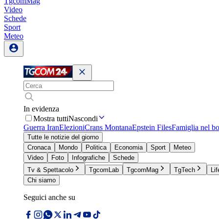
TgcomMag
Video
Schede
Sport
Meteo
In evidenza
Mostra tutti
Nascondi
Guerra Iran
Elezioni
Crans Montana
Epstein Files
Famiglia nel b
Tutte le notizie del giorno
Cronaca
Mondo
Politica
Economia
Sport
Meteo
Video
Foto
Infografiche
Schede
Tv & Spettacolo
TgcomLab
TgcomMag
TgTech
Lif
Chi siamo
Seguici anche su