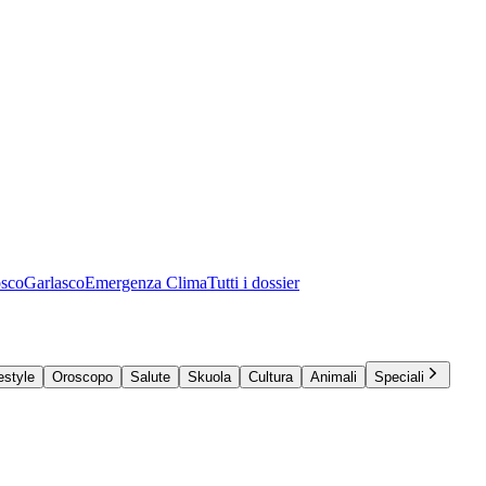
osco
Garlasco
Emergenza Clima
Tutti i dossier
estyle
Oroscopo
Salute
Skuola
Cultura
Animali
Speciali