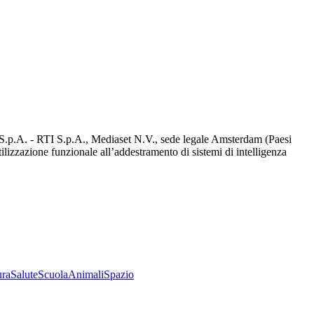
d S.p.A. - RTI S.p.A., Mediaset N.V., sede legale Amsterdam (Paesi
utilizzazione funzionale all’addestramento di sistemi di intelligenza
ura
Salute
Scuola
Animali
Spazio