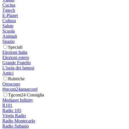
Cucina
Tgtech
E-Planet
Cultura
Salute
Scuola
Animali
Spazio
Speciali
Elezioni Italia
Elezioni estero
Grande Fratello
L'isola dei famosi
Amici
Rubriche
Oroscopo
#tgcom24amarcord
Tgcom24 Consiglia
Mediaset Infinity
R101
Radio 105
Virgin Radio
Radio Montecarlo
Radio Subasio