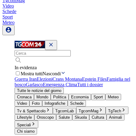
TgcomMag
Video
Schede
Sport
Meteo
In evidenza
Mostra tutti
Nascondi
Guerra Iran
Elezioni
Crans Montana
Epstein Files
Famiglia nel
bosco
Garlasco
Emergenza Clima
Tutti i dossier
Tutte le notizie del giorno
Cronaca
Mondo
Politica
Economia
Sport
Meteo
Video
Foto
Infografiche
Schede
Tv & Spettacolo
TgcomLab
TgcomMag
TgTech
Lifestyle
Oroscopo
Salute
Skuola
Cultura
Animali
Speciali
Chi siamo