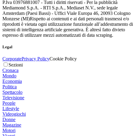
P.Iva 03976881007 - Tutti i diritti riservati - Per la pubblicità
Mediamond S.p.A. - RTI S.p.A., Mediaset N.V., sede legale
Amsterdam (Paesi Bassi) - Uffici Viale Europa 46, 20093 Cologno
Monzese (MI)
Rispetto ai contenuti e ai dati personali trasmessi e/o
riprodotti è vietata ogni utilizzazione funzionale all’addestramento di
sistemi di intelligenza artificiale generativa. È altresì fatto divieto
espresso di utilizzare mezzi automatizzati di data scraping.
Legal
Corporate
Privacy Policy
Cookie Policy
Sezioni
Cronaca
Mondo
Economia
Politica
Spettacolo
Televisione
People
Lifestyle
Videogiochi
Donne
Magazine
Motori
Viaggi