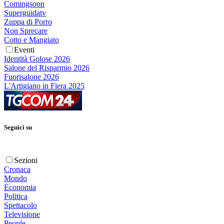
Comingsoon
Superguidatv
Zuppa di Porro
Non Sprecare
Cotto e Mangiato
Eventi
Identità Golose 2026
Salone del Risparmio 2026
Fuorisalone 2026
L'Artigiano in Fiera 2025
Seguici su
Sezioni
Cronaca
Mondo
Economia
Politica
Spettacolo
Televisione
People