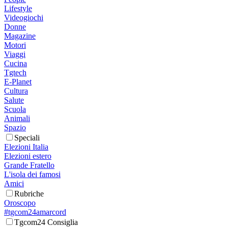
Lifestyle
Videogiochi
Donne
Magazine
Motori
Viaggi
Cucina
Tgtech
E-Planet
Cultura
Salute
Scuola
Animali
Spazio
Speciali
Elezioni Italia
Elezioni estero
Grande Fratello
L'isola dei famosi
Amici
Rubriche
Oroscopo
#tgcom24amarcord
Tgcom24 Consiglia