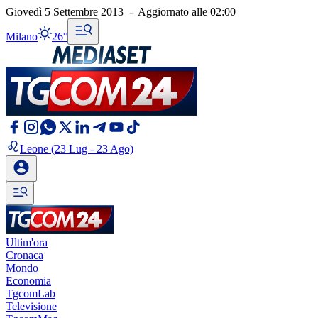
Giovedì 5 Settembre 2013
-
Aggiornato alle
02:00
Milano
26°
Leone
(23 Lug - 23 Ago)
Ultim'ora
Cronaca
Mondo
Economia
TgcomLab
Televisione