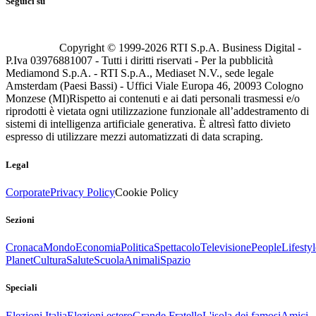
Seguici su
Copyright © 1999-
2026
RTI S.p.A. Business Digital -
P.Iva 03976881007 - Tutti i diritti riservati - Per la pubblicità
Mediamond S.p.A. - RTI S.p.A., Mediaset N.V., sede legale
Amsterdam (Paesi Bassi) - Uffici Viale Europa 46, 20093 Cologno
Monzese (MI)
Rispetto ai contenuti e ai dati personali trasmessi e/o
riprodotti è vietata ogni utilizzazione funzionale all’addestramento di
sistemi di intelligenza artificiale generativa. È altresì fatto divieto
espresso di utilizzare mezzi automatizzati di data scraping.
Legal
Corporate
Privacy Policy
Cookie Policy
Sezioni
Cronaca
Mondo
Economia
Politica
Spettacolo
Televisione
People
Lifestyl
Planet
Cultura
Salute
Scuola
Animali
Spazio
Speciali
Elezioni Italia
Elezioni estero
Grande Fratello
L'isola dei famosi
Amici