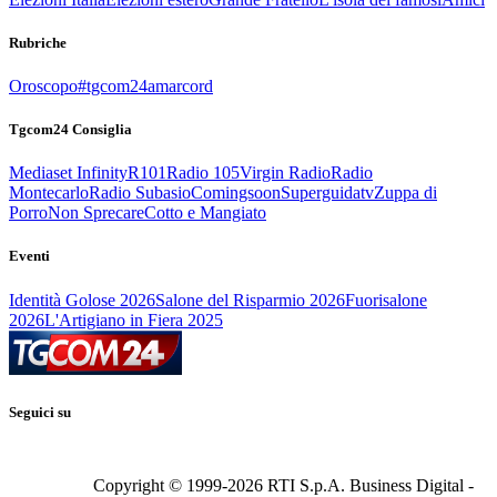
Rubriche
Oroscopo
#tgcom24amarcord
Tgcom24 Consiglia
Mediaset Infinity
R101
Radio 105
Virgin Radio
Radio
Montecarlo
Radio Subasio
Comingsoon
Superguidatv
Zuppa di
Porro
Non Sprecare
Cotto e Mangiato
Eventi
Identità Golose 2026
Salone del Risparmio 2026
Fuorisalone
2026
L'Artigiano in Fiera 2025
Seguici su
Copyright © 1999-
2026
RTI S.p.A. Business Digital -