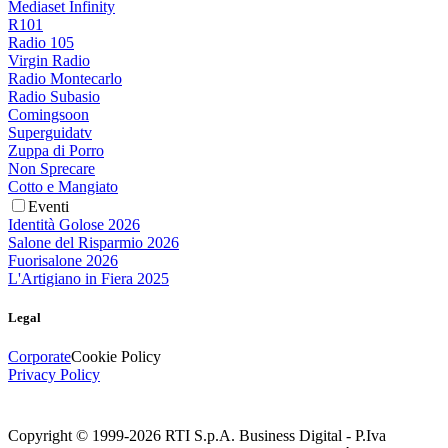
Mediaset Infinity
R101
Radio 105
Virgin Radio
Radio Montecarlo
Radio Subasio
Comingsoon
Superguidatv
Zuppa di Porro
Non Sprecare
Cotto e Mangiato
Eventi
Identità Golose 2026
Salone del Risparmio 2026
Fuorisalone 2026
L'Artigiano in Fiera 2025
Legal
Corporate
Cookie Policy
Privacy Policy
Copyright © 1999-
2026
RTI S.p.A. Business Digital - P.Iva