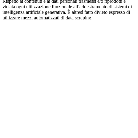
Rispetto ai contenuti e ai dati personali trasmessi e/o riprodotti è
vietata ogni utilizzazione funzionale all’addestramento di sistemi di
intelligenza artificiale generativa. È altresì fatto divieto espresso di
utilizzare mezzi automatizzati di data scraping.