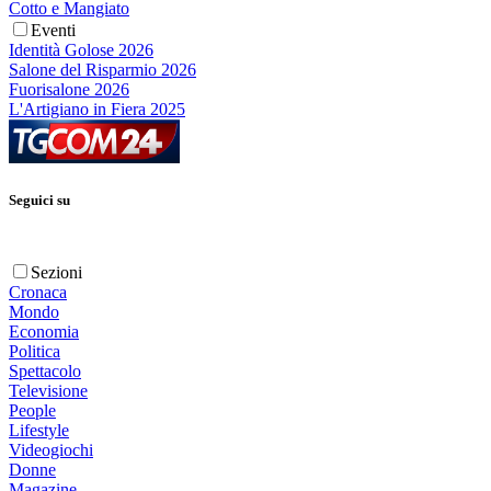
Cotto e Mangiato
Eventi
Identità Golose 2026
Salone del Risparmio 2026
Fuorisalone 2026
L'Artigiano in Fiera 2025
Seguici su
Sezioni
Cronaca
Mondo
Economia
Politica
Spettacolo
Televisione
People
Lifestyle
Videogiochi
Donne
Magazine