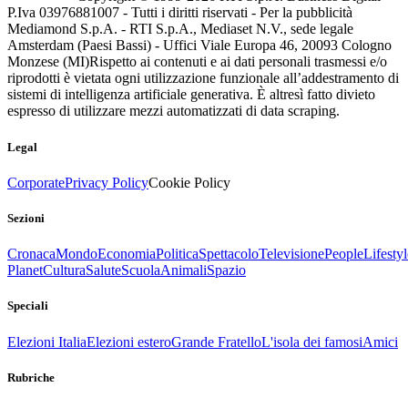
P.Iva 03976881007 - Tutti i diritti riservati - Per la pubblicità
Mediamond S.p.A. - RTI S.p.A., Mediaset N.V., sede legale
Amsterdam (Paesi Bassi) - Uffici Viale Europa 46, 20093 Cologno
Monzese (MI)
Rispetto ai contenuti e ai dati personali trasmessi e/o
riprodotti è vietata ogni utilizzazione funzionale all’addestramento di
sistemi di intelligenza artificiale generativa. È altresì fatto divieto
espresso di utilizzare mezzi automatizzati di data scraping.
Legal
Corporate
Privacy Policy
Cookie Policy
Sezioni
Cronaca
Mondo
Economia
Politica
Spettacolo
Televisione
People
Lifestyl
Planet
Cultura
Salute
Scuola
Animali
Spazio
Speciali
Elezioni Italia
Elezioni estero
Grande Fratello
L'isola dei famosi
Amici
Rubriche