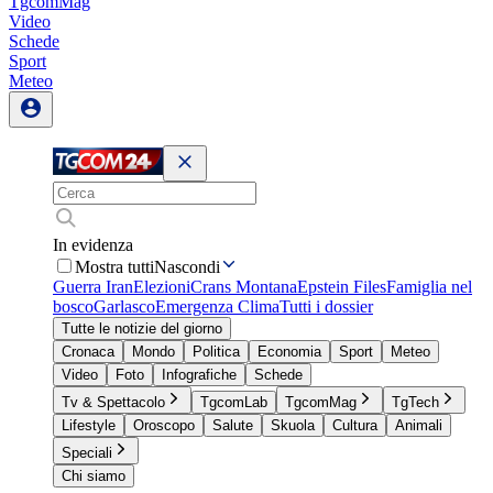
TgcomMag
Video
Schede
Sport
Meteo
In evidenza
Mostra tutti
Nascondi
Guerra Iran
Elezioni
Crans Montana
Epstein Files
Famiglia nel
bosco
Garlasco
Emergenza Clima
Tutti i dossier
Tutte le notizie del giorno
Cronaca
Mondo
Politica
Economia
Sport
Meteo
Video
Foto
Infografiche
Schede
Tv & Spettacolo
TgcomLab
TgcomMag
TgTech
Lifestyle
Oroscopo
Salute
Skuola
Cultura
Animali
Speciali
Chi siamo