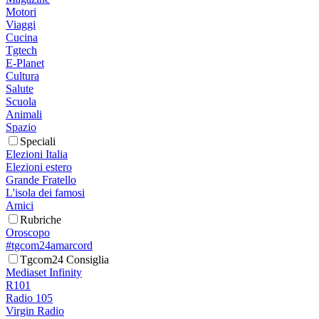
Motori
Viaggi
Cucina
Tgtech
E-Planet
Cultura
Salute
Scuola
Animali
Spazio
Speciali
Elezioni Italia
Elezioni estero
Grande Fratello
L'isola dei famosi
Amici
Rubriche
Oroscopo
#tgcom24amarcord
Tgcom24 Consiglia
Mediaset Infinity
R101
Radio 105
Virgin Radio