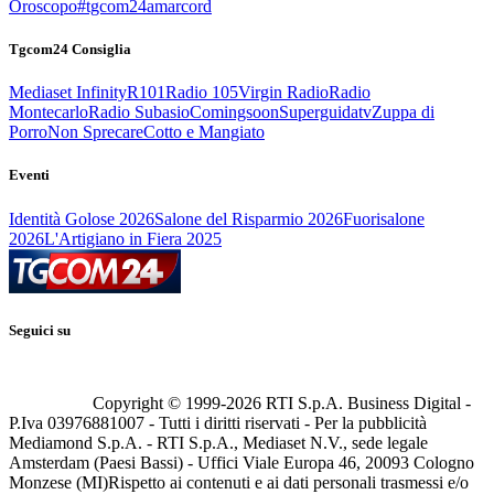
Oroscopo
#tgcom24amarcord
Tgcom24 Consiglia
Mediaset Infinity
R101
Radio 105
Virgin Radio
Radio
Montecarlo
Radio Subasio
Comingsoon
Superguidatv
Zuppa di
Porro
Non Sprecare
Cotto e Mangiato
Eventi
Identità Golose 2026
Salone del Risparmio 2026
Fuorisalone
2026
L'Artigiano in Fiera 2025
Seguici su
Copyright © 1999-
2026
RTI S.p.A. Business Digital -
P.Iva 03976881007 - Tutti i diritti riservati - Per la pubblicità
Mediamond S.p.A. - RTI S.p.A., Mediaset N.V., sede legale
Amsterdam (Paesi Bassi) - Uffici Viale Europa 46, 20093 Cologno
Monzese (MI)
Rispetto ai contenuti e ai dati personali trasmessi e/o