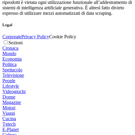
riprodotti è vietata ogni utilizzazione funzionale all’addestramento di
sistemi di intelligenza artificiale generativa. È altresì fatto divieto
espresso di utilizzare mezzi automatizzati di data scraping.
Legal
Corporate
Privacy Policy
Cookie Policy
Sezioni
Cronaca
Mondo
Economia
Politica
Spettacolo
Televisione
People
Lifestyle
Videogiochi
Donne
Magazine
Motori
Viaggi
Cucina
Tgtech
E-Planet
Cultura