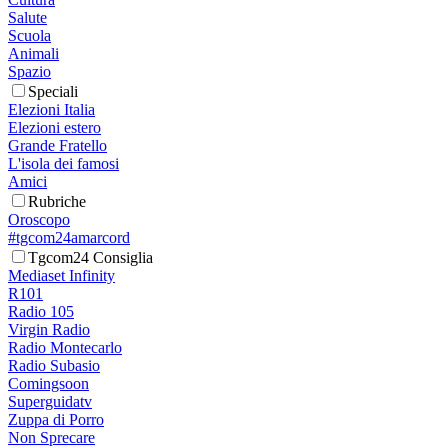
Salute
Scuola
Animali
Spazio
Speciali
Elezioni Italia
Elezioni estero
Grande Fratello
L'isola dei famosi
Amici
Rubriche
Oroscopo
#tgcom24amarcord
Tgcom24 Consiglia
Mediaset Infinity
R101
Radio 105
Virgin Radio
Radio Montecarlo
Radio Subasio
Comingsoon
Superguidatv
Zuppa di Porro
Non Sprecare