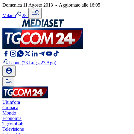
Domenica 11 Agosto 2013
-
Aggiornato alle
16:05
Milano
28°
Leone
(23 Lug - 23 Ago)
Ultim'ora
Cronaca
Mondo
Economia
TgcomLab
Televisione