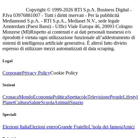
Copyright © 1999-
2026
RTI S.p.A. Business Digital -
P.Iva 03976881007 - Tutti i diritti riservati - Per la pubblicità
Mediamond S.p.A. - RTI S.p.A., Mediaset N.V., sede legale
Amsterdam (Paesi Bassi) - Uffici Viale Europa 46, 20093 Cologno
Monzese (MI)
Rispetto ai contenuti e ai dati personali trasmessi e/o
riprodotti è vietata ogni utilizzazione funzionale all’addestramento di
sistemi di intelligenza artificiale generativa. È altresì fatto divieto
espresso di utilizzare mezzi automatizzati di data scraping.
Legal
Corporate
Privacy Policy
Cookie Policy
Sezioni
Cronaca
Mondo
Economia
Politica
Spettacolo
Televisione
People
Lifestyl
Planet
Cultura
Salute
Scuola
Animali
Spazio
Speciali
Elezioni Italia
Elezioni estero
Grande Fratello
L'isola dei famosi
Amici