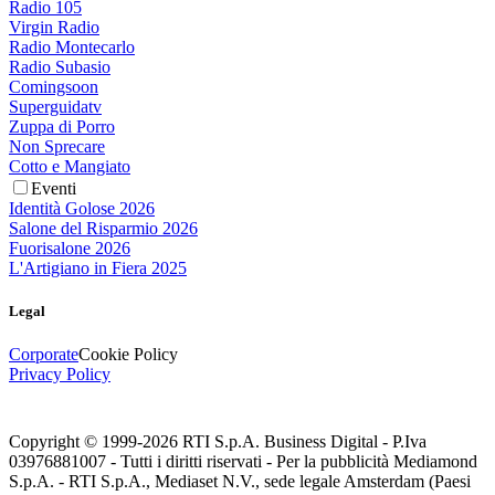
Radio 105
Virgin Radio
Radio Montecarlo
Radio Subasio
Comingsoon
Superguidatv
Zuppa di Porro
Non Sprecare
Cotto e Mangiato
Eventi
Identità Golose 2026
Salone del Risparmio 2026
Fuorisalone 2026
L'Artigiano in Fiera 2025
Legal
Corporate
Cookie Policy
Privacy Policy
Copyright © 1999-
2026
RTI S.p.A. Business Digital - P.Iva
03976881007 - Tutti i diritti riservati - Per la pubblicità Mediamond
S.p.A. - RTI S.p.A., Mediaset N.V., sede legale Amsterdam (Paesi