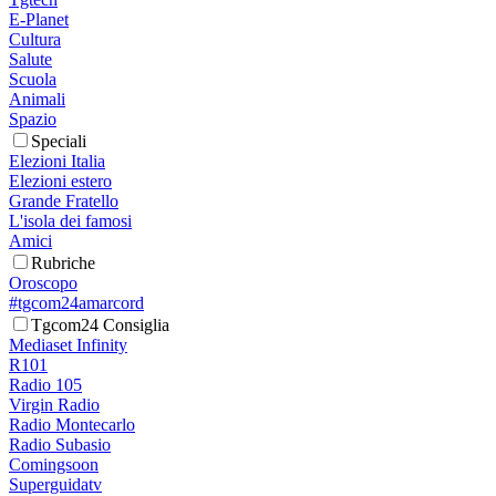
E-Planet
Cultura
Salute
Scuola
Animali
Spazio
Speciali
Elezioni Italia
Elezioni estero
Grande Fratello
L'isola dei famosi
Amici
Rubriche
Oroscopo
#tgcom24amarcord
Tgcom24 Consiglia
Mediaset Infinity
R101
Radio 105
Virgin Radio
Radio Montecarlo
Radio Subasio
Comingsoon
Superguidatv