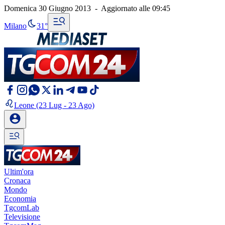
Domenica 30 Giugno 2013
-
Aggiornato alle
09:45
Milano
31°
Leone
(23 Lug - 23 Ago)
Ultim'ora
Cronaca
Mondo
Economia
TgcomLab
Televisione