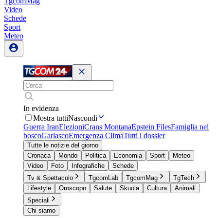
TgcomMag
Video
Schede
Sport
Meteo
In evidenza
Mostra tutti
Nascondi
Guerra Iran
Elezioni
Crans Montana
Epstein Files
Famiglia nel
bosco
Garlasco
Emergenza Clima
Tutti i dossier
Tutte le notizie del giorno
Cronaca
Mondo
Politica
Economia
Sport
Meteo
Video
Foto
Infografiche
Schede
Tv & Spettacolo
TgcomLab
TgcomMag
TgTech
Lifestyle
Oroscopo
Salute
Skuola
Cultura
Animali
Speciali
Chi siamo