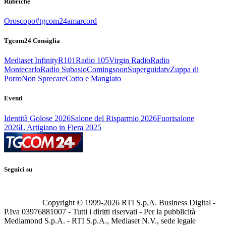
Rubriche
Oroscopo
#tgcom24amarcord
Tgcom24 Consiglia
Mediaset Infinity
R101
Radio 105
Virgin Radio
Radio
Montecarlo
Radio Subasio
Comingsoon
Superguidatv
Zuppa di
Porro
Non Sprecare
Cotto e Mangiato
Eventi
Identità Golose 2026
Salone del Risparmio 2026
Fuorisalone
2026
L'Artigiano in Fiera 2025
Seguici su
Copyright © 1999-
2026
RTI S.p.A. Business Digital -
P.Iva 03976881007 - Tutti i diritti riservati - Per la pubblicità
Mediamond S.p.A. - RTI S.p.A., Mediaset N.V., sede legale