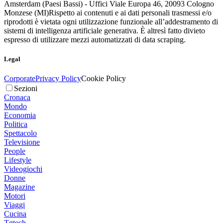
Amsterdam (Paesi Bassi) - Uffici Viale Europa 46, 20093 Cologno
Monzese (MI)
Rispetto ai contenuti e ai dati personali trasmessi e/o
riprodotti è vietata ogni utilizzazione funzionale all’addestramento di
sistemi di intelligenza artificiale generativa. È altresì fatto divieto
espresso di utilizzare mezzi automatizzati di data scraping.
Legal
Corporate
Privacy Policy
Cookie Policy
Sezioni
Cronaca
Mondo
Economia
Politica
Spettacolo
Televisione
People
Lifestyle
Videogiochi
Donne
Magazine
Motori
Viaggi
Cucina
Tgtech