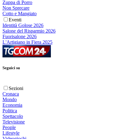
Zuppa di Porro
Non Sprecare
Cotto e Mangiato
Eventi
Identità Golose 2026
Salone del Risparmio 2026
Fuorisalone 2026
L'Artigiano in Fiera 2025
Seguici su
Sezioni
Cronaca
Mondo
Economia
Politica
Spettacolo
Televisione
People
Lifestyle
Videogiochi