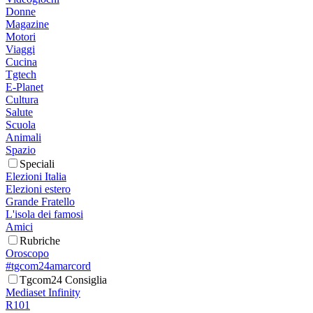
Donne
Magazine
Motori
Viaggi
Cucina
Tgtech
E-Planet
Cultura
Salute
Scuola
Animali
Spazio
Speciali
Elezioni Italia
Elezioni estero
Grande Fratello
L'isola dei famosi
Amici
Rubriche
Oroscopo
#tgcom24amarcord
Tgcom24 Consiglia
Mediaset Infinity
R101