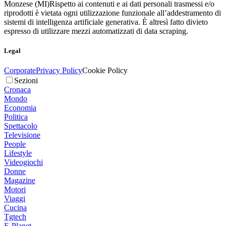
Monzese (MI)
Rispetto ai contenuti e ai dati personali trasmessi e/o
riprodotti è vietata ogni utilizzazione funzionale all’addestramento di
sistemi di intelligenza artificiale generativa. È altresì fatto divieto
espresso di utilizzare mezzi automatizzati di data scraping.
Legal
Corporate
Privacy Policy
Cookie Policy
Sezioni
Cronaca
Mondo
Economia
Politica
Spettacolo
Televisione
People
Lifestyle
Videogiochi
Donne
Magazine
Motori
Viaggi
Cucina
Tgtech
E-Planet