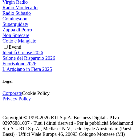
Virgin Radio
Radio Montecarlo
Radio Subasio
Comingsoon
Superguidatv
Zuppa di Porro
Non Sprecare
Cotto e Mangiato
Eventi
Identità Golose 2026
Salone del Risparmio 2026
Fuorisalone 2026
L'Artigiano in Fiera 2025
Legal
Corporate
Cookie Policy
Privacy Policy
Copyright © 1999-
2026
RTI S.p.A. Business Digital - P.Iva
03976881007 - Tutti i diritti riservati - Per la pubblicità Mediamond
S.p.A. - RTI S.p.A., Mediaset N.V., sede legale Amsterdam (Paesi
Bassi) - Uffici Viale Europa 46, 20093 Cologno Monzese (MI)