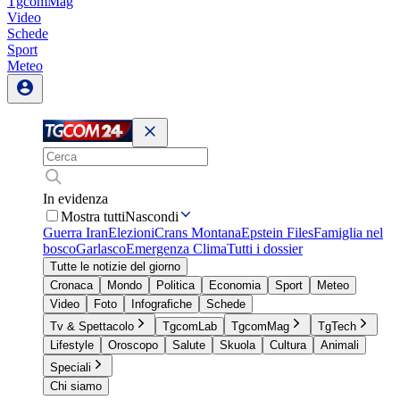
TgcomMag
Video
Schede
Sport
Meteo
In evidenza
Mostra tutti
Nascondi
Guerra Iran
Elezioni
Crans Montana
Epstein Files
Famiglia nel
bosco
Garlasco
Emergenza Clima
Tutti i dossier
Tutte le notizie del giorno
Cronaca
Mondo
Politica
Economia
Sport
Meteo
Video
Foto
Infografiche
Schede
Tv & Spettacolo
TgcomLab
TgcomMag
TgTech
Lifestyle
Oroscopo
Salute
Skuola
Cultura
Animali
Speciali
Chi siamo