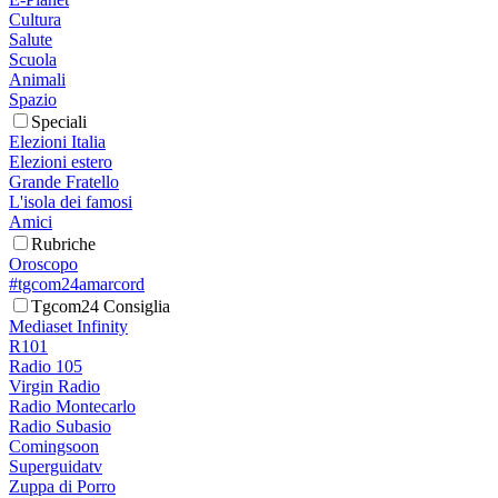
Cultura
Salute
Scuola
Animali
Spazio
Speciali
Elezioni Italia
Elezioni estero
Grande Fratello
L'isola dei famosi
Amici
Rubriche
Oroscopo
#tgcom24amarcord
Tgcom24 Consiglia
Mediaset Infinity
R101
Radio 105
Virgin Radio
Radio Montecarlo
Radio Subasio
Comingsoon
Superguidatv
Zuppa di Porro