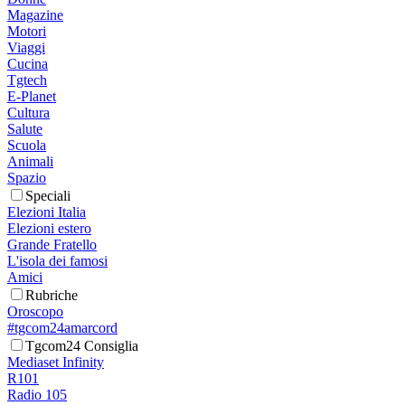
Magazine
Motori
Viaggi
Cucina
Tgtech
E-Planet
Cultura
Salute
Scuola
Animali
Spazio
Speciali
Elezioni Italia
Elezioni estero
Grande Fratello
L'isola dei famosi
Amici
Rubriche
Oroscopo
#tgcom24amarcord
Tgcom24 Consiglia
Mediaset Infinity
R101
Radio 105