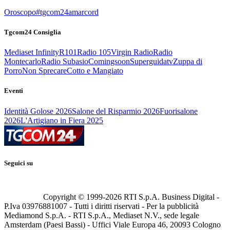
Oroscopo
#tgcom24amarcord
Tgcom24 Consiglia
Mediaset Infinity
R101
Radio 105
Virgin Radio
Radio
Montecarlo
Radio Subasio
Comingsoon
Superguidatv
Zuppa di
Porro
Non Sprecare
Cotto e Mangiato
Eventi
Identità Golose 2026
Salone del Risparmio 2026
Fuorisalone
2026
L'Artigiano in Fiera 2025
Seguici su
Copyright © 1999-
2026
RTI S.p.A. Business Digital -
P.Iva 03976881007 - Tutti i diritti riservati - Per la pubblicità
Mediamond S.p.A. - RTI S.p.A., Mediaset N.V., sede legale
Amsterdam (Paesi Bassi) - Uffici Viale Europa 46, 20093 Cologno