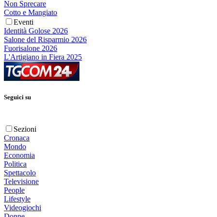
Non Sprecare
Cotto e Mangiato
Eventi
Identità Golose 2026
Salone del Risparmio 2026
Fuorisalone 2026
L'Artigiano in Fiera 2025
Seguici su
Sezioni
Cronaca
Mondo
Economia
Politica
Spettacolo
Televisione
People
Lifestyle
Videogiochi
Donne