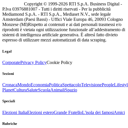
Copyright © 1999-
2026
RTI S.p.A. Business Digital -
P.Iva 03976881007 - Tutti i diritti riservati - Per la pubblicità
Mediamond S.p.A. - RTI S.p.A., Mediaset N.V., sede legale
Amsterdam (Paesi Bassi) - Uffici Viale Europa 46, 20093 Cologno
Monzese (MI)
Rispetto ai contenuti e ai dati personali trasmessi e/o
riprodotti è vietata ogni utilizzazione funzionale all’addestramento di
sistemi di intelligenza artificiale generativa. È altresì fatto divieto
espresso di utilizzare mezzi automatizzati di data scraping.
Legal
Corporate
Privacy Policy
Cookie Policy
Sezioni
Cronaca
Mondo
Economia
Politica
Spettacolo
Televisione
People
Lifestyl
Planet
Cultura
Salute
Scuola
Animali
Spazio
Speciali
Elezioni Italia
Elezioni estero
Grande Fratello
L'isola dei famosi
Amici
Rubriche