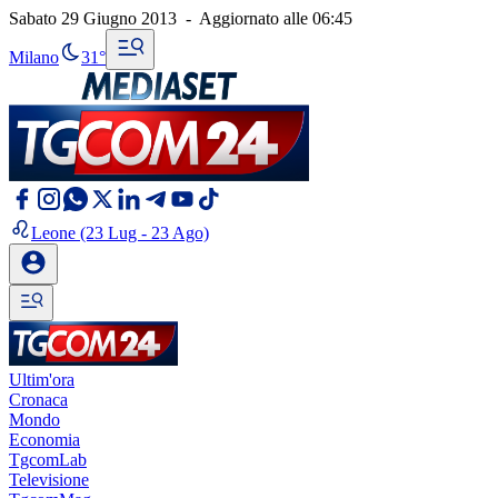
Sabato 29 Giugno 2013
-
Aggiornato alle
06:45
Milano
31°
Leone
(23 Lug - 23 Ago)
Ultim'ora
Cronaca
Mondo
Economia
TgcomLab
Televisione