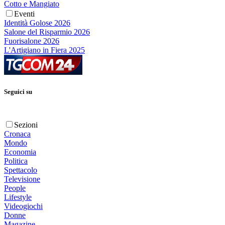
Cotto e Mangiato
Eventi
Identità Golose 2026
Salone del Risparmio 2026
Fuorisalone 2026
L'Artigiano in Fiera 2025
Seguici su
Sezioni
Cronaca
Mondo
Economia
Politica
Spettacolo
Televisione
People
Lifestyle
Videogiochi
Donne
Magazine