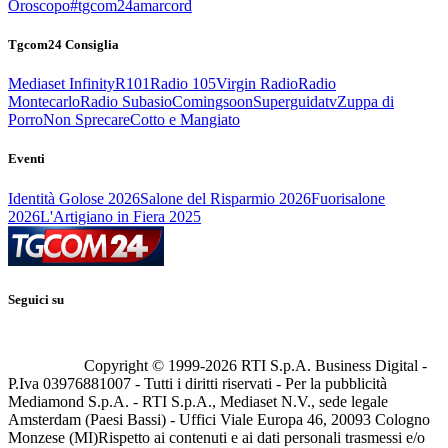
Oroscopo
#tgcom24amarcord
Tgcom24 Consiglia
Mediaset Infinity
R101
Radio 105
Virgin Radio
Radio
Montecarlo
Radio Subasio
Comingsoon
Superguidatv
Zuppa di
Porro
Non Sprecare
Cotto e Mangiato
Eventi
Identità Golose 2026
Salone del Risparmio 2026
Fuorisalone
2026
L'Artigiano in Fiera 2025
Seguici su
Copyright © 1999-
2026
RTI S.p.A. Business Digital -
P.Iva 03976881007 - Tutti i diritti riservati - Per la pubblicità
Mediamond S.p.A. - RTI S.p.A., Mediaset N.V., sede legale
Amsterdam (Paesi Bassi) - Uffici Viale Europa 46, 20093 Cologno
Monzese (MI)
Rispetto ai contenuti e ai dati personali trasmessi e/o