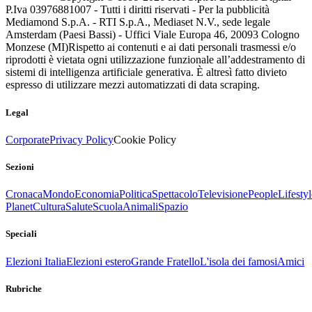
P.Iva 03976881007 - Tutti i diritti riservati - Per la pubblicità
Mediamond S.p.A. - RTI S.p.A., Mediaset N.V., sede legale
Amsterdam (Paesi Bassi) - Uffici Viale Europa 46, 20093 Cologno
Monzese (MI)
Rispetto ai contenuti e ai dati personali trasmessi e/o
riprodotti è vietata ogni utilizzazione funzionale all’addestramento di
sistemi di intelligenza artificiale generativa. È altresì fatto divieto
espresso di utilizzare mezzi automatizzati di data scraping.
Legal
Corporate
Privacy Policy
Cookie Policy
Sezioni
Cronaca
Mondo
Economia
Politica
Spettacolo
Televisione
People
Lifestyl
Planet
Cultura
Salute
Scuola
Animali
Spazio
Speciali
Elezioni Italia
Elezioni estero
Grande Fratello
L'isola dei famosi
Amici
Rubriche