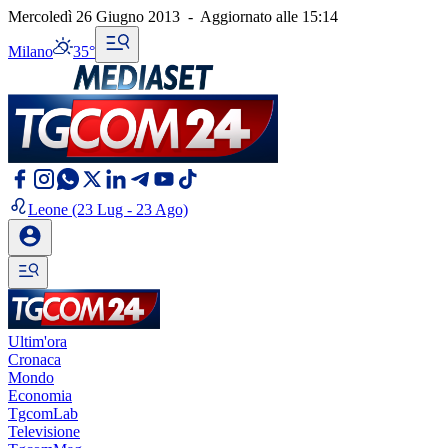
Mercoledì 26 Giugno 2013
-
Aggiornato alle
15:14
Milano
35°
Leone
(23 Lug - 23 Ago)
Ultim'ora
Cronaca
Mondo
Economia
TgcomLab
Televisione