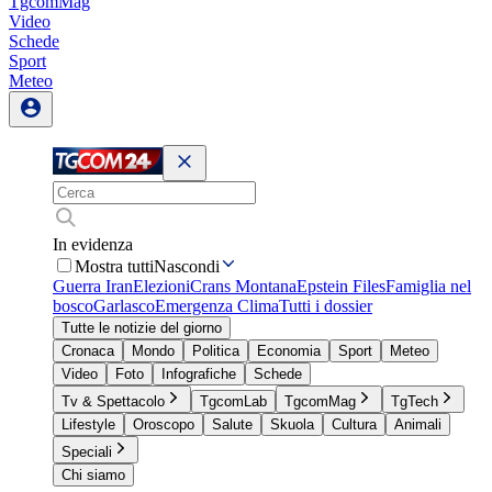
TgcomMag
Video
Schede
Sport
Meteo
In evidenza
Mostra tutti
Nascondi
Guerra Iran
Elezioni
Crans Montana
Epstein Files
Famiglia nel
bosco
Garlasco
Emergenza Clima
Tutti i dossier
Tutte le notizie del giorno
Cronaca
Mondo
Politica
Economia
Sport
Meteo
Video
Foto
Infografiche
Schede
Tv & Spettacolo
TgcomLab
TgcomMag
TgTech
Lifestyle
Oroscopo
Salute
Skuola
Cultura
Animali
Speciali
Chi siamo