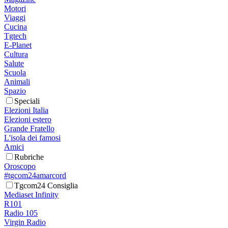
Motori
Viaggi
Cucina
Tgtech
E-Planet
Cultura
Salute
Scuola
Animali
Spazio
Speciali
Elezioni Italia
Elezioni estero
Grande Fratello
L'isola dei famosi
Amici
Rubriche
Oroscopo
#tgcom24amarcord
Tgcom24 Consiglia
Mediaset Infinity
R101
Radio 105
Virgin Radio