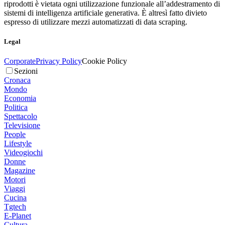
riprodotti è vietata ogni utilizzazione funzionale all’addestramento di
sistemi di intelligenza artificiale generativa. È altresì fatto divieto
espresso di utilizzare mezzi automatizzati di data scraping.
Legal
Corporate
Privacy Policy
Cookie Policy
Sezioni
Cronaca
Mondo
Economia
Politica
Spettacolo
Televisione
People
Lifestyle
Videogiochi
Donne
Magazine
Motori
Viaggi
Cucina
Tgtech
E-Planet
Cultura