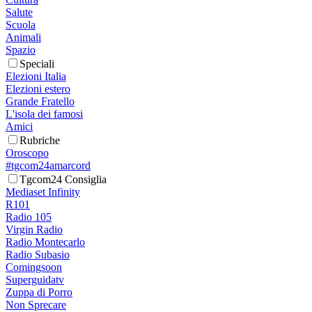
Salute
Scuola
Animali
Spazio
Speciali
Elezioni Italia
Elezioni estero
Grande Fratello
L'isola dei famosi
Amici
Rubriche
Oroscopo
#tgcom24amarcord
Tgcom24 Consiglia
Mediaset Infinity
R101
Radio 105
Virgin Radio
Radio Montecarlo
Radio Subasio
Comingsoon
Superguidatv
Zuppa di Porro
Non Sprecare