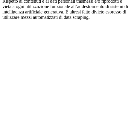
Rispetto ai contenuti e ai dati personali trasmessi e/o riprodotti è
vietata ogni utilizzazione funzionale all’addestramento di sistemi di
intelligenza artificiale generativa. È altresì fatto divieto espresso di
utilizzare mezzi automatizzati di data scraping.