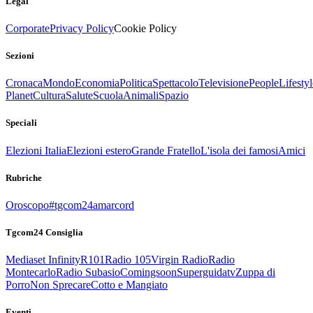
Legal
Corporate
Privacy Policy
Cookie Policy
Sezioni
Cronaca
Mondo
Economia
Politica
Spettacolo
Televisione
People
Lifestyl
Planet
Cultura
Salute
Scuola
Animali
Spazio
Speciali
Elezioni Italia
Elezioni estero
Grande Fratello
L'isola dei famosi
Amici
Rubriche
Oroscopo
#tgcom24amarcord
Tgcom24 Consiglia
Mediaset Infinity
R101
Radio 105
Virgin Radio
Radio
Montecarlo
Radio Subasio
Comingsoon
Superguidatv
Zuppa di
Porro
Non Sprecare
Cotto e Mangiato
Eventi