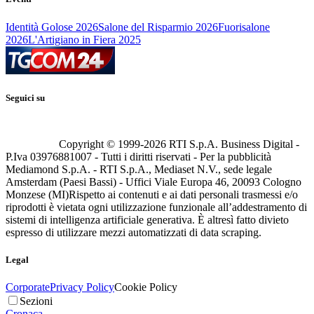
Identità Golose 2026
Salone del Risparmio 2026
Fuorisalone
2026
L'Artigiano in Fiera 2025
Seguici su
Copyright © 1999-
2026
RTI S.p.A. Business Digital -
P.Iva 03976881007 - Tutti i diritti riservati - Per la pubblicità
Mediamond S.p.A. - RTI S.p.A., Mediaset N.V., sede legale
Amsterdam (Paesi Bassi) - Uffici Viale Europa 46, 20093 Cologno
Monzese (MI)
Rispetto ai contenuti e ai dati personali trasmessi e/o
riprodotti è vietata ogni utilizzazione funzionale all’addestramento di
sistemi di intelligenza artificiale generativa. È altresì fatto divieto
espresso di utilizzare mezzi automatizzati di data scraping.
Legal
Corporate
Privacy Policy
Cookie Policy
Sezioni
Cronaca