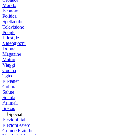
Mondo
Economia
Politica
Spettacolo
Televisione
People
Lifestyle
Videogiochi
Donne
Magazine
Motori
Viaggi
Cucina
Tgtech
E-Planet
Cultura
Salute
Scuola
Animali
Spazio
Speciali
Elezioni Italia
Elezioni estero
Grande Fratello