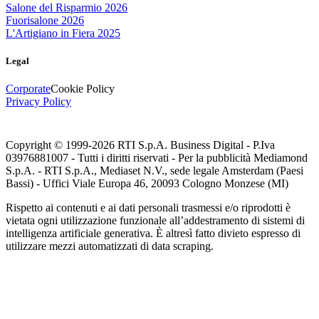
Salone del Risparmio 2026
Fuorisalone 2026
L'Artigiano in Fiera 2025
Legal
Corporate
Cookie Policy
Privacy Policy
Copyright © 1999-
2026
RTI S.p.A. Business Digital - P.Iva
03976881007 - Tutti i diritti riservati - Per la pubblicità Mediamond
S.p.A. - RTI S.p.A., Mediaset N.V., sede legale Amsterdam (Paesi
Bassi) - Uffici Viale Europa 46, 20093 Cologno Monzese (MI)
Rispetto ai contenuti e ai dati personali trasmessi e/o riprodotti è
vietata ogni utilizzazione funzionale all’addestramento di sistemi di
intelligenza artificiale generativa. È altresì fatto divieto espresso di
utilizzare mezzi automatizzati di data scraping.