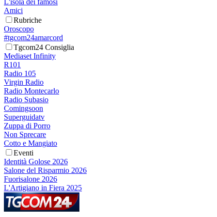
L'isola dei famosi
Amici
Rubriche
Oroscopo
#tgcom24amarcord
Tgcom24 Consiglia
Mediaset Infinity
R101
Radio 105
Virgin Radio
Radio Montecarlo
Radio Subasio
Comingsoon
Superguidatv
Zuppa di Porro
Non Sprecare
Cotto e Mangiato
Eventi
Identità Golose 2026
Salone del Risparmio 2026
Fuorisalone 2026
L'Artigiano in Fiera 2025