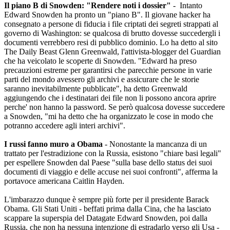
Il piano B di Snowden: "Rendere noti i dossier"
- Intanto
Edward Snowden ha pronto un "piano B". Il giovane hacker ha
consegnato a persone di fiducia i file criptati dei segreti strappati al
governo di Washington: se qualcosa di brutto dovesse succedergli i
documenti verrebbero resi di pubblico dominio. Lo ha detto al sito
The Daily Beast Glenn Greenwald, l'attivista-blogger del Guardian
che ha veicolato le scoperte di Snowden. "Edward ha preso
precauzioni estreme per garantirsi che parecchie persone in varie
parti del mondo avessero gli archivi e assicurare che le storie
saranno inevitabilmente pubblicate", ha detto Greenwald
aggiungendo che i destinatari dei file non li possono ancora aprire
perche' non hanno la password. Se però qualcosa dovesse succedere
a Snowden, "mi ha detto che ha organizzato le cose in modo che
potranno accedere agli interi archivi".
I russi fanno muro a Obama
- Nonostante la mancanza di un
trattato per l'estradizione con la Russia, esistono "chiare basi legali"
per espellere Snowden dal Paese "sulla base dello status dei suoi
documenti di viaggio e delle accuse nei suoi confronti", afferma la
portavoce americana Caitlin Hayden.
L'imbarazzo dunque è sempre più forte per il presidente Barack
Obama. Gli Stati Uniti - beffati prima dalla Cina, che ha lasciato
scappare la superspia del Datagate Edward Snowden, poi dalla
Russia, che non ha nessuna intenzione di estradarlo verso gli Usa -