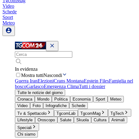
TgcomMag
Video
Schede
Sport
Meteo
In evidenza
Mostra tutti
Nascondi
Guerra Iran
Elezioni
Crans Montana
Epstein Files
Famiglia nel
bosco
Garlasco
Emergenza Clima
Tutti i dossier
Tutte le notizie del giorno
Cronaca
Mondo
Politica
Economia
Sport
Meteo
Video
Foto
Infografiche
Schede
Tv & Spettacolo
TgcomLab
TgcomMag
TgTech
Lifestyle
Oroscopo
Salute
Skuola
Cultura
Animali
Speciali
Chi siamo