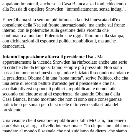
appaiono impotenti, anche se la Casa Bianca alza i toni, chiedendo
alla Russia di espellere Snowden "immediatamente, senza indugi".
E per Obama si fa sempre più infuocata la crisi innescata dall'ex
consulente della Nsa sul fronte internazionale, ma anche sul fronte
interno, con le polemiche sulla gestione della vicenda che
continuano a montare. Polemiche che oggi affiorano sulla stampa,
con dichiarazioni di esponenti politici repubblicani, ma anche
democratici.
Intanto l'opposizione attacca il presidente Usa
- Ma
apparentemente la vicenda Snowden ha rinfocolato anche una serie
di critiche che da tempo si fanno sempre più pressanti. Non sono
passati nemmeno sei mesi da quando è iniziato il secondo mandato e
la presidenza Obama è in una "zona morta", scrive Politico, che cita
una serie di recenti battute d'arresto per il presidente e che ha
ascoltato diversi esponenti politici - repubblicani e democratici -
secondo cui cinque anni di esperienza, da quando Obama è alla
Casa Bianca, hanno mostrato che non ci sono serie conseguenze
politiche o personali per chi si mette di traverso sulla strada del
presidente.
Una visione che il senatore repubblicano John McCain, mai tenero
con Obama, allarga a livello internazionale. "In cinque anni abbiamo
mandato al mondo il segnale che noi guidiamo da dietro, che siamo