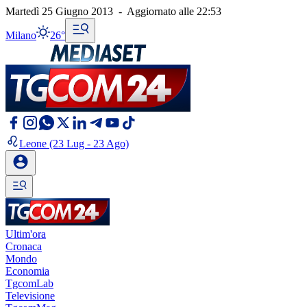
Martedì 25 Giugno 2013
-
Aggiornato alle
22:53
Milano
26°
Leone
(23 Lug - 23 Ago)
Ultim'ora
Cronaca
Mondo
Economia
TgcomLab
Televisione