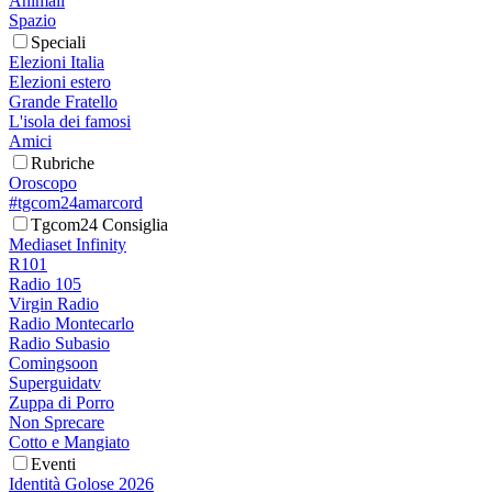
Animali
Spazio
Speciali
Elezioni Italia
Elezioni estero
Grande Fratello
L'isola dei famosi
Amici
Rubriche
Oroscopo
#tgcom24amarcord
Tgcom24 Consiglia
Mediaset Infinity
R101
Radio 105
Virgin Radio
Radio Montecarlo
Radio Subasio
Comingsoon
Superguidatv
Zuppa di Porro
Non Sprecare
Cotto e Mangiato
Eventi
Identità Golose 2026