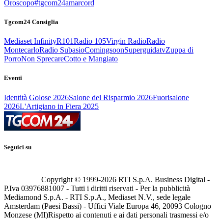
Oroscopo
#tgcom24amarcord
Tgcom24 Consiglia
Mediaset Infinity
R101
Radio 105
Virgin Radio
Radio
Montecarlo
Radio Subasio
Comingsoon
Superguidatv
Zuppa di
Porro
Non Sprecare
Cotto e Mangiato
Eventi
Identità Golose 2026
Salone del Risparmio 2026
Fuorisalone
2026
L'Artigiano in Fiera 2025
Seguici su
Copyright © 1999-
2026
RTI S.p.A. Business Digital -
P.Iva 03976881007 - Tutti i diritti riservati - Per la pubblicità
Mediamond S.p.A. - RTI S.p.A., Mediaset N.V., sede legale
Amsterdam (Paesi Bassi) - Uffici Viale Europa 46, 20093 Cologno
Monzese (MI)
Rispetto ai contenuti e ai dati personali trasmessi e/o