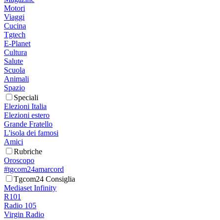
Motori
Viaggi
Cucina
Tgtech
E-Planet
Cultura
Salute
Scuola
Animali
Spazio
Speciali
Elezioni Italia
Elezioni estero
Grande Fratello
L'isola dei famosi
Amici
Rubriche
Oroscopo
#tgcom24amarcord
Tgcom24 Consiglia
Mediaset Infinity
R101
Radio 105
Virgin Radio