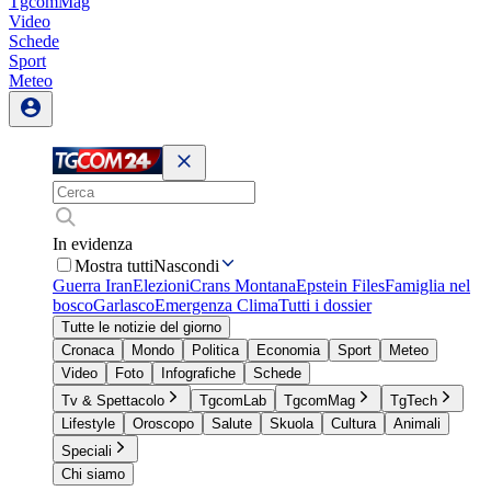
TgcomMag
Video
Schede
Sport
Meteo
In evidenza
Mostra tutti
Nascondi
Guerra Iran
Elezioni
Crans Montana
Epstein Files
Famiglia nel
bosco
Garlasco
Emergenza Clima
Tutti i dossier
Tutte le notizie del giorno
Cronaca
Mondo
Politica
Economia
Sport
Meteo
Video
Foto
Infografiche
Schede
Tv & Spettacolo
TgcomLab
TgcomMag
TgTech
Lifestyle
Oroscopo
Salute
Skuola
Cultura
Animali
Speciali
Chi siamo