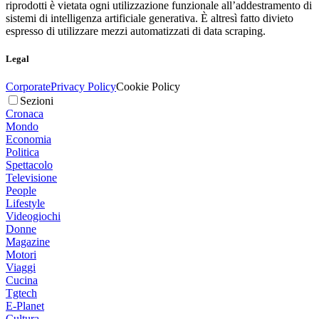
riprodotti è vietata ogni utilizzazione funzionale all’addestramento di
sistemi di intelligenza artificiale generativa. È altresì fatto divieto
espresso di utilizzare mezzi automatizzati di data scraping.
Legal
Corporate
Privacy Policy
Cookie Policy
Sezioni
Cronaca
Mondo
Economia
Politica
Spettacolo
Televisione
People
Lifestyle
Videogiochi
Donne
Magazine
Motori
Viaggi
Cucina
Tgtech
E-Planet
Cultura