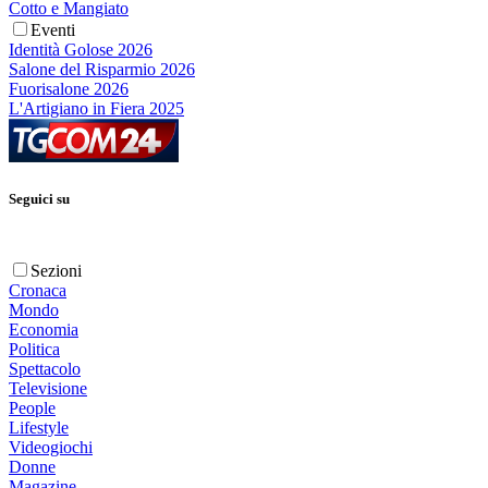
Cotto e Mangiato
Eventi
Identità Golose 2026
Salone del Risparmio 2026
Fuorisalone 2026
L'Artigiano in Fiera 2025
Seguici su
Sezioni
Cronaca
Mondo
Economia
Politica
Spettacolo
Televisione
People
Lifestyle
Videogiochi
Donne
Magazine