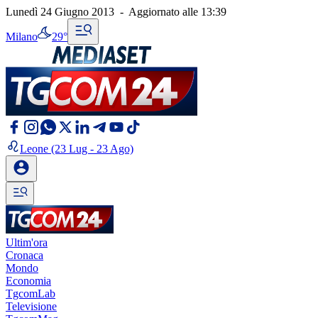
Lunedì 24 Giugno 2013
-
Aggiornato alle
13:39
Milano
29°
Leone
(23 Lug - 23 Ago)
Ultim'ora
Cronaca
Mondo
Economia
TgcomLab
Televisione