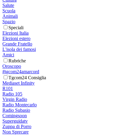
Salute
Scuola
Animali
Spazio
Speciali
Elezioni Italia
Elezioni estero
Grande Fratello
L'isola dei famosi
Amici
Rubriche
Oroscopo
#tgcom24amarcord
Tgcom24 Consiglia
Mediaset Infinity
R101
Radio 105
Virgin Radio
Radio Montecarlo
Radio Subasio
Comingsoon
Superguidatv
Zuppa di Porro
Non Sprecare