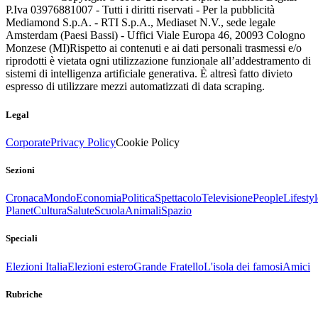
P.Iva 03976881007 - Tutti i diritti riservati - Per la pubblicità
Mediamond S.p.A. - RTI S.p.A., Mediaset N.V., sede legale
Amsterdam (Paesi Bassi) - Uffici Viale Europa 46, 20093 Cologno
Monzese (MI)
Rispetto ai contenuti e ai dati personali trasmessi e/o
riprodotti è vietata ogni utilizzazione funzionale all’addestramento di
sistemi di intelligenza artificiale generativa. È altresì fatto divieto
espresso di utilizzare mezzi automatizzati di data scraping.
Legal
Corporate
Privacy Policy
Cookie Policy
Sezioni
Cronaca
Mondo
Economia
Politica
Spettacolo
Televisione
People
Lifestyl
Planet
Cultura
Salute
Scuola
Animali
Spazio
Speciali
Elezioni Italia
Elezioni estero
Grande Fratello
L'isola dei famosi
Amici
Rubriche