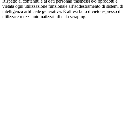
Rispetto ai contenuti e ai dati personali trasmessi e/o riprodotti è
vietata ogni utilizzazione funzionale all’addestramento di sistemi di
intelligenza artificiale generativa. È altresì fatto divieto espresso di
utilizzare mezzi automatizzati di data scraping.