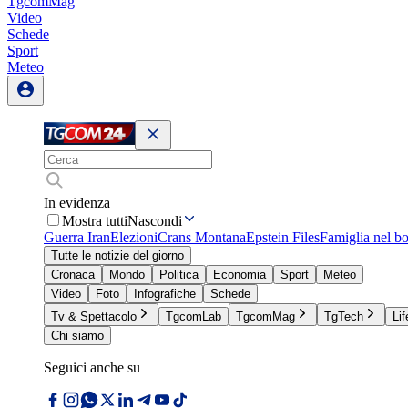
TgcomMag
Video
Schede
Sport
Meteo
In evidenza
Mostra tutti
Nascondi
Guerra Iran
Elezioni
Crans Montana
Epstein Files
Famiglia nel b
Tutte le notizie del giorno
Cronaca
Mondo
Politica
Economia
Sport
Meteo
Video
Foto
Infografiche
Schede
Tv & Spettacolo
TgcomLab
TgcomMag
TgTech
Lif
Chi siamo
Seguici anche su