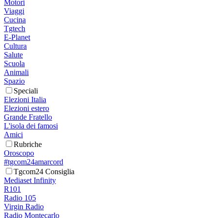
Motori
Viaggi
Cucina
Tgtech
E-Planet
Cultura
Salute
Scuola
Animali
Spazio
Speciali
Elezioni Italia
Elezioni estero
Grande Fratello
L'isola dei famosi
Amici
Rubriche
Oroscopo
#tgcom24amarcord
Tgcom24 Consiglia
Mediaset Infinity
R101
Radio 105
Virgin Radio
Radio Montecarlo