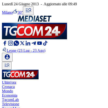
Lunedì 24 Giugno 2013
-
Aggiornato alle
09:49
Milano
30°
Leone
(23 Lug - 23 Ago)
Ultim'ora
Cronaca
Mondo
Economia
TgcomLab
Televisione