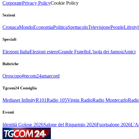
Corporate
Privacy Policy
Cookie Policy
Sezioni
Cronaca
Mondo
Economia
Politica
Spettacolo
Televisione
People
Lifestyl
Speciali
Elezioni Italia
Elezioni estero
Grande Fratello
L'isola dei famosi
Amici
Rubriche
Oroscopo
#tgcom24amarcord
Tgcom24 Consiglia
Mediaset Infinity
R101
Radio 105
Virgin Radio
Radio Montecarlo
Radio
Eventi
Identità Golose 2026
Salone del Risparmio 2026
Fuorisalone 2026
L'Ar