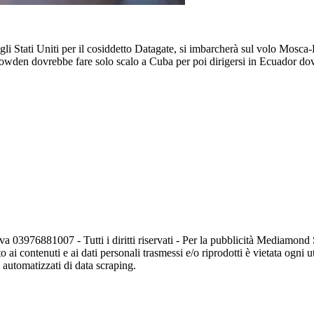
tati Uniti per il cosiddetto Datagate, si imbarcherà sul volo Mosca-L'A
owden dovrebbe fare solo scalo a Cuba per poi dirigersi in Ecuador dove
va 03976881007 - Tutti i diritti riservati - Per la pubblicità Mediamon
o ai contenuti e ai dati personali trasmessi e/o riprodotti è vietata ogni 
zi automatizzati di data scraping.