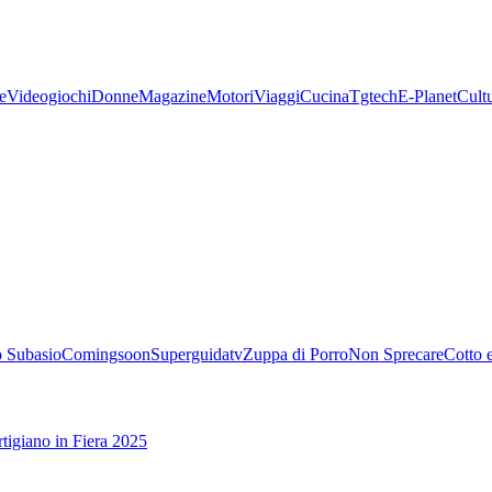
e
Videogiochi
Donne
Magazine
Motori
Viaggi
Cucina
Tgtech
E-Planet
Cult
 Subasio
Comingsoon
Superguidatv
Zuppa di Porro
Non Sprecare
Cotto 
tigiano in Fiera 2025