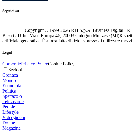
Seguici su
Copyright © 1999-
2026
RTI S.p.A. Business Digital - P.I
Bassi) - Uffici Viale Europa 46, 20093 Cologno Monzese (MI)
Rispett
artificiale generativa. È altresì fatto divieto espresso di utilizzare mez
Legal
Corporate
Privacy Policy
Cookie Policy
Sezioni
Cronaca
Mondo
Economia
Politica
Spettacolo
Televisione
People
Lifestyle
Videogiochi
Donne
Magazine