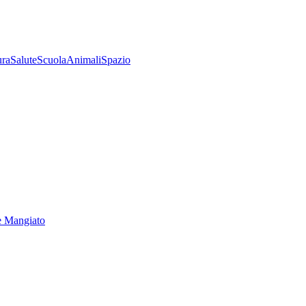
ura
Salute
Scuola
Animali
Spazio
e Mangiato