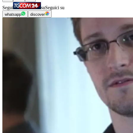
Segui
su
Seguici su
whatsapp
discover