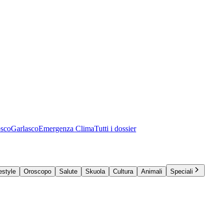
osco
Garlasco
Emergenza Clima
Tutti i dossier
estyle
Oroscopo
Salute
Skuola
Cultura
Animali
Speciali