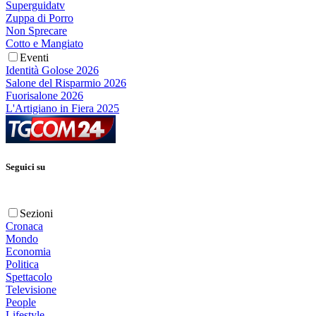
Superguidatv
Zuppa di Porro
Non Sprecare
Cotto e Mangiato
Eventi
Identità Golose 2026
Salone del Risparmio 2026
Fuorisalone 2026
L'Artigiano in Fiera 2025
Seguici su
Sezioni
Cronaca
Mondo
Economia
Politica
Spettacolo
Televisione
People
Lifestyle