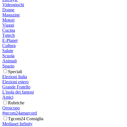
Videogiochi
Donne
Magazine
Motori
Viaggi
Cucina
Tgtech
E-Planet
Cultura
Salute
Scuola
Animali
Spazio
Speciali
Elezioni Italia
Elezioni estero
Grande Fratello
L'isola dei famosi
Amici
Rubriche
Oroscopo
#tgcom24amarcord
Tgcom24 Consiglia
Mediaset Infinity