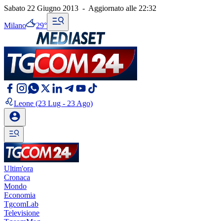
Sabato 22 Giugno 2013
-
Aggiornato alle
22:32
Milano
29°
Leone
(23 Lug - 23 Ago)
Ultim'ora
Cronaca
Mondo
Economia
TgcomLab
Televisione