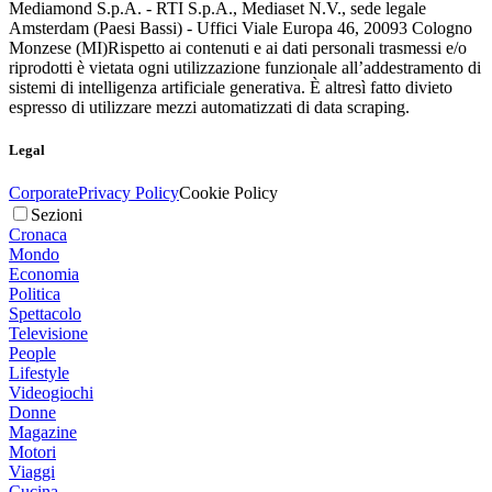
Mediamond S.p.A. - RTI S.p.A., Mediaset N.V., sede legale
Amsterdam (Paesi Bassi) - Uffici Viale Europa 46, 20093 Cologno
Monzese (MI)
Rispetto ai contenuti e ai dati personali trasmessi e/o
riprodotti è vietata ogni utilizzazione funzionale all’addestramento di
sistemi di intelligenza artificiale generativa. È altresì fatto divieto
espresso di utilizzare mezzi automatizzati di data scraping.
Legal
Corporate
Privacy Policy
Cookie Policy
Sezioni
Cronaca
Mondo
Economia
Politica
Spettacolo
Televisione
People
Lifestyle
Videogiochi
Donne
Magazine
Motori
Viaggi
Cucina