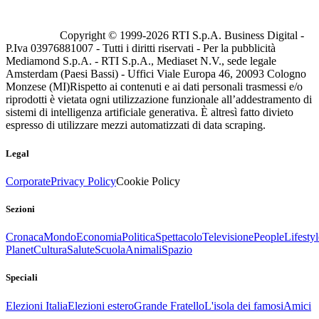
Copyright © 1999-
2026
RTI S.p.A. Business Digital -
P.Iva 03976881007 - Tutti i diritti riservati - Per la pubblicità
Mediamond S.p.A. - RTI S.p.A., Mediaset N.V., sede legale
Amsterdam (Paesi Bassi) - Uffici Viale Europa 46, 20093 Cologno
Monzese (MI)
Rispetto ai contenuti e ai dati personali trasmessi e/o
riprodotti è vietata ogni utilizzazione funzionale all’addestramento di
sistemi di intelligenza artificiale generativa. È altresì fatto divieto
espresso di utilizzare mezzi automatizzati di data scraping.
Legal
Corporate
Privacy Policy
Cookie Policy
Sezioni
Cronaca
Mondo
Economia
Politica
Spettacolo
Televisione
People
Lifestyl
Planet
Cultura
Salute
Scuola
Animali
Spazio
Speciali
Elezioni Italia
Elezioni estero
Grande Fratello
L'isola dei famosi
Amici