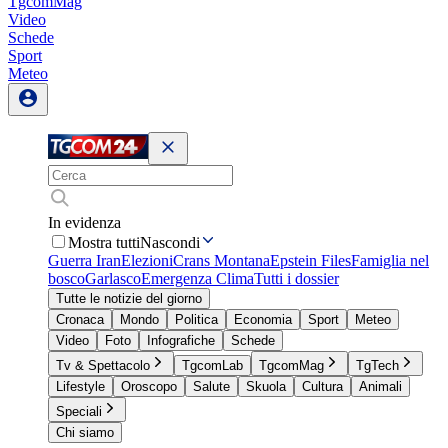
TgcomMag
Video
Schede
Sport
Meteo
In evidenza
Mostra tutti
Nascondi
Guerra Iran
Elezioni
Crans Montana
Epstein Files
Famiglia nel
bosco
Garlasco
Emergenza Clima
Tutti i dossier
Tutte le notizie del giorno
Cronaca
Mondo
Politica
Economia
Sport
Meteo
Video
Foto
Infografiche
Schede
Tv & Spettacolo
TgcomLab
TgcomMag
TgTech
Lifestyle
Oroscopo
Salute
Skuola
Cultura
Animali
Speciali
Chi siamo