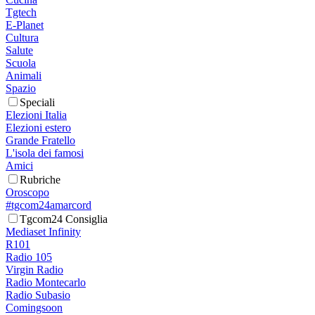
Tgtech
E-Planet
Cultura
Salute
Scuola
Animali
Spazio
Speciali
Elezioni Italia
Elezioni estero
Grande Fratello
L'isola dei famosi
Amici
Rubriche
Oroscopo
#tgcom24amarcord
Tgcom24 Consiglia
Mediaset Infinity
R101
Radio 105
Virgin Radio
Radio Montecarlo
Radio Subasio
Comingsoon