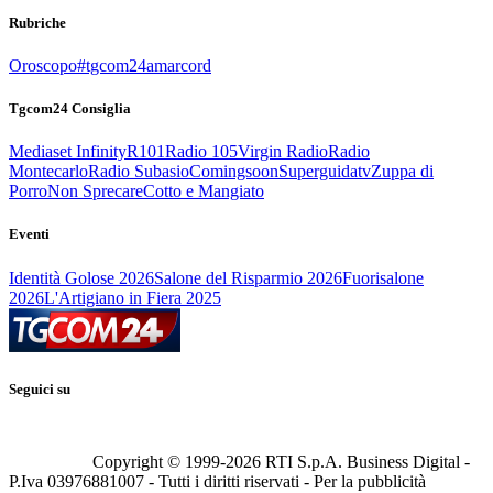
Rubriche
Oroscopo
#tgcom24amarcord
Tgcom24 Consiglia
Mediaset Infinity
R101
Radio 105
Virgin Radio
Radio
Montecarlo
Radio Subasio
Comingsoon
Superguidatv
Zuppa di
Porro
Non Sprecare
Cotto e Mangiato
Eventi
Identità Golose 2026
Salone del Risparmio 2026
Fuorisalone
2026
L'Artigiano in Fiera 2025
Seguici su
Copyright © 1999-
2026
RTI S.p.A. Business Digital -
P.Iva 03976881007 - Tutti i diritti riservati - Per la pubblicità