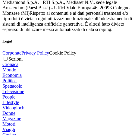
Mediamond S.p.A. - RTI S.p.A., Mediaset N.V., sede legale
Amsterdam (Paesi Bassi) - Uffici Viale Europa 46, 20093 Cologno
Monzese (MI)
Rispetto ai contenuti e ai dati personali trasmessi e/o
riprodotti è vietata ogni utilizzazione funzionale all’addestramento di
sistemi di intelligenza artificiale generativa. È altresì fatto divieto
espresso di utilizzare mezzi automatizzati di data scraping.
Legal
Corporate
Privacy Policy
Cookie Policy
Sezioni
Cronaca
Mondo
Economia
Politica
Spettacolo
Televisione
People
Lifestyle
Videogiochi
Donne
Magazine
Motori
Viaggi
Cucina