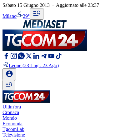
Sabato 15 Giugno 2013
-
Aggiornato alle
23:37
Milano
29°
Leone
(23 Lug - 23 Ago)
Ultim'ora
Cronaca
Mondo
Economia
TgcomLab
Televisione