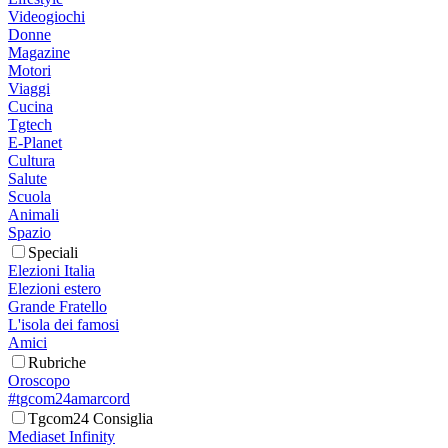
Videogiochi
Donne
Magazine
Motori
Viaggi
Cucina
Tgtech
E-Planet
Cultura
Salute
Scuola
Animali
Spazio
Speciali
Elezioni Italia
Elezioni estero
Grande Fratello
L'isola dei famosi
Amici
Rubriche
Oroscopo
#tgcom24amarcord
Tgcom24 Consiglia
Mediaset Infinity