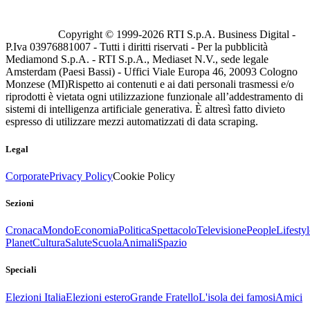
Copyright © 1999-
2026
RTI S.p.A. Business Digital -
P.Iva 03976881007 - Tutti i diritti riservati - Per la pubblicità
Mediamond S.p.A. - RTI S.p.A., Mediaset N.V., sede legale
Amsterdam (Paesi Bassi) - Uffici Viale Europa 46, 20093 Cologno
Monzese (MI)
Rispetto ai contenuti e ai dati personali trasmessi e/o
riprodotti è vietata ogni utilizzazione funzionale all’addestramento di
sistemi di intelligenza artificiale generativa. È altresì fatto divieto
espresso di utilizzare mezzi automatizzati di data scraping.
Legal
Corporate
Privacy Policy
Cookie Policy
Sezioni
Cronaca
Mondo
Economia
Politica
Spettacolo
Televisione
People
Lifestyl
Planet
Cultura
Salute
Scuola
Animali
Spazio
Speciali
Elezioni Italia
Elezioni estero
Grande Fratello
L'isola dei famosi
Amici