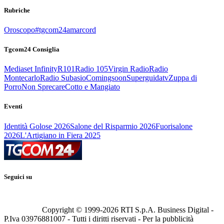
Rubriche
Oroscopo
#tgcom24amarcord
Tgcom24 Consiglia
Mediaset Infinity
R101
Radio 105
Virgin Radio
Radio
Montecarlo
Radio Subasio
Comingsoon
Superguidatv
Zuppa di
Porro
Non Sprecare
Cotto e Mangiato
Eventi
Identità Golose 2026
Salone del Risparmio 2026
Fuorisalone
2026
L'Artigiano in Fiera 2025
Seguici su
Copyright © 1999-
2026
RTI S.p.A. Business Digital -
P.Iva 03976881007 - Tutti i diritti riservati - Per la pubblicità