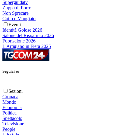
Superguidatv
Zuppa di Porro
Non Sprecare
Cotto e Mangiato
Eventi
Identità Golose 2026
Salone del Risparmio 2026
Fuorisalone 2026
L'Artigiano in Fiera 2025
Seguici su
Sezioni
Cronaca
Mondo
Economia
Politica
Spettacolo
Televisione
People
Lifestyle