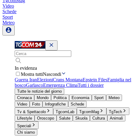
TgcomMag
Video
Schede
Sport
Meteo
In evidenza
Mostra tutti
Nascondi
Guerra Iran
Elezioni
Crans Montana
Epstein Files
Famiglia nel
bosco
Garlasco
Emergenza Clima
Tutti i dossier
Tutte le notizie del giorno
Cronaca
Mondo
Politica
Economia
Sport
Meteo
Video
Foto
Infografiche
Schede
Tv & Spettacolo
TgcomLab
TgcomMag
TgTech
Lifestyle
Oroscopo
Salute
Skuola
Cultura
Animali
Speciali
Chi siamo