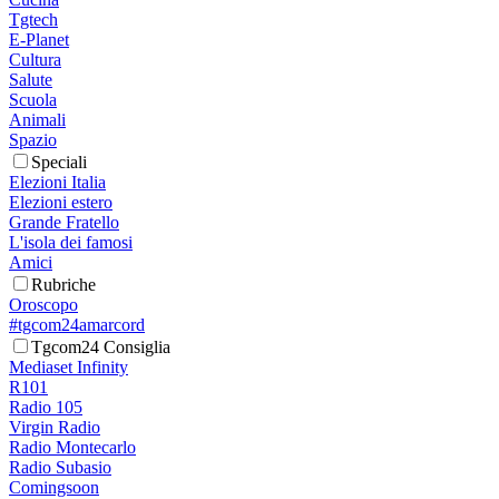
Tgtech
E-Planet
Cultura
Salute
Scuola
Animali
Spazio
Speciali
Elezioni Italia
Elezioni estero
Grande Fratello
L'isola dei famosi
Amici
Rubriche
Oroscopo
#tgcom24amarcord
Tgcom24 Consiglia
Mediaset Infinity
R101
Radio 105
Virgin Radio
Radio Montecarlo
Radio Subasio
Comingsoon