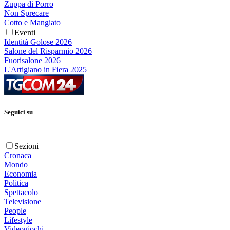
Zuppa di Porro
Non Sprecare
Cotto e Mangiato
Eventi
Identità Golose 2026
Salone del Risparmio 2026
Fuorisalone 2026
L'Artigiano in Fiera 2025
Seguici su
Sezioni
Cronaca
Mondo
Economia
Politica
Spettacolo
Televisione
People
Lifestyle
Videogiochi