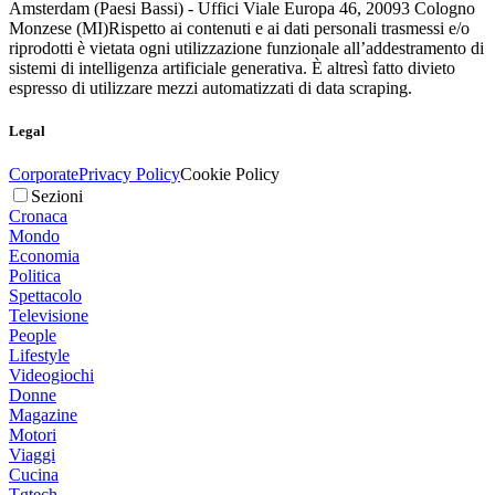
Amsterdam (Paesi Bassi) - Uffici Viale Europa 46, 20093 Cologno
Monzese (MI)
Rispetto ai contenuti e ai dati personali trasmessi e/o
riprodotti è vietata ogni utilizzazione funzionale all’addestramento di
sistemi di intelligenza artificiale generativa. È altresì fatto divieto
espresso di utilizzare mezzi automatizzati di data scraping.
Legal
Corporate
Privacy Policy
Cookie Policy
Sezioni
Cronaca
Mondo
Economia
Politica
Spettacolo
Televisione
People
Lifestyle
Videogiochi
Donne
Magazine
Motori
Viaggi
Cucina
Tgtech