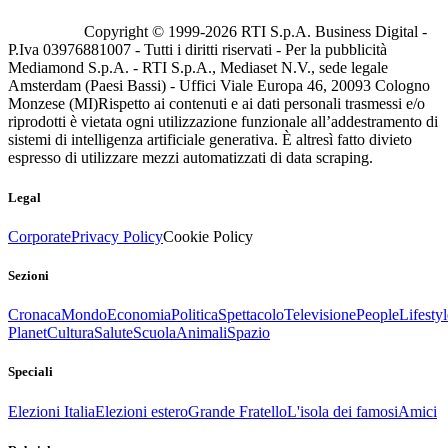
Copyright © 1999-
2026
RTI S.p.A. Business Digital -
P.Iva 03976881007 - Tutti i diritti riservati - Per la pubblicità
Mediamond S.p.A. - RTI S.p.A., Mediaset N.V., sede legale
Amsterdam (Paesi Bassi) - Uffici Viale Europa 46, 20093 Cologno
Monzese (MI)
Rispetto ai contenuti e ai dati personali trasmessi e/o
riprodotti è vietata ogni utilizzazione funzionale all’addestramento di
sistemi di intelligenza artificiale generativa. È altresì fatto divieto
espresso di utilizzare mezzi automatizzati di data scraping.
Legal
Corporate
Privacy Policy
Cookie Policy
Sezioni
Cronaca
Mondo
Economia
Politica
Spettacolo
Televisione
People
Lifestyl
Planet
Cultura
Salute
Scuola
Animali
Spazio
Speciali
Elezioni Italia
Elezioni estero
Grande Fratello
L'isola dei famosi
Amici