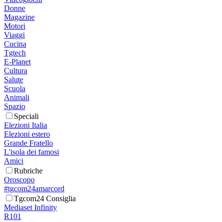
Donne
Magazine
Motori
Viaggi
Cucina
Tgtech
E-Planet
Cultura
Salute
Scuola
Animali
Spazio
Speciali
Elezioni Italia
Elezioni estero
Grande Fratello
L'isola dei famosi
Amici
Rubriche
Oroscopo
#tgcom24amarcord
Tgcom24 Consiglia
Mediaset Infinity
R101