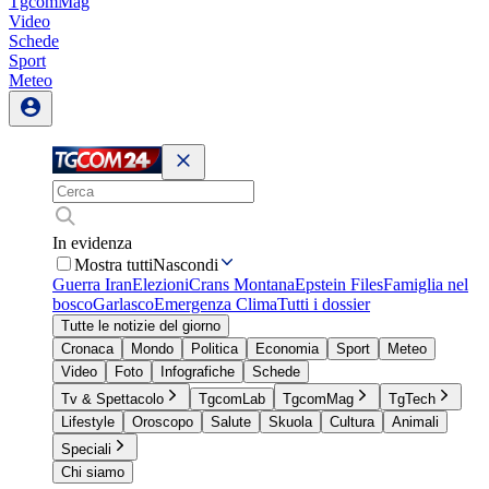
TgcomMag
Video
Schede
Sport
Meteo
In evidenza
Mostra tutti
Nascondi
Guerra Iran
Elezioni
Crans Montana
Epstein Files
Famiglia nel
bosco
Garlasco
Emergenza Clima
Tutti i dossier
Tutte le notizie del giorno
Cronaca
Mondo
Politica
Economia
Sport
Meteo
Video
Foto
Infografiche
Schede
Tv & Spettacolo
TgcomLab
TgcomMag
TgTech
Lifestyle
Oroscopo
Salute
Skuola
Cultura
Animali
Speciali
Chi siamo