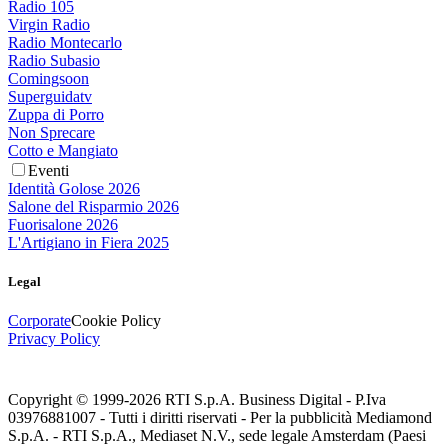
Radio 105
Virgin Radio
Radio Montecarlo
Radio Subasio
Comingsoon
Superguidatv
Zuppa di Porro
Non Sprecare
Cotto e Mangiato
Eventi
Identità Golose 2026
Salone del Risparmio 2026
Fuorisalone 2026
L'Artigiano in Fiera 2025
Legal
Corporate
Cookie Policy
Privacy Policy
Copyright © 1999-
2026
RTI S.p.A. Business Digital - P.Iva
03976881007 - Tutti i diritti riservati - Per la pubblicità Mediamond
S.p.A. - RTI S.p.A., Mediaset N.V., sede legale Amsterdam (Paesi