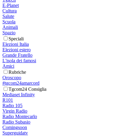
E-Planet
Cultura
Salute
Scuola
Animali
Spazio
Speciali
Elezioni Italia
Elezioni estero
Grande Fratello
L'isola dei famosi
Amici
Rubriche
Oroscopo
#tgcom24amarcord
Tgcom24 Consiglia
Mediaset Infinity
R101
Radio 105
Virgin Radio
Radio Montecarlo
Radio Subasio
Comingsoon
Superguidatv