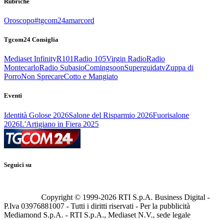
Rubriche
Oroscopo
#tgcom24amarcord
Tgcom24 Consiglia
Mediaset Infinity
R101
Radio 105
Virgin Radio
Radio
Montecarlo
Radio Subasio
Comingsoon
Superguidatv
Zuppa di
Porro
Non Sprecare
Cotto e Mangiato
Eventi
Identità Golose 2026
Salone del Risparmio 2026
Fuorisalone
2026
L'Artigiano in Fiera 2025
Seguici su
Copyright © 1999-
2026
RTI S.p.A. Business Digital -
P.Iva 03976881007 - Tutti i diritti riservati - Per la pubblicità
Mediamond S.p.A. - RTI S.p.A., Mediaset N.V., sede legale