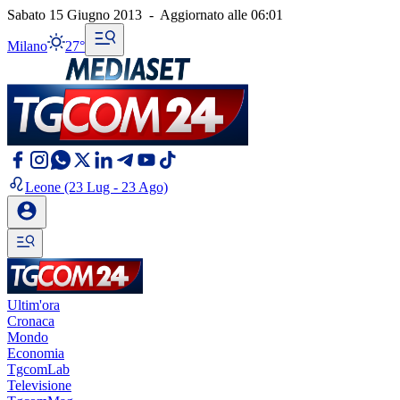
Sabato 15 Giugno 2013
-
Aggiornato alle
06:01
Milano
27°
Leone
(23 Lug - 23 Ago)
Ultim'ora
Cronaca
Mondo
Economia
TgcomLab
Televisione