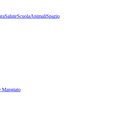
ura
Salute
Scuola
Animali
Spazio
e Mangiato