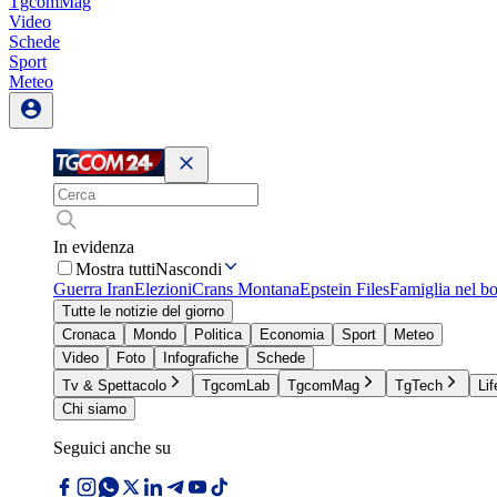
TgcomMag
Video
Schede
Sport
Meteo
In evidenza
Mostra tutti
Nascondi
Guerra Iran
Elezioni
Crans Montana
Epstein Files
Famiglia nel b
Tutte le notizie del giorno
Cronaca
Mondo
Politica
Economia
Sport
Meteo
Video
Foto
Infografiche
Schede
Tv & Spettacolo
TgcomLab
TgcomMag
TgTech
Lif
Chi siamo
Seguici anche su