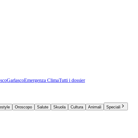
osco
Garlasco
Emergenza Clima
Tutti i dossier
estyle
Oroscopo
Salute
Skuola
Cultura
Animali
Speciali