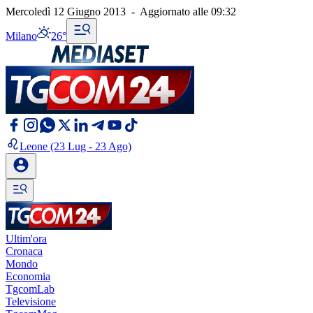
Mercoledì 12 Giugno 2013
-
Aggiornato alle
09:32
Milano
26°
Leone
(23 Lug - 23 Ago)
Ultim'ora
Cronaca
Mondo
Economia
TgcomLab
Televisione