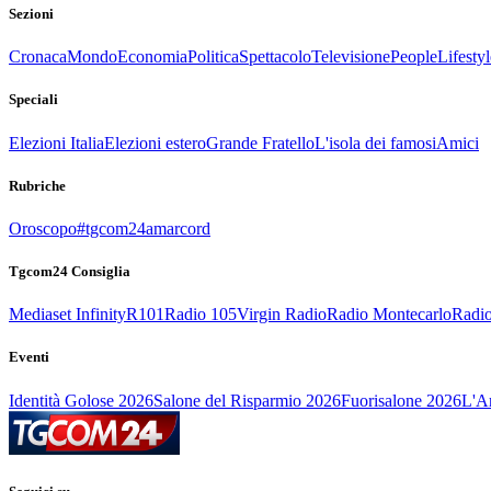
Sezioni
Cronaca
Mondo
Economia
Politica
Spettacolo
Televisione
People
Lifestyl
Speciali
Elezioni Italia
Elezioni estero
Grande Fratello
L'isola dei famosi
Amici
Rubriche
Oroscopo
#tgcom24amarcord
Tgcom24 Consiglia
Mediaset Infinity
R101
Radio 105
Virgin Radio
Radio Montecarlo
Radio
Eventi
Identità Golose 2026
Salone del Risparmio 2026
Fuorisalone 2026
L'Ar