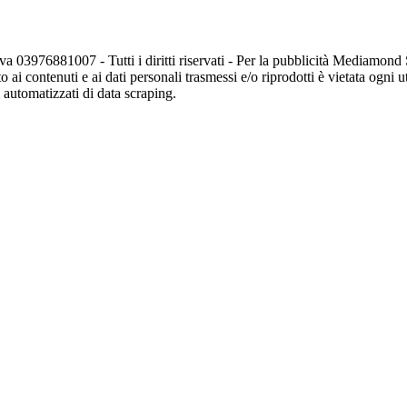
va 03976881007 - Tutti i diritti riservati - Per la pubblicità Mediamon
o ai contenuti e ai dati personali trasmessi e/o riprodotti è vietata ogni 
zi automatizzati di data scraping.