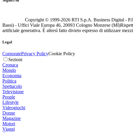
Seguici su
Copyright © 1999-
2026
RTI S.p.A. Business Digital - P.I
Bassi) - Uffici Viale Europa 46, 20093 Cologno Monzese (MI)
Rispett
artificiale generativa. È altresì fatto divieto espresso di utilizzare mez
Legal
Corporate
Privacy Policy
Cookie Policy
Sezioni
Cronaca
Mondo
Economia
Politica
Spettacolo
Televisione
People
Lifestyle
Videogiochi
Donne
Magazine
Motori
Viaggi