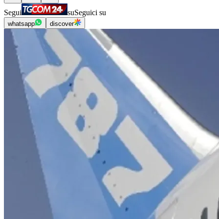
Segui
su
Seguici su
whatsapp
discover