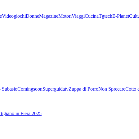
e
Videogiochi
Donne
Magazine
Motori
Viaggi
Cucina
Tgtech
E-Planet
Cult
 Subasio
Comingsoon
Superguidatv
Zuppa di Porro
Non Sprecare
Cotto 
tigiano in Fiera 2025