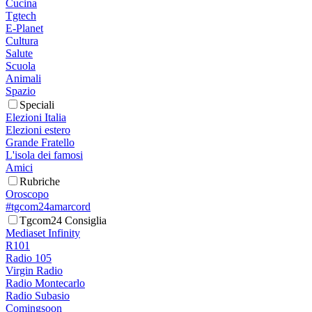
Cucina
Tgtech
E-Planet
Cultura
Salute
Scuola
Animali
Spazio
Speciali
Elezioni Italia
Elezioni estero
Grande Fratello
L'isola dei famosi
Amici
Rubriche
Oroscopo
#tgcom24amarcord
Tgcom24 Consiglia
Mediaset Infinity
R101
Radio 105
Virgin Radio
Radio Montecarlo
Radio Subasio
Comingsoon