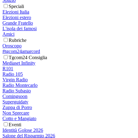
Spazio
Speciali
Elezioni Italia
Elezioni estero
Grande Fratello
L'isola dei famosi
Amici
Rubriche
Oroscopo
#tgcom24amarcord
Tgcom24 Consiglia
Mediaset Infinity
R101
Radio 105
Virgin Radio
Radio Montecarlo
Radio Subasio
Comingsoon
Superguidatv
Zuppa di Porro
Non Sprecare
Cotto e Mangiato
Eventi
Identità Golose 2026
Salone del Risparmio 2026