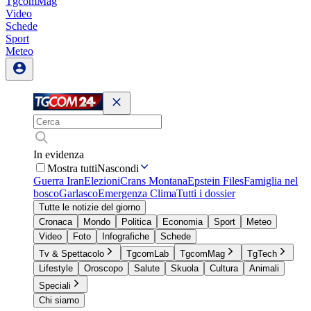
TgcomMag
Video
Schede
Sport
Meteo
In evidenza
Mostra tutti
Nascondi
Guerra Iran
Elezioni
Crans Montana
Epstein Files
Famiglia nel
bosco
Garlasco
Emergenza Clima
Tutti i dossier
Tutte le notizie del giorno
Cronaca
Mondo
Politica
Economia
Sport
Meteo
Video
Foto
Infografiche
Schede
Tv & Spettacolo
TgcomLab
TgcomMag
TgTech
Lifestyle
Oroscopo
Salute
Skuola
Cultura
Animali
Speciali
Chi siamo