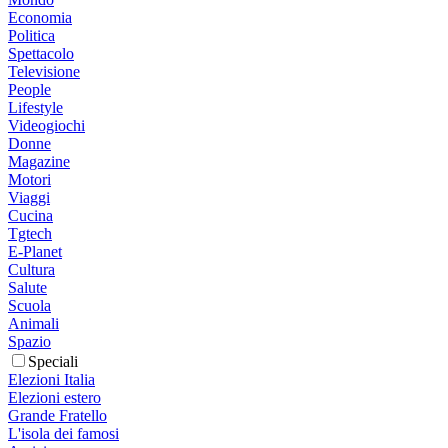
Economia
Politica
Spettacolo
Televisione
People
Lifestyle
Videogiochi
Donne
Magazine
Motori
Viaggi
Cucina
Tgtech
E-Planet
Cultura
Salute
Scuola
Animali
Spazio
Speciali
Elezioni Italia
Elezioni estero
Grande Fratello
L'isola dei famosi