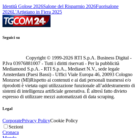
Identità Golose 2026
Salone del Risparmio 2026
Fuorisalone
2026
L'Artigiano in Fiera 2025
Seguici su
Copyright © 1999-
2026
RTI S.p.A. Business Digital -
P.Iva 03976881007 - Tutti i diritti riservati - Per la pubblicità
Mediamond S.p.A. - RTI S.p.A., Mediaset N.V., sede legale
Amsterdam (Paesi Bassi) - Uffici Viale Europa 46, 20093 Cologno
Monzese (MI)
Rispetto ai contenuti e ai dati personali trasmessi e/o
riprodotti è vietata ogni utilizzazione funzionale all’addestramento di
sistemi di intelligenza artificiale generativa. È altresì fatto divieto
espresso di utilizzare mezzi automatizzati di data scraping.
Legal
Corporate
Privacy Policy
Cookie Policy
Sezioni
Cronaca
Mondo