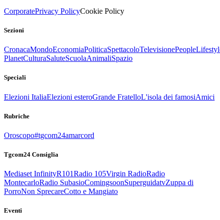
Corporate
Privacy Policy
Cookie Policy
Sezioni
Cronaca
Mondo
Economia
Politica
Spettacolo
Televisione
People
Lifestyl
Planet
Cultura
Salute
Scuola
Animali
Spazio
Speciali
Elezioni Italia
Elezioni estero
Grande Fratello
L'isola dei famosi
Amici
Rubriche
Oroscopo
#tgcom24amarcord
Tgcom24 Consiglia
Mediaset Infinity
R101
Radio 105
Virgin Radio
Radio
Montecarlo
Radio Subasio
Comingsoon
Superguidatv
Zuppa di
Porro
Non Sprecare
Cotto e Mangiato
Eventi