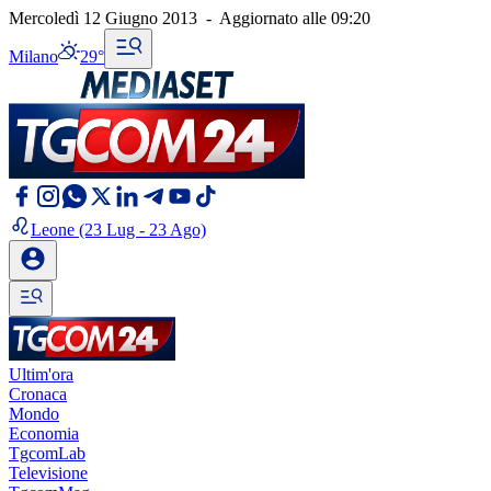
Mercoledì 12 Giugno 2013
-
Aggiornato alle
09:20
Milano
29°
Leone
(23 Lug - 23 Ago)
Ultim'ora
Cronaca
Mondo
Economia
TgcomLab
Televisione