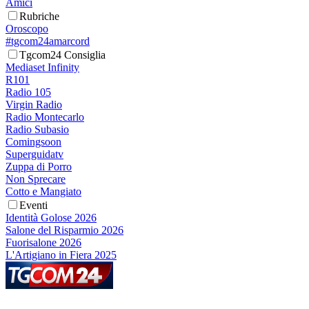
Amici
Rubriche
Oroscopo
#tgcom24amarcord
Tgcom24 Consiglia
Mediaset Infinity
R101
Radio 105
Virgin Radio
Radio Montecarlo
Radio Subasio
Comingsoon
Superguidatv
Zuppa di Porro
Non Sprecare
Cotto e Mangiato
Eventi
Identità Golose 2026
Salone del Risparmio 2026
Fuorisalone 2026
L'Artigiano in Fiera 2025