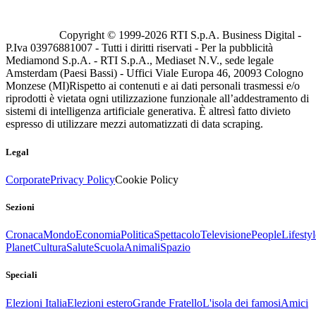
Copyright © 1999-
2026
RTI S.p.A. Business Digital -
P.Iva 03976881007 - Tutti i diritti riservati - Per la pubblicità
Mediamond S.p.A. - RTI S.p.A., Mediaset N.V., sede legale
Amsterdam (Paesi Bassi) - Uffici Viale Europa 46, 20093 Cologno
Monzese (MI)
Rispetto ai contenuti e ai dati personali trasmessi e/o
riprodotti è vietata ogni utilizzazione funzionale all’addestramento di
sistemi di intelligenza artificiale generativa. È altresì fatto divieto
espresso di utilizzare mezzi automatizzati di data scraping.
Legal
Corporate
Privacy Policy
Cookie Policy
Sezioni
Cronaca
Mondo
Economia
Politica
Spettacolo
Televisione
People
Lifestyl
Planet
Cultura
Salute
Scuola
Animali
Spazio
Speciali
Elezioni Italia
Elezioni estero
Grande Fratello
L'isola dei famosi
Amici