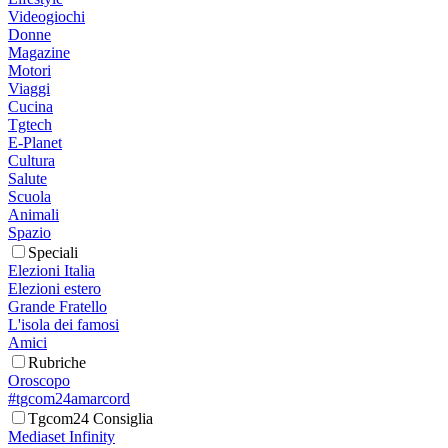
Videogiochi
Donne
Magazine
Motori
Viaggi
Cucina
Tgtech
E-Planet
Cultura
Salute
Scuola
Animali
Spazio
Speciali
Elezioni Italia
Elezioni estero
Grande Fratello
L'isola dei famosi
Amici
Rubriche
Oroscopo
#tgcom24amarcord
Tgcom24 Consiglia
Mediaset Infinity