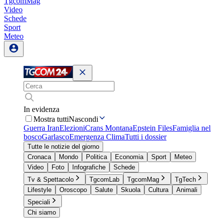
TgcomMag
Video
Schede
Sport
Meteo
In evidenza
Mostra tutti
Nascondi
Guerra Iran
Elezioni
Crans Montana
Epstein Files
Famiglia nel
bosco
Garlasco
Emergenza Clima
Tutti i dossier
Tutte le notizie del giorno
Cronaca
Mondo
Politica
Economia
Sport
Meteo
Video
Foto
Infografiche
Schede
Tv & Spettacolo
TgcomLab
TgcomMag
TgTech
Lifestyle
Oroscopo
Salute
Skuola
Cultura
Animali
Speciali
Chi siamo