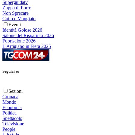
Superguidatv
Zuppa di Porro
Non Sprecare
Cotto e Mangiato
Eventi
Identità Golose 2026
Salone del Risparmio 2026
Fuorisalone 2026
L'Artigiano in Fiera 2025
Seguici su
Sezioni
Cronaca
Mondo
Economia
Politica
Spettacolo
Televisione
People
Lifestyle