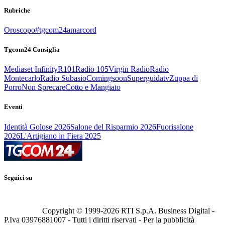
Rubriche
Oroscopo
#tgcom24amarcord
Tgcom24 Consiglia
Mediaset Infinity
R101
Radio 105
Virgin Radio
Radio
Montecarlo
Radio Subasio
Comingsoon
Superguidatv
Zuppa di
Porro
Non Sprecare
Cotto e Mangiato
Eventi
Identità Golose 2026
Salone del Risparmio 2026
Fuorisalone
2026
L'Artigiano in Fiera 2025
Seguici su
Copyright © 1999-
2026
RTI S.p.A. Business Digital -
P.Iva 03976881007 - Tutti i diritti riservati - Per la pubblicità