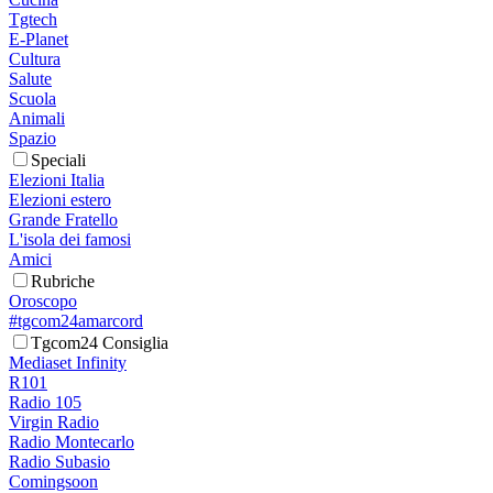
Tgtech
E-Planet
Cultura
Salute
Scuola
Animali
Spazio
Speciali
Elezioni Italia
Elezioni estero
Grande Fratello
L'isola dei famosi
Amici
Rubriche
Oroscopo
#tgcom24amarcord
Tgcom24 Consiglia
Mediaset Infinity
R101
Radio 105
Virgin Radio
Radio Montecarlo
Radio Subasio
Comingsoon