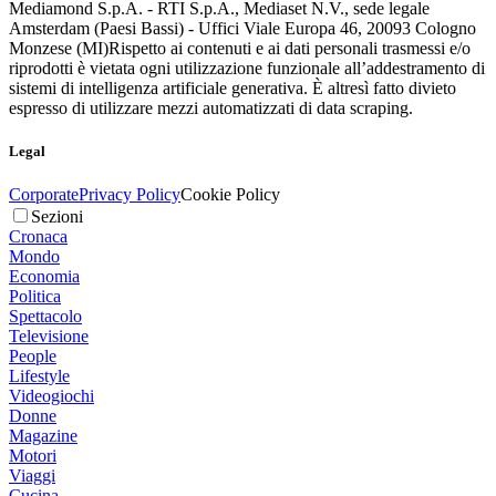
Mediamond S.p.A. - RTI S.p.A., Mediaset N.V., sede legale
Amsterdam (Paesi Bassi) - Uffici Viale Europa 46, 20093 Cologno
Monzese (MI)
Rispetto ai contenuti e ai dati personali trasmessi e/o
riprodotti è vietata ogni utilizzazione funzionale all’addestramento di
sistemi di intelligenza artificiale generativa. È altresì fatto divieto
espresso di utilizzare mezzi automatizzati di data scraping.
Legal
Corporate
Privacy Policy
Cookie Policy
Sezioni
Cronaca
Mondo
Economia
Politica
Spettacolo
Televisione
People
Lifestyle
Videogiochi
Donne
Magazine
Motori
Viaggi
Cucina