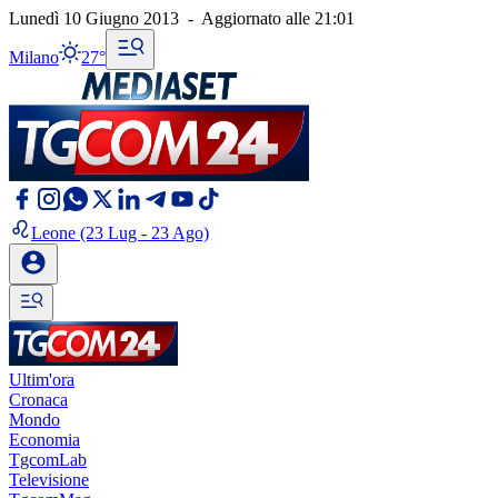
Lunedì 10 Giugno 2013
-
Aggiornato alle
21:01
Milano
27°
Leone
(23 Lug - 23 Ago)
Ultim'ora
Cronaca
Mondo
Economia
TgcomLab
Televisione