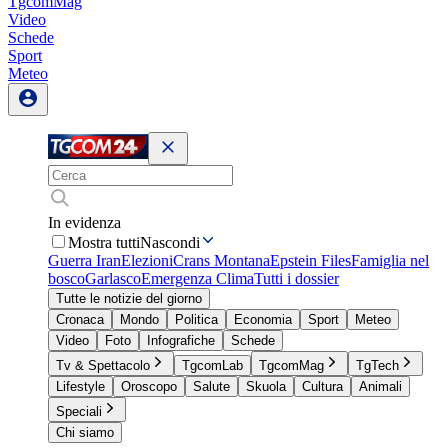
TgcomMag
Video
Schede
Sport
Meteo
In evidenza
Mostra tutti
Nascondi
Guerra Iran
Elezioni
Crans Montana
Epstein Files
Famiglia nel
bosco
Garlasco
Emergenza Clima
Tutti i dossier
Tutte le notizie del giorno
Cronaca
Mondo
Politica
Economia
Sport
Meteo
Video
Foto
Infografiche
Schede
Tv & Spettacolo
TgcomLab
TgcomMag
TgTech
Lifestyle
Oroscopo
Salute
Skuola
Cultura
Animali
Speciali
Chi siamo