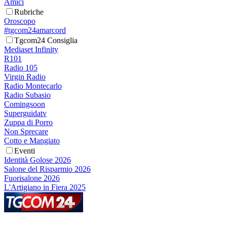
Amici
Rubriche
Oroscopo
#tgcom24amarcord
Tgcom24 Consiglia
Mediaset Infinity
R101
Radio 105
Virgin Radio
Radio Montecarlo
Radio Subasio
Comingsoon
Superguidatv
Zuppa di Porro
Non Sprecare
Cotto e Mangiato
Eventi
Identità Golose 2026
Salone del Risparmio 2026
Fuorisalone 2026
L'Artigiano in Fiera 2025