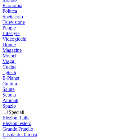
Economia
Politica
Spettacolo
Televisione
People
Lifestyle
Videogiochi
Donne
Magazine
Motori
Viaggi
Cucina
Tgtech
E-Planet
Cultura
Salute
Scuola
Animali
Spazio
Speciali
Elezioni Italia
Elezioni estero
Grande Fratello
L'isola dei famosi