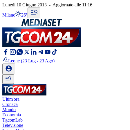
Lunedì 10 Giugno 2013
-
Aggiornato alle
11:16
Milano
26°
Leone
(23 Lug - 23 Ago)
Ultim'ora
Cronaca
Mondo
Economia
TgcomLab
Televisione