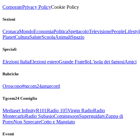
Corporate
Privacy Policy
Cookie Policy
Sezioni
Cronaca
Mondo
Economia
Politica
Spettacolo
Televisione
People
Lifestyl
Planet
Cultura
Salute
Scuola
Animali
Spazio
Speciali
Elezioni Italia
Elezioni estero
Grande Fratello
L'isola dei famosi
Amici
Rubriche
Oroscopo
#tgcom24amarcord
Tgcom24 Consiglia
Mediaset Infinity
R101
Radio 105
Virgin Radio
Radio
Montecarlo
Radio Subasio
Comingsoon
Superguidatv
Zuppa di
Porro
Non Sprecare
Cotto e Mangiato
Eventi