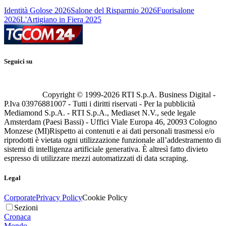
Identità Golose 2026
Salone del Risparmio 2026
Fuorisalone
2026
L'Artigiano in Fiera 2025
Seguici su
Copyright © 1999-
2026
RTI S.p.A. Business Digital -
P.Iva 03976881007 - Tutti i diritti riservati - Per la pubblicità
Mediamond S.p.A. - RTI S.p.A., Mediaset N.V., sede legale
Amsterdam (Paesi Bassi) - Uffici Viale Europa 46, 20093 Cologno
Monzese (MI)
Rispetto ai contenuti e ai dati personali trasmessi e/o
riprodotti è vietata ogni utilizzazione funzionale all’addestramento di
sistemi di intelligenza artificiale generativa. È altresì fatto divieto
espresso di utilizzare mezzi automatizzati di data scraping.
Legal
Corporate
Privacy Policy
Cookie Policy
Sezioni
Cronaca
Mondo