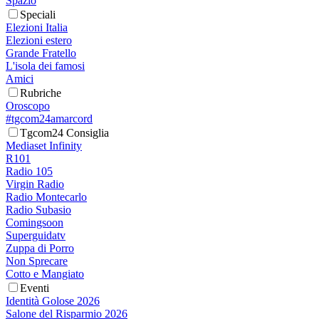
Spazio
Speciali
Elezioni Italia
Elezioni estero
Grande Fratello
L'isola dei famosi
Amici
Rubriche
Oroscopo
#tgcom24amarcord
Tgcom24 Consiglia
Mediaset Infinity
R101
Radio 105
Virgin Radio
Radio Montecarlo
Radio Subasio
Comingsoon
Superguidatv
Zuppa di Porro
Non Sprecare
Cotto e Mangiato
Eventi
Identità Golose 2026
Salone del Risparmio 2026