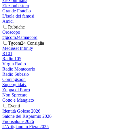
Elezioni Italia
Elezioni estero
Grande Fratello
L'isola dei famosi
Amici
Rubriche
Oroscopo
#tgcom24amarcord
Tgcom24 Consiglia
Mediaset Infinity
R101
Radio 105
Virgin Radio
Radio Montecarlo
Radio Subasio
Comingsoon
Superguidatv
Zuppa di Porro
Non Sprecare
Cotto e Mangiato
Eventi
Identità Golose 2026
Salone del Risparmio 2026
Fuorisalone 2026
L'Artigiano in Fiera 2025