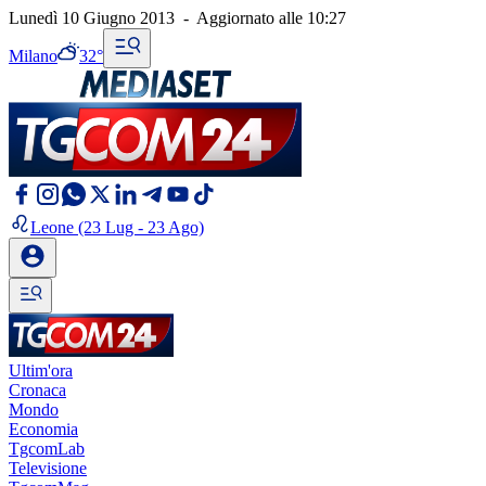
Lunedì 10 Giugno 2013
-
Aggiornato alle
10:27
Milano
32°
Leone
(23 Lug - 23 Ago)
Ultim'ora
Cronaca
Mondo
Economia
TgcomLab
Televisione