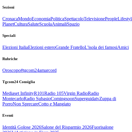
Sezioni
Cronaca
Mondo
Economia
Politica
Spettacolo
Televisione
People
Lifestyl
Planet
Cultura
Salute
Scuola
Animali
Spazio
Speciali
Elezioni Italia
Elezioni estero
Grande Fratello
L'isola dei famosi
Amici
Rubriche
Oroscopo
#tgcom24amarcord
Tgcom24 Consiglia
Mediaset Infinity
R101
Radio 105
Virgin Radio
Radio
Montecarlo
Radio Subasio
Comingsoon
Superguidatv
Zuppa di
Porro
Non Sprecare
Cotto e Mangiato
Eventi
Identità Golose 2026
Salone del Risparmio 2026
Fuorisalone