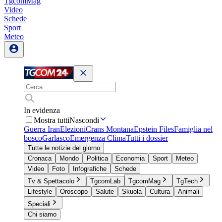
TgcomMag
Video
Schede
Sport
Meteo
In evidenza
Mostra tutti
Nascondi
Guerra Iran
Elezioni
Crans Montana
Epstein Files
Famiglia nel
bosco
Garlasco
Emergenza Clima
Tutti i dossier
Tutte le notizie del giorno
Cronaca
Mondo
Politica
Economia
Sport
Meteo
Video
Foto
Infografiche
Schede
Tv & Spettacolo
TgcomLab
TgcomMag
TgTech
Lifestyle
Oroscopo
Salute
Skuola
Cultura
Animali
Speciali
Chi siamo