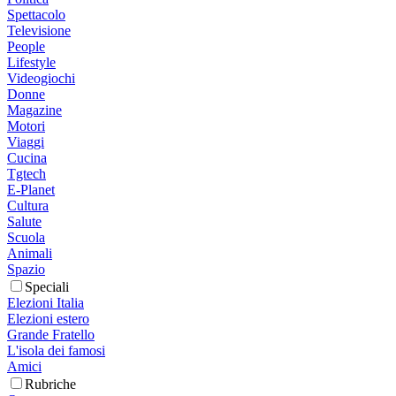
Spettacolo
Televisione
People
Lifestyle
Videogiochi
Donne
Magazine
Motori
Viaggi
Cucina
Tgtech
E-Planet
Cultura
Salute
Scuola
Animali
Spazio
Speciali
Elezioni Italia
Elezioni estero
Grande Fratello
L'isola dei famosi
Amici
Rubriche