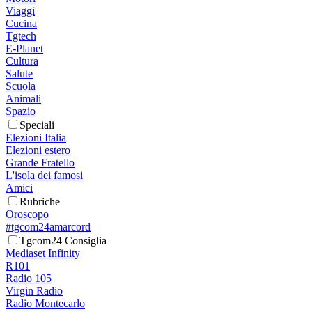
Viaggi
Cucina
Tgtech
E-Planet
Cultura
Salute
Scuola
Animali
Spazio
Speciali
Elezioni Italia
Elezioni estero
Grande Fratello
L'isola dei famosi
Amici
Rubriche
Oroscopo
#tgcom24amarcord
Tgcom24 Consiglia
Mediaset Infinity
R101
Radio 105
Virgin Radio
Radio Montecarlo