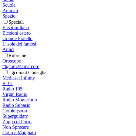
Scuola
Animali
Spazio
Speciali
Elezioni Italia
Elezioni estero
Grande Fratello
L'isola dei famosi
Amici
Rubriche
Oroscopo
#tgcom24amarcord
Tgcom24 Consiglia
Mediaset Infinity
R101
Radio 105
Virgin Radio
Radio Montecarlo
Radio Subasio
Comingsoon
Superguidatv
Zuppa di Porro
Non Sprecare
Cotto e Mangiato