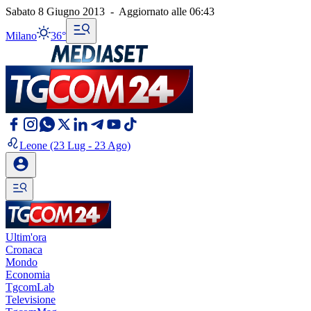
Sabato 8 Giugno 2013
-
Aggiornato alle
06:43
Milano
36°
Leone
(23 Lug - 23 Ago)
Ultim'ora
Cronaca
Mondo
Economia
TgcomLab
Televisione