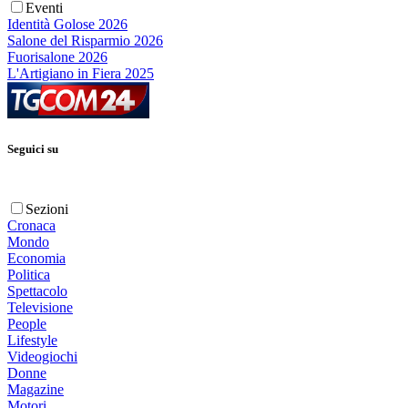
Eventi
Identità Golose 2026
Salone del Risparmio 2026
Fuorisalone 2026
L'Artigiano in Fiera 2025
Seguici su
Sezioni
Cronaca
Mondo
Economia
Politica
Spettacolo
Televisione
People
Lifestyle
Videogiochi
Donne
Magazine
Motori