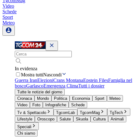
TgcomMag
Video
Schede
Sport
Meteo
In evidenza
Mostra tutti
Nascondi
Guerra Iran
Elezioni
Crans Montana
Epstein Files
Famiglia nel
bosco
Garlasco
Emergenza Clima
Tutti i dossier
Tutte le notizie del giorno
Cronaca
Mondo
Politica
Economia
Sport
Meteo
Video
Foto
Infografiche
Schede
Tv & Spettacolo
TgcomLab
TgcomMag
TgTech
Lifestyle
Oroscopo
Salute
Skuola
Cultura
Animali
Speciali
Chi siamo