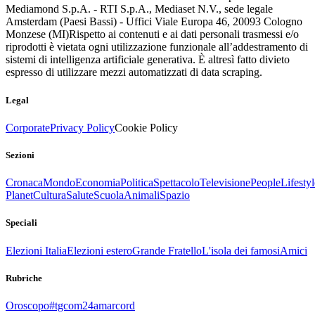
Mediamond S.p.A. - RTI S.p.A., Mediaset N.V., sede legale
Amsterdam (Paesi Bassi) - Uffici Viale Europa 46, 20093 Cologno
Monzese (MI)
Rispetto ai contenuti e ai dati personali trasmessi e/o
riprodotti è vietata ogni utilizzazione funzionale all’addestramento di
sistemi di intelligenza artificiale generativa. È altresì fatto divieto
espresso di utilizzare mezzi automatizzati di data scraping.
Legal
Corporate
Privacy Policy
Cookie Policy
Sezioni
Cronaca
Mondo
Economia
Politica
Spettacolo
Televisione
People
Lifestyl
Planet
Cultura
Salute
Scuola
Animali
Spazio
Speciali
Elezioni Italia
Elezioni estero
Grande Fratello
L'isola dei famosi
Amici
Rubriche
Oroscopo
#tgcom24amarcord