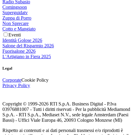
Radio Subasio
Comingsoon
Superguidatv
Zuppa di Porro
Non Sprecare
Cotto e Mangiato
Eventi
Identità Golose 2026
Salone del Risparmio 2026
Fuorisalone 2026
L'Artigiano in Fiera 2025
Legal
Corporate
Cookie Policy
Privacy Policy
Copyright © 1999-
2026
RTI S.p.A. Business Digital - P.Iva
03976881007 - Tutti i diritti riservati - Per la pubblicità Mediamond
S.p.A. - RTI S.p.A., Mediaset N.V., sede legale Amsterdam (Paesi
Bassi) - Uffici Viale Europa 46, 20093 Cologno Monzese (MI)
Rispetto ai contenuti e ai dati personali trasmessi e/o riprodotti è