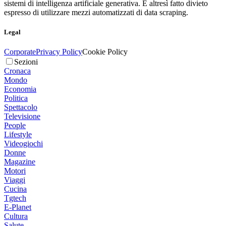
sistemi di intelligenza artificiale generativa. È altresì fatto divieto
espresso di utilizzare mezzi automatizzati di data scraping.
Legal
Corporate
Privacy Policy
Cookie Policy
Sezioni
Cronaca
Mondo
Economia
Politica
Spettacolo
Televisione
People
Lifestyle
Videogiochi
Donne
Magazine
Motori
Viaggi
Cucina
Tgtech
E-Planet
Cultura
Salute