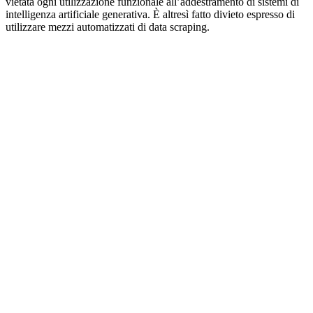
vietata ogni utilizzazione funzionale all’addestramento di sistemi di
intelligenza artificiale generativa. È altresì fatto divieto espresso di
utilizzare mezzi automatizzati di data scraping.