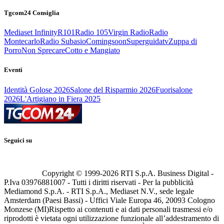
Tgcom24 Consiglia
Mediaset Infinity
R101
Radio 105
Virgin Radio
Radio
Montecarlo
Radio Subasio
Comingsoon
Superguidatv
Zuppa di
Porro
Non Sprecare
Cotto e Mangiato
Eventi
Identità Golose 2026
Salone del Risparmio 2026
Fuorisalone
2026
L'Artigiano in Fiera 2025
Seguici su
Copyright © 1999-
2026
RTI S.p.A. Business Digital -
P.Iva 03976881007 - Tutti i diritti riservati - Per la pubblicità
Mediamond S.p.A. - RTI S.p.A., Mediaset N.V., sede legale
Amsterdam (Paesi Bassi) - Uffici Viale Europa 46, 20093 Cologno
Monzese (MI)
Rispetto ai contenuti e ai dati personali trasmessi e/o
riprodotti è vietata ogni utilizzazione funzionale all’addestramento di