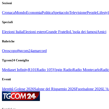
Sezioni
Cronaca
Mondo
Economia
Politica
Spettacolo
Televisione
People
Lifestyl
Speciali
Elezioni Italia
Elezioni estero
Grande Fratello
L'isola dei famosi
Amici
Rubriche
Oroscopo
#tgcom24amarcord
Tgcom24 Consiglia
Mediaset Infinity
R101
Radio 105
Virgin Radio
Radio Montecarlo
Radio
Eventi
Identità Golose 2026
Salone del Risparmio 2026
Fuorisalone 2026
L'Ar