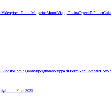
e
Videogiochi
Donne
Magazine
Motori
Viaggi
Cucina
Tgtech
E-Planet
Cult
 Subasio
Comingsoon
Superguidatv
Zuppa di Porro
Non Sprecare
Cotto 
tigiano in Fiera 2025