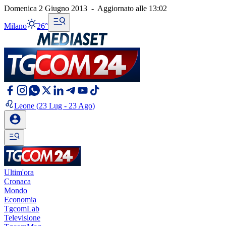
Domenica 2 Giugno 2013
-
Aggiornato alle
13:02
Milano
26°
Leone
(23 Lug - 23 Ago)
Ultim'ora
Cronaca
Mondo
Economia
TgcomLab
Televisione