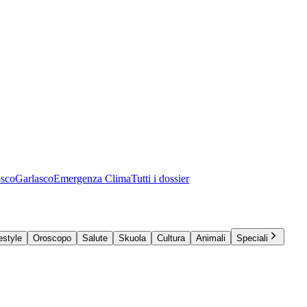
osco
Garlasco
Emergenza Clima
Tutti i dossier
estyle
Oroscopo
Salute
Skuola
Cultura
Animali
Speciali