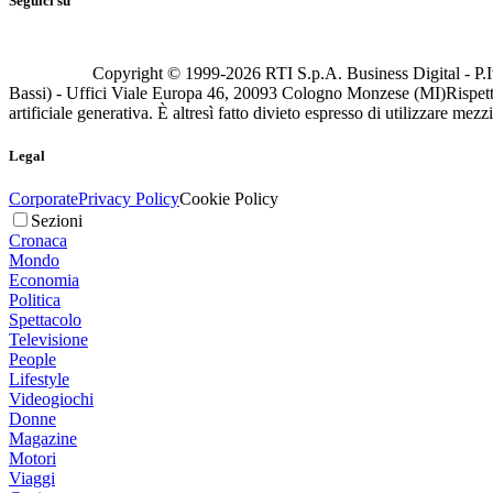
Seguici su
Copyright © 1999-
2026
RTI S.p.A. Business Digital - P.I
Bassi) - Uffici Viale Europa 46, 20093 Cologno Monzese (MI)
Rispett
artificiale generativa. È altresì fatto divieto espresso di utilizzare mez
Legal
Corporate
Privacy Policy
Cookie Policy
Sezioni
Cronaca
Mondo
Economia
Politica
Spettacolo
Televisione
People
Lifestyle
Videogiochi
Donne
Magazine
Motori
Viaggi