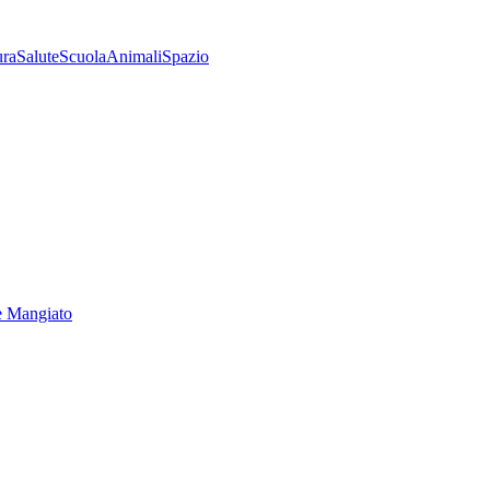
ura
Salute
Scuola
Animali
Spazio
e Mangiato