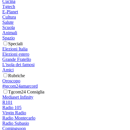
Cucina
Tgtech
E-Planet
Cultura
Salute
Scuola
Animali
Spazio
Speciali
Elezioni Italia
Elezioni estero
Grande Fratello
L'isola dei famosi
Amici
Rubriche
Oroscopo
#tgcom24amarcord
Tgcom24 Consiglia
Mediaset Infinity
R101
Radio 105
Virgin Radio
Radio Montecarlo
Radio Subasio
Comingsoon