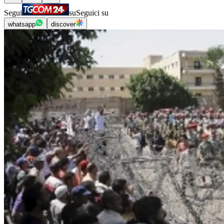
Segui
su
Seguici su
whatsapp
discover