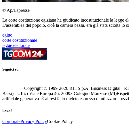
© Ap/Lapresse
La corte costituzione egiziana ha giudicato incostituzionale la legge ele
L'assemblea del popolo, cioè la camera bassa, era già stata sciolta lo 
egitto
corte costituzionale
legge elettorale
Seguici su
Copyright © 1999-
2026
RTI S.p.A. Business Digital - P.I
Bassi) - Uffici Viale Europa 46, 20093 Cologno Monzese (MI)
Rispett
artificiale generativa. È altresì fatto divieto espresso di utilizzare mez
Legal
Corporate
Privacy Policy
Cookie Policy