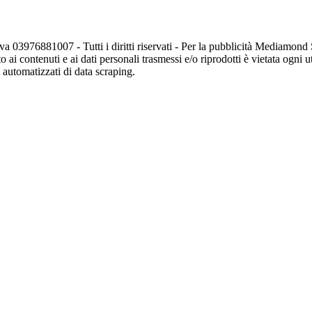
va 03976881007 - Tutti i diritti riservati - Per la pubblicità Mediamon
o ai contenuti e ai dati personali trasmessi e/o riprodotti è vietata ogni 
zi automatizzati di data scraping.