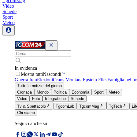
TgcomMag
Video
Schede
Sport
Meteo
In evidenza
Mostra tutti
Nascondi
Guerra Iran
Elezioni
Crans Montana
Epstein Files
Famiglia nel b
Tutte le notizie del giorno
Cronaca
Mondo
Politica
Economia
Sport
Meteo
Video
Foto
Infografiche
Schede
Tv & Spettacolo
TgcomLab
TgcomMag
TgTech
Lif
Chi siamo
Seguici anche su