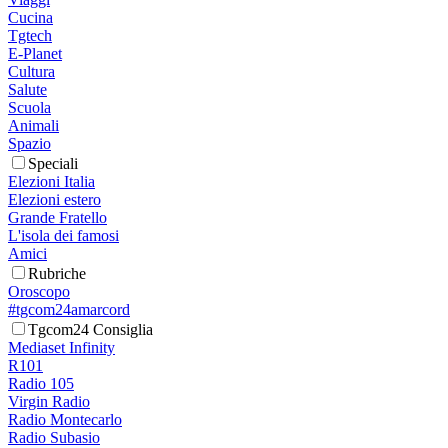
Cucina
Tgtech
E-Planet
Cultura
Salute
Scuola
Animali
Spazio
Speciali
Elezioni Italia
Elezioni estero
Grande Fratello
L'isola dei famosi
Amici
Rubriche
Oroscopo
#tgcom24amarcord
Tgcom24 Consiglia
Mediaset Infinity
R101
Radio 105
Virgin Radio
Radio Montecarlo
Radio Subasio