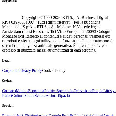
Seguici su
Copyright © 1999-
2026
RTI S.p.A. Business Digital -
P.Iva 03976881007 - Tutti i diritti riservati - Per la pubblicità
Mediamond S.p.A. - RTI S.p.A., Mediaset N.V., sede legale
Amsterdam (Paesi Bassi) - Uffici Viale Europa 46, 20093 Cologno
Monzese (MI)
Rispetto ai contenuti e ai dati personali trasmessi e/o
riprodotti è vietata ogni utilizzazione funzionale all’addestramento di
sistemi di intelligenza artificiale generativa. È altresì fatto divieto
espresso di utilizzare mezzi automatizzati di data scraping.
Legal
Corporate
Privacy Policy
Cookie Policy
Sezioni
Cronaca
Mondo
Economia
Politica
Spettacolo
Televisione
People
Lifestyl
Planet
Cultura
Salute
Scuola
Animali
Spazio
Speciali
Elezioni Italia
Elezioni estero
Grande Fratello
L'isola dei famosi
Amici