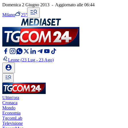
Domenica 2 Giugno 2013
-
Aggiornato alle
06:44
Milano
25°
Leone
(23 Lug - 23 Ago)
Ultim'ora
Cronaca
Mondo
Economia
TgcomLab
Televisione