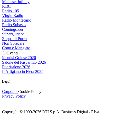
Mediaset Infinity
R101
Radio 105
Virgin Radio
Radio Montecarlo
Radio Subasio
Comingsoon
Superguidatv
Zuppa di Porro
Non Sprecare
Cotto e Mangiato
Eventi
Identità Golose 2026
Salone del Risparmio 2026
Fuorisalone 2026
L'Artigiano in Fiera 2025
Legal
Corporate
Cookie Policy
Privacy Policy
Copyright © 1999-
2026
RTI S.p.A. Business Digital - P.Iva