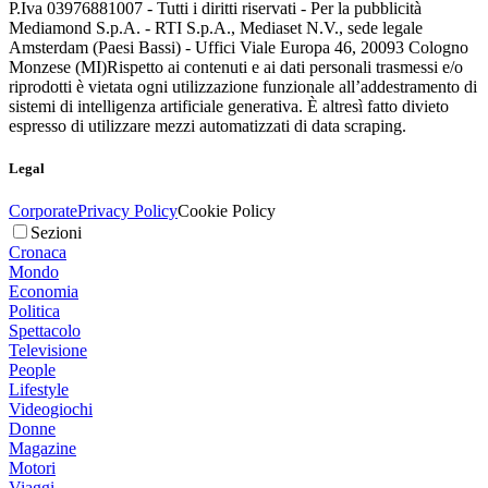
P.Iva 03976881007 - Tutti i diritti riservati - Per la pubblicità
Mediamond S.p.A. - RTI S.p.A., Mediaset N.V., sede legale
Amsterdam (Paesi Bassi) - Uffici Viale Europa 46, 20093 Cologno
Monzese (MI)
Rispetto ai contenuti e ai dati personali trasmessi e/o
riprodotti è vietata ogni utilizzazione funzionale all’addestramento di
sistemi di intelligenza artificiale generativa. È altresì fatto divieto
espresso di utilizzare mezzi automatizzati di data scraping.
Legal
Corporate
Privacy Policy
Cookie Policy
Sezioni
Cronaca
Mondo
Economia
Politica
Spettacolo
Televisione
People
Lifestyle
Videogiochi
Donne
Magazine
Motori
Viaggi