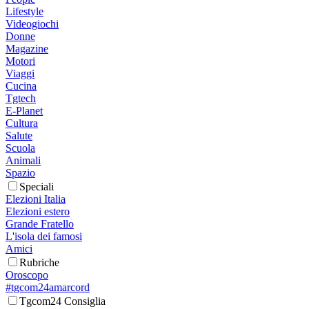
Lifestyle
Videogiochi
Donne
Magazine
Motori
Viaggi
Cucina
Tgtech
E-Planet
Cultura
Salute
Scuola
Animali
Spazio
Speciali
Elezioni Italia
Elezioni estero
Grande Fratello
L'isola dei famosi
Amici
Rubriche
Oroscopo
#tgcom24amarcord
Tgcom24 Consiglia