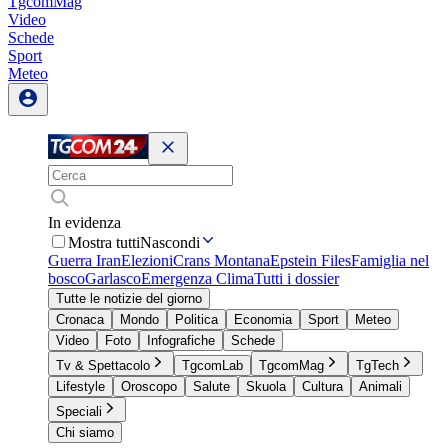
TgcomMag
Video
Schede
Sport
Meteo
In evidenza
Mostra tutti
Nascondi
Guerra Iran
Elezioni
Crans Montana
Epstein Files
Famiglia nel
bosco
Garlasco
Emergenza Clima
Tutti i dossier
Tutte le notizie del giorno
Cronaca
Mondo
Politica
Economia
Sport
Meteo
Video
Foto
Infografiche
Schede
Tv & Spettacolo
TgcomLab
TgcomMag
TgTech
Lifestyle
Oroscopo
Salute
Skuola
Cultura
Animali
Speciali
Chi siamo