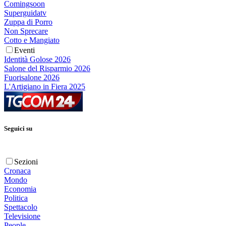
Comingsoon
Superguidatv
Zuppa di Porro
Non Sprecare
Cotto e Mangiato
Eventi
Identità Golose 2026
Salone del Risparmio 2026
Fuorisalone 2026
L'Artigiano in Fiera 2025
Seguici su
Sezioni
Cronaca
Mondo
Economia
Politica
Spettacolo
Televisione
People