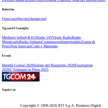
Rubriche
Oroscopo
#tgcom24amarcord
Tgcom24 Consiglia
Mediaset Infinity
R101
Radio 105
Virgin Radio
Radio
Montecarlo
Radio Subasio
Comingsoon
Superguidatv
Zuppa di
Porro
Non Sprecare
Cotto e Mangiato
Eventi
Identità Golose 2026
Salone del Risparmio 2026
Fuorisalone
2026
L'Artigiano in Fiera 2025
Seguici su
Copyright © 1999-
2026
RTI S.p.A. Business Digital -