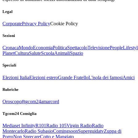
Legal
Corporate
Privacy Policy
Cookie Policy
Sezioni
Cronaca
Mondo
Economia
Politica
Spettacolo
Televisione
People
Lifestyl
Planet
Cultura
Salute
Scuola
Animali
Spazio
Speciali
Elezioni Italia
Elezioni estero
Grande Fratello
L'isola dei famosi
Amici
Rubriche
Oroscopo
#tgcom24amarcord
Tgcom24 Consiglia
Mediaset Infinity
R101
Radio 105
Virgin Radio
Radio
Montecarlo
Radio Subasio
Comingsoon
Superguidatv
Zuppa di
Porro
Non Sprecare
Cotto e Mangiato