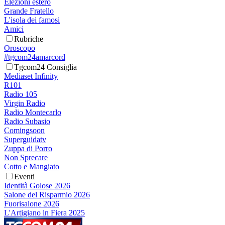
Elezioni estero
Grande Fratello
L'isola dei famosi
Amici
Rubriche
Oroscopo
#tgcom24amarcord
Tgcom24 Consiglia
Mediaset Infinity
R101
Radio 105
Virgin Radio
Radio Montecarlo
Radio Subasio
Comingsoon
Superguidatv
Zuppa di Porro
Non Sprecare
Cotto e Mangiato
Eventi
Identità Golose 2026
Salone del Risparmio 2026
Fuorisalone 2026
L'Artigiano in Fiera 2025