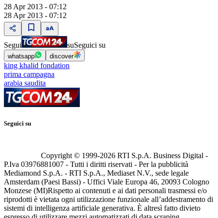
28 Apr 2013 - 07:12
28 Apr 2013 - 07:12
Segui
su
Seguici su
whatsapp
discover
king khalid fondation
prima campagna
arabia saudita
Seguici su
Copyright © 1999-
2026
RTI S.p.A. Business Digital -
P.Iva 03976881007 - Tutti i diritti riservati - Per la pubblicità
Mediamond S.p.A. - RTI S.p.A., Mediaset N.V., sede legale
Amsterdam (Paesi Bassi) - Uffici Viale Europa 46, 20093 Cologno
Monzese (MI)
Rispetto ai contenuti e ai dati personali trasmessi e/o
riprodotti è vietata ogni utilizzazione funzionale all’addestramento di
sistemi di intelligenza artificiale generativa. È altresì fatto divieto
espresso di utilizzare mezzi automatizzati di data scraping.