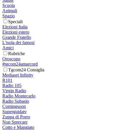
Salute
Scuola
Animali
Spazio
Speciali
Elezioni Italia
Elezioni estero
Grande Fratello
L'isola dei famosi
Amici
Rubriche
Oroscopo
#tgcom24amarcord
Tgcom24 Consiglia
Mediaset Infinity
R101
Radio 105
Virgin Radio
Radio Montecarlo
Radio Subasio
Comingsoon
Superguidatv
Zuppa di Porro
Non Sprecare
Cotto e Mangiato