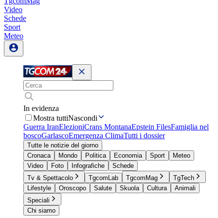
TgcomMag
Video
Schede
Sport
Meteo
In evidenza
Mostra tutti
Nascondi
Guerra Iran
Elezioni
Crans Montana
Epstein Files
Famiglia nel
bosco
Garlasco
Emergenza Clima
Tutti i dossier
Tutte le notizie del giorno
Cronaca
Mondo
Politica
Economia
Sport
Meteo
Video
Foto
Infografiche
Schede
Tv & Spettacolo
TgcomLab
TgcomMag
TgTech
Lifestyle
Oroscopo
Salute
Skuola
Cultura
Animali
Speciali
Chi siamo