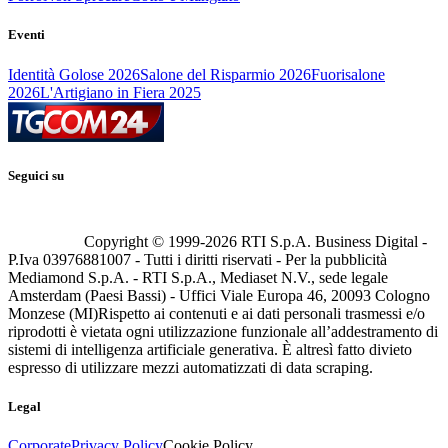
Eventi
Identità Golose 2026
Salone del Risparmio 2026
Fuorisalone
2026
L'Artigiano in Fiera 2025
Seguici su
Copyright © 1999-
2026
RTI S.p.A. Business Digital -
P.Iva 03976881007 - Tutti i diritti riservati - Per la pubblicità
Mediamond S.p.A. - RTI S.p.A., Mediaset N.V., sede legale
Amsterdam (Paesi Bassi) - Uffici Viale Europa 46, 20093 Cologno
Monzese (MI)
Rispetto ai contenuti e ai dati personali trasmessi e/o
riprodotti è vietata ogni utilizzazione funzionale all’addestramento di
sistemi di intelligenza artificiale generativa. È altresì fatto divieto
espresso di utilizzare mezzi automatizzati di data scraping.
Legal
Corporate
Privacy Policy
Cookie Policy