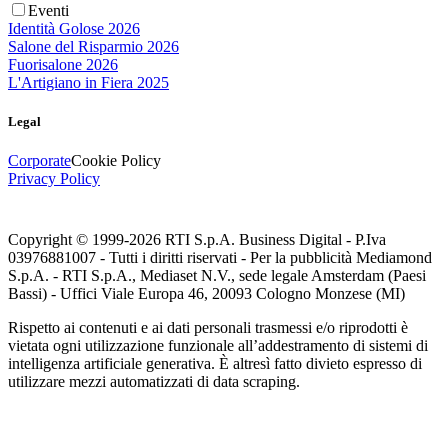
Eventi
Identità Golose 2026
Salone del Risparmio 2026
Fuorisalone 2026
L'Artigiano in Fiera 2025
Legal
Corporate
Cookie Policy
Privacy Policy
Copyright © 1999-
2026
RTI S.p.A. Business Digital - P.Iva
03976881007 - Tutti i diritti riservati - Per la pubblicità Mediamond
S.p.A. - RTI S.p.A., Mediaset N.V., sede legale Amsterdam (Paesi
Bassi) - Uffici Viale Europa 46, 20093 Cologno Monzese (MI)
Rispetto ai contenuti e ai dati personali trasmessi e/o riprodotti è
vietata ogni utilizzazione funzionale all’addestramento di sistemi di
intelligenza artificiale generativa. È altresì fatto divieto espresso di
utilizzare mezzi automatizzati di data scraping.