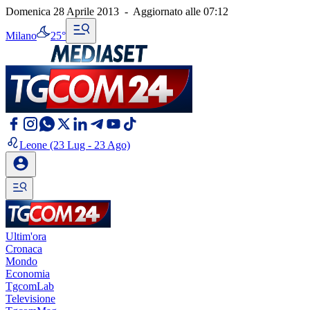
Domenica 28 Aprile 2013
-
Aggiornato alle
07:12
Milano
25°
Leone
(23 Lug - 23 Ago)
Ultim'ora
Cronaca
Mondo
Economia
TgcomLab
Televisione