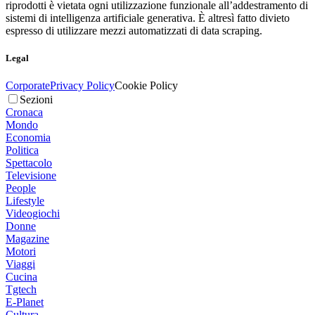
riprodotti è vietata ogni utilizzazione funzionale all’addestramento di
sistemi di intelligenza artificiale generativa. È altresì fatto divieto
espresso di utilizzare mezzi automatizzati di data scraping.
Legal
Corporate
Privacy Policy
Cookie Policy
Sezioni
Cronaca
Mondo
Economia
Politica
Spettacolo
Televisione
People
Lifestyle
Videogiochi
Donne
Magazine
Motori
Viaggi
Cucina
Tgtech
E-Planet
Cultura