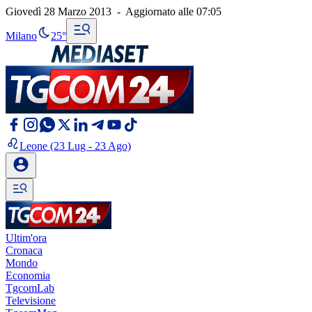
Giovedì 28 Marzo 2013
-
Aggiornato alle
07:05
Milano
25°
Leone
(23 Lug - 23 Ago)
Ultim'ora
Cronaca
Mondo
Economia
TgcomLab
Televisione