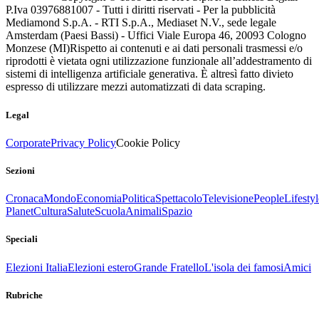
P.Iva 03976881007 - Tutti i diritti riservati - Per la pubblicità
Mediamond S.p.A. - RTI S.p.A., Mediaset N.V., sede legale
Amsterdam (Paesi Bassi) - Uffici Viale Europa 46, 20093 Cologno
Monzese (MI)
Rispetto ai contenuti e ai dati personali trasmessi e/o
riprodotti è vietata ogni utilizzazione funzionale all’addestramento di
sistemi di intelligenza artificiale generativa. È altresì fatto divieto
espresso di utilizzare mezzi automatizzati di data scraping.
Legal
Corporate
Privacy Policy
Cookie Policy
Sezioni
Cronaca
Mondo
Economia
Politica
Spettacolo
Televisione
People
Lifestyl
Planet
Cultura
Salute
Scuola
Animali
Spazio
Speciali
Elezioni Italia
Elezioni estero
Grande Fratello
L'isola dei famosi
Amici
Rubriche