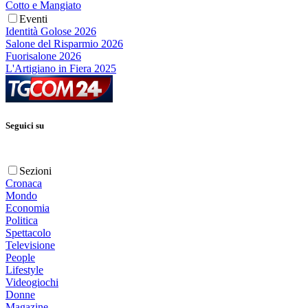
Cotto e Mangiato
Eventi
Identità Golose 2026
Salone del Risparmio 2026
Fuorisalone 2026
L'Artigiano in Fiera 2025
Seguici su
Sezioni
Cronaca
Mondo
Economia
Politica
Spettacolo
Televisione
People
Lifestyle
Videogiochi
Donne
Magazine