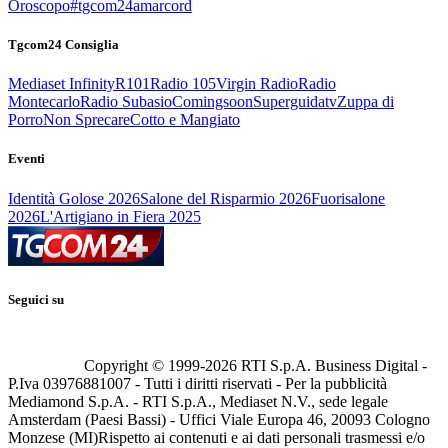
Oroscopo
#tgcom24amarcord
Tgcom24 Consiglia
Mediaset Infinity
R101
Radio 105
Virgin Radio
Radio
Montecarlo
Radio Subasio
Comingsoon
Superguidatv
Zuppa di
Porro
Non Sprecare
Cotto e Mangiato
Eventi
Identità Golose 2026
Salone del Risparmio 2026
Fuorisalone
2026
L'Artigiano in Fiera 2025
Seguici su
Copyright © 1999-
2026
RTI S.p.A. Business Digital -
P.Iva 03976881007 - Tutti i diritti riservati - Per la pubblicità
Mediamond S.p.A. - RTI S.p.A., Mediaset N.V., sede legale
Amsterdam (Paesi Bassi) - Uffici Viale Europa 46, 20093 Cologno
Monzese (MI)
Rispetto ai contenuti e ai dati personali trasmessi e/o