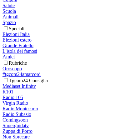
Salute
Scuola
Animali
Spazio
Speciali
Elezioni Italia
Elezioni estero
Grande Fratello
L'isola dei famosi
Amici
Rubriche
Oroscopo
#tgcom24amarcord
Tgcom24 Consiglia
Mediaset Infinity
R101
Radio 105
Virgin Radio
Radio Montecarlo
Radio Subasio
Comingsoon
Superguidatv
Zuppa di Porro
Non Sprecare