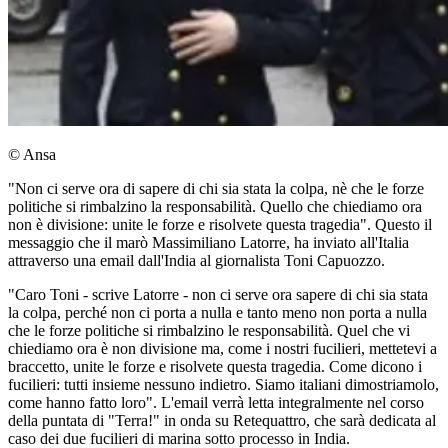
© Ansa
"Non ci serve ora di sapere di chi sia stata la colpa, nè che le forze
politiche si rimbalzino la responsabilità. Quello che chiediamo ora
non è divisione: unite le forze e risolvete questa tragedia". Questo il
messaggio che il marò Massimiliano Latorre, ha inviato all'Italia
attraverso una email dall'India al giornalista Toni Capuozzo.
"Caro Toni - scrive Latorre - non ci serve ora sapere di chi sia stata
la colpa, perché non ci porta a nulla e tanto meno non porta a nulla
che le forze politiche si rimbalzino le responsabilità. Quel che vi
chiediamo ora è non divisione ma, come i nostri fucilieri, mettetevi a
braccetto, unite le forze e risolvete questa tragedia. Come dicono i
fucilieri: tutti insieme nessuno indietro. Siamo italiani dimostriamolo,
come hanno fatto loro". L'email verrà letta integralmente nel corso
della puntata di "Terra!" in onda su Retequattro, che sarà dedicata al
caso dei due fucilieri di marina sotto processo in India.