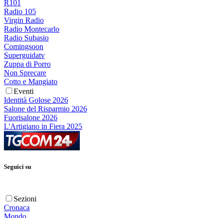
R101
Radio 105
Virgin Radio
Radio Montecarlo
Radio Subasio
Comingsoon
Superguidatv
Zuppa di Porro
Non Sprecare
Cotto e Mangiato
Eventi
Identità Golose 2026
Salone del Risparmio 2026
Fuorisalone 2026
L'Artigiano in Fiera 2025
Seguici su
Sezioni
Cronaca
Mondo