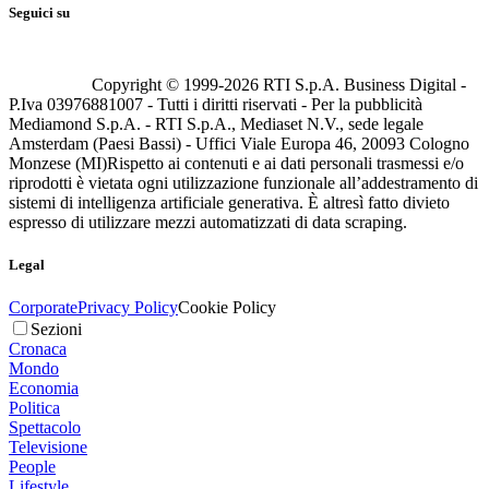
Seguici su
Copyright © 1999-
2026
RTI S.p.A. Business Digital -
P.Iva 03976881007 - Tutti i diritti riservati - Per la pubblicità
Mediamond S.p.A. - RTI S.p.A., Mediaset N.V., sede legale
Amsterdam (Paesi Bassi) - Uffici Viale Europa 46, 20093 Cologno
Monzese (MI)
Rispetto ai contenuti e ai dati personali trasmessi e/o
riprodotti è vietata ogni utilizzazione funzionale all’addestramento di
sistemi di intelligenza artificiale generativa. È altresì fatto divieto
espresso di utilizzare mezzi automatizzati di data scraping.
Legal
Corporate
Privacy Policy
Cookie Policy
Sezioni
Cronaca
Mondo
Economia
Politica
Spettacolo
Televisione
People
Lifestyle