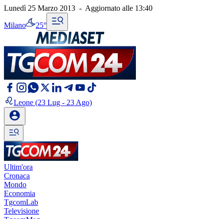
Lunedì 25 Marzo 2013
-
Aggiornato alle
13:40
Milano
25°
Leone
(23 Lug - 23 Ago)
Ultim'ora
Cronaca
Mondo
Economia
TgcomLab
Televisione