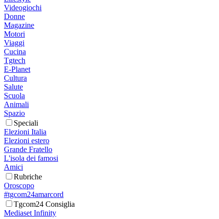
Videogiochi
Donne
Magazine
Motori
Viaggi
Cucina
Tgtech
E-Planet
Cultura
Salute
Scuola
Animali
Spazio
Speciali
Elezioni Italia
Elezioni estero
Grande Fratello
L'isola dei famosi
Amici
Rubriche
Oroscopo
#tgcom24amarcord
Tgcom24 Consiglia
Mediaset Infinity