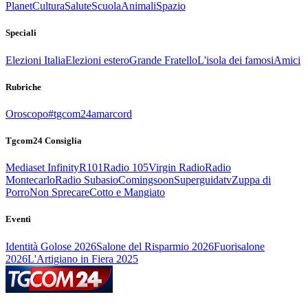
Planet
Cultura
Salute
Scuola
Animali
Spazio
Speciali
Elezioni Italia
Elezioni estero
Grande Fratello
L'isola dei famosi
Amici
Rubriche
Oroscopo
#tgcom24amarcord
Tgcom24 Consiglia
Mediaset Infinity
R101
Radio 105
Virgin Radio
Radio
Montecarlo
Radio Subasio
Comingsoon
Superguidatv
Zuppa di
Porro
Non Sprecare
Cotto e Mangiato
Eventi
Identità Golose 2026
Salone del Risparmio 2026
Fuorisalone
2026
L'Artigiano in Fiera 2025