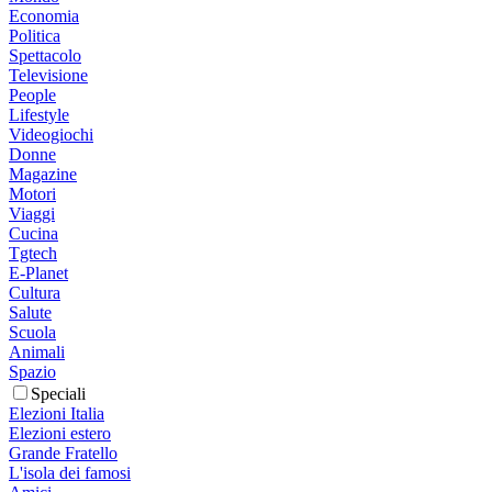
Economia
Politica
Spettacolo
Televisione
People
Lifestyle
Videogiochi
Donne
Magazine
Motori
Viaggi
Cucina
Tgtech
E-Planet
Cultura
Salute
Scuola
Animali
Spazio
Speciali
Elezioni Italia
Elezioni estero
Grande Fratello
L'isola dei famosi