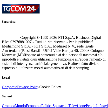
Seguici su
Copyright © 1999-
2026
RTI S.p.A. Business Digital -
P.Iva 03976881007 - Tutti i diritti riservati - Per la pubblicità
Mediamond S.p.A. - RTI S.p.A., Mediaset N.V., sede legale
Amsterdam (Paesi Bassi) - Uffici Viale Europa 46, 20093 Cologno
Monzese (MI)
Rispetto ai contenuti e ai dati personali trasmessi e/o
riprodotti è vietata ogni utilizzazione funzionale all’addestramento di
sistemi di intelligenza artificiale generativa. È altresì fatto divieto
espresso di utilizzare mezzi automatizzati di data scraping.
Legal
Corporate
Privacy Policy
Cookie Policy
Sezioni
Cronaca
Mondo
Economia
Politica
Spettacolo
Televisione
People
Lifestyl