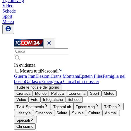
TgcomMag
Video
Schede
Sport
Meteo
In evidenza
Mostra tutti
Nascondi
Guerra Iran
Elezioni
Crans Montana
Epstein Files
Famiglia nel
bosco
Garlasco
Emergenza Clima
Tutti i dossier
Tutte le notizie del giorno
Cronaca
Mondo
Politica
Economia
Sport
Meteo
Video
Foto
Infografiche
Schede
Tv & Spettacolo
TgcomLab
TgcomMag
TgTech
Lifestyle
Oroscopo
Salute
Skuola
Cultura
Animali
Speciali
Chi siamo