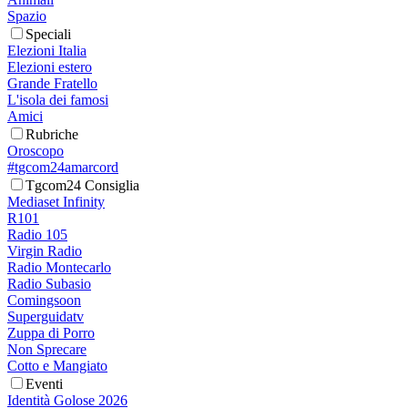
Spazio
Speciali
Elezioni Italia
Elezioni estero
Grande Fratello
L'isola dei famosi
Amici
Rubriche
Oroscopo
#tgcom24amarcord
Tgcom24 Consiglia
Mediaset Infinity
R101
Radio 105
Virgin Radio
Radio Montecarlo
Radio Subasio
Comingsoon
Superguidatv
Zuppa di Porro
Non Sprecare
Cotto e Mangiato
Eventi
Identità Golose 2026