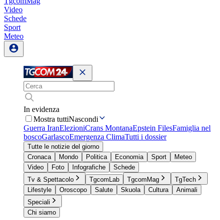
TgcomMag
Video
Schede
Sport
Meteo
In evidenza
Mostra tutti
Nascondi
Guerra Iran
Elezioni
Crans Montana
Epstein Files
Famiglia nel
bosco
Garlasco
Emergenza Clima
Tutti i dossier
Tutte le notizie del giorno
Cronaca
Mondo
Politica
Economia
Sport
Meteo
Video
Foto
Infografiche
Schede
Tv & Spettacolo
TgcomLab
TgcomMag
TgTech
Lifestyle
Oroscopo
Salute
Skuola
Cultura
Animali
Speciali
Chi siamo