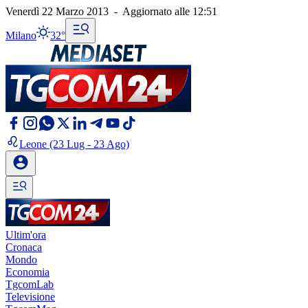
Venerdì 22 Marzo 2013
-
Aggiornato alle
12:51
Milano
32°
Leone
(23 Lug - 23 Ago)
Ultim'ora
Cronaca
Mondo
Economia
TgcomLab
Televisione