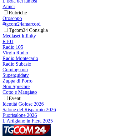
L'isola dei famosi
Amici
Rubriche
Oroscopo
#tgcom24amarcord
Tgcom24 Consiglia
Mediaset Infinity
R101
Radio 105
Virgin Radio
Radio Montecarlo
Radio Subasio
Comingsoon
Superguidatv
Zuppa di Porro
Non Sprecare
Cotto e Mangiato
Eventi
Identità Golose 2026
Salone del Risparmio 2026
Fuorisalone 2026
L'Artigiano in Fiera 2025