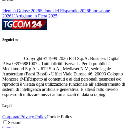
Identità Golose 2026
Salone del Risparmio 2026
Fuorisalone
2026
L'Artigiano in Fiera 2025
Seguici su
Copyright © 1999-
2026
RTI S.p.A. Business Digital -
P.Iva 03976881007 - Tutti i diritti riservati - Per la pubblicità
Mediamond S.p.A. - RTI S.p.A., Mediaset N.V., sede legale
Amsterdam (Paesi Bassi) - Uffici Viale Europa 46, 20093 Cologno
Monzese (MI)
Rispetto ai contenuti e ai dati personali trasmessi e/o
riprodotti è vietata ogni utilizzazione funzionale all’addestramento di
sistemi di intelligenza artificiale generativa. È altresì fatto divieto
espresso di utilizzare mezzi automatizzati di data scraping.
Legal
Corporate
Privacy Policy
Cookie Policy
Sezioni
Cronaca