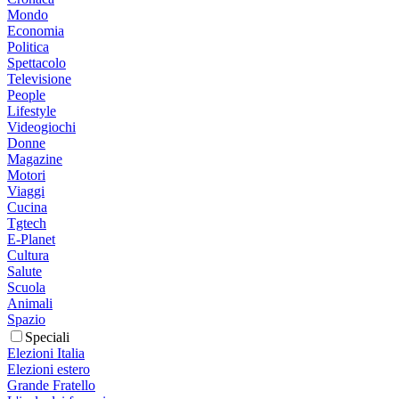
Mondo
Economia
Politica
Spettacolo
Televisione
People
Lifestyle
Videogiochi
Donne
Magazine
Motori
Viaggi
Cucina
Tgtech
E-Planet
Cultura
Salute
Scuola
Animali
Spazio
Speciali
Elezioni Italia
Elezioni estero
Grande Fratello