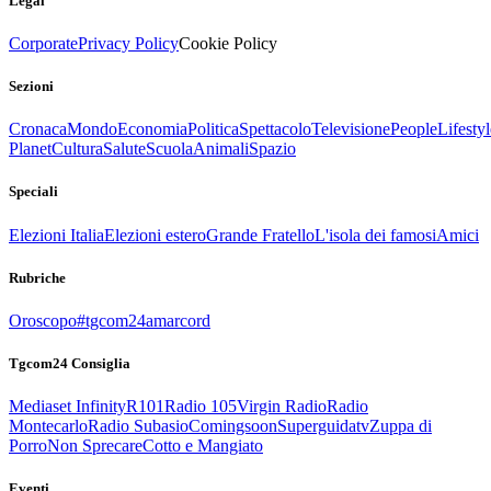
Legal
Corporate
Privacy Policy
Cookie Policy
Sezioni
Cronaca
Mondo
Economia
Politica
Spettacolo
Televisione
People
Lifestyl
Planet
Cultura
Salute
Scuola
Animali
Spazio
Speciali
Elezioni Italia
Elezioni estero
Grande Fratello
L'isola dei famosi
Amici
Rubriche
Oroscopo
#tgcom24amarcord
Tgcom24 Consiglia
Mediaset Infinity
R101
Radio 105
Virgin Radio
Radio
Montecarlo
Radio Subasio
Comingsoon
Superguidatv
Zuppa di
Porro
Non Sprecare
Cotto e Mangiato
Eventi