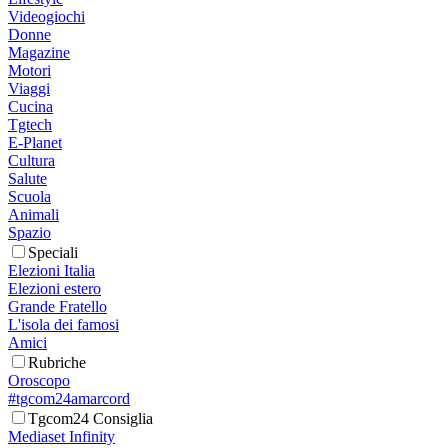
Videogiochi
Donne
Magazine
Motori
Viaggi
Cucina
Tgtech
E-Planet
Cultura
Salute
Scuola
Animali
Spazio
Speciali
Elezioni Italia
Elezioni estero
Grande Fratello
L'isola dei famosi
Amici
Rubriche
Oroscopo
#tgcom24amarcord
Tgcom24 Consiglia
Mediaset Infinity