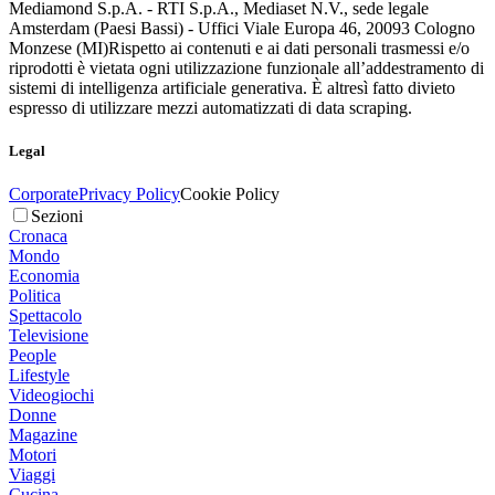
Mediamond S.p.A. - RTI S.p.A., Mediaset N.V., sede legale
Amsterdam (Paesi Bassi) - Uffici Viale Europa 46, 20093 Cologno
Monzese (MI)
Rispetto ai contenuti e ai dati personali trasmessi e/o
riprodotti è vietata ogni utilizzazione funzionale all’addestramento di
sistemi di intelligenza artificiale generativa. È altresì fatto divieto
espresso di utilizzare mezzi automatizzati di data scraping.
Legal
Corporate
Privacy Policy
Cookie Policy
Sezioni
Cronaca
Mondo
Economia
Politica
Spettacolo
Televisione
People
Lifestyle
Videogiochi
Donne
Magazine
Motori
Viaggi
Cucina