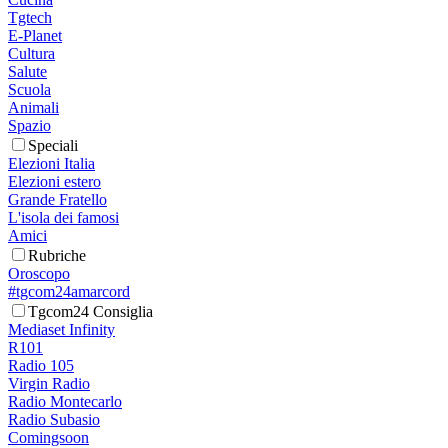
Tgtech
E-Planet
Cultura
Salute
Scuola
Animali
Spazio
Speciali
Elezioni Italia
Elezioni estero
Grande Fratello
L'isola dei famosi
Amici
Rubriche
Oroscopo
#tgcom24amarcord
Tgcom24 Consiglia
Mediaset Infinity
R101
Radio 105
Virgin Radio
Radio Montecarlo
Radio Subasio
Comingsoon