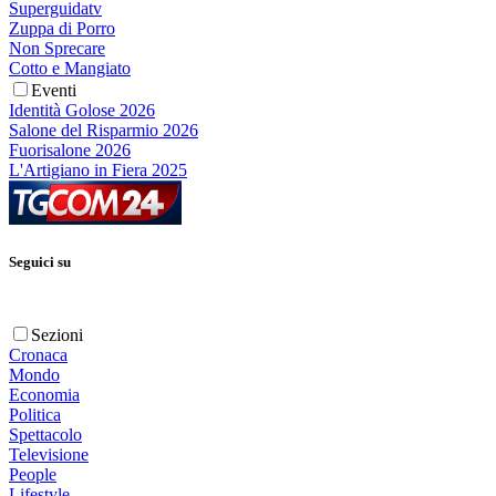
Superguidatv
Zuppa di Porro
Non Sprecare
Cotto e Mangiato
Eventi
Identità Golose 2026
Salone del Risparmio 2026
Fuorisalone 2026
L'Artigiano in Fiera 2025
Seguici su
Sezioni
Cronaca
Mondo
Economia
Politica
Spettacolo
Televisione
People
Lifestyle