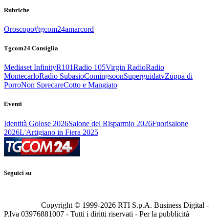
Rubriche
Oroscopo
#tgcom24amarcord
Tgcom24 Consiglia
Mediaset Infinity
R101
Radio 105
Virgin Radio
Radio
Montecarlo
Radio Subasio
Comingsoon
Superguidatv
Zuppa di
Porro
Non Sprecare
Cotto e Mangiato
Eventi
Identità Golose 2026
Salone del Risparmio 2026
Fuorisalone
2026
L'Artigiano in Fiera 2025
Seguici su
Copyright © 1999-
2026
RTI S.p.A. Business Digital -
P.Iva 03976881007 - Tutti i diritti riservati - Per la pubblicità