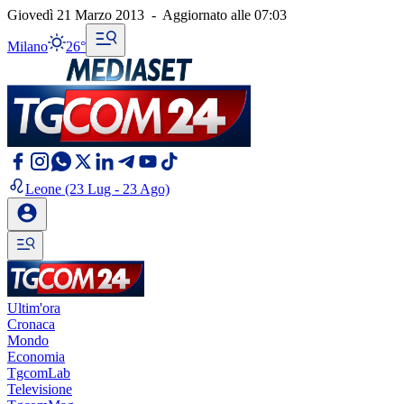
Giovedì 21 Marzo 2013
-
Aggiornato alle
07:03
Milano
26°
Leone
(23 Lug - 23 Ago)
Ultim'ora
Cronaca
Mondo
Economia
TgcomLab
Televisione