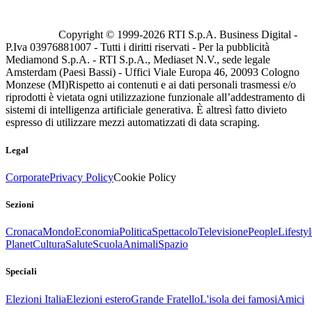
Copyright © 1999-
2026
RTI S.p.A. Business Digital -
P.Iva 03976881007 - Tutti i diritti riservati - Per la pubblicità
Mediamond S.p.A. - RTI S.p.A., Mediaset N.V., sede legale
Amsterdam (Paesi Bassi) - Uffici Viale Europa 46, 20093 Cologno
Monzese (MI)
Rispetto ai contenuti e ai dati personali trasmessi e/o
riprodotti è vietata ogni utilizzazione funzionale all’addestramento di
sistemi di intelligenza artificiale generativa. È altresì fatto divieto
espresso di utilizzare mezzi automatizzati di data scraping.
Legal
Corporate
Privacy Policy
Cookie Policy
Sezioni
Cronaca
Mondo
Economia
Politica
Spettacolo
Televisione
People
Lifestyl
Planet
Cultura
Salute
Scuola
Animali
Spazio
Speciali
Elezioni Italia
Elezioni estero
Grande Fratello
L'isola dei famosi
Amici