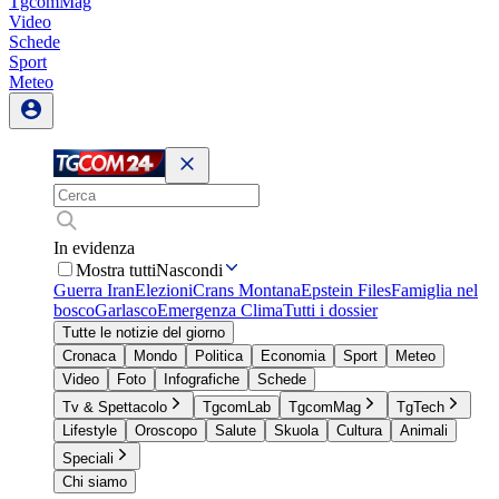
TgcomMag
Video
Schede
Sport
Meteo
In evidenza
Mostra tutti
Nascondi
Guerra Iran
Elezioni
Crans Montana
Epstein Files
Famiglia nel
bosco
Garlasco
Emergenza Clima
Tutti i dossier
Tutte le notizie del giorno
Cronaca
Mondo
Politica
Economia
Sport
Meteo
Video
Foto
Infografiche
Schede
Tv & Spettacolo
TgcomLab
TgcomMag
TgTech
Lifestyle
Oroscopo
Salute
Skuola
Cultura
Animali
Speciali
Chi siamo