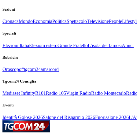
Sezioni
Cronaca
Mondo
Economia
Politica
Spettacolo
Televisione
People
Lifestyl
Speciali
Elezioni Italia
Elezioni estero
Grande Fratello
L'isola dei famosi
Amici
Rubriche
Oroscopo
#tgcom24amarcord
Tgcom24 Consiglia
Mediaset Infinity
R101
Radio 105
Virgin Radio
Radio Montecarlo
Radio
Eventi
Identità Golose 2026
Salone del Risparmio 2026
Fuorisalone 2026
L'Ar