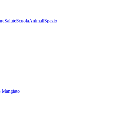
ura
Salute
Scuola
Animali
Spazio
e Mangiato