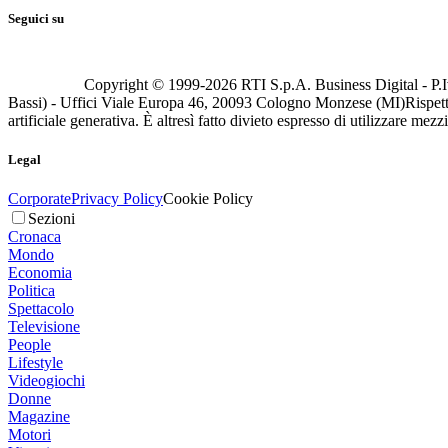
Seguici su
Copyright © 1999-
2026
RTI S.p.A. Business Digital - P.I
Bassi) - Uffici Viale Europa 46, 20093 Cologno Monzese (MI)
Rispett
artificiale generativa. È altresì fatto divieto espresso di utilizzare mez
Legal
Corporate
Privacy Policy
Cookie Policy
Sezioni
Cronaca
Mondo
Economia
Politica
Spettacolo
Televisione
People
Lifestyle
Videogiochi
Donne
Magazine
Motori