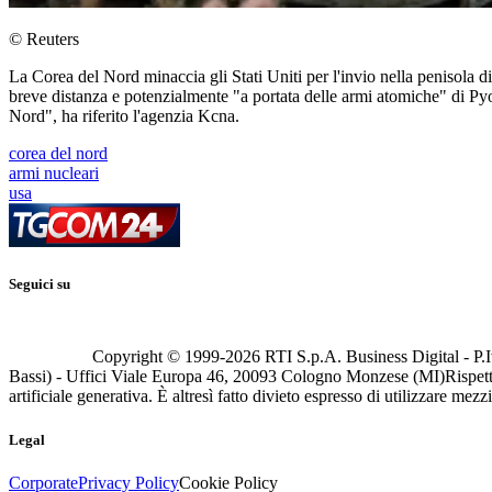
© Reuters
La Corea del Nord minaccia gli Stati Uniti per l'invio nella penisola d
breve distanza e potenzialmente "a portata delle armi atomiche" di P
Nord", ha riferito l'agenzia Kcna.
corea del nord
armi nucleari
usa
Seguici su
Copyright © 1999-
2026
RTI S.p.A. Business Digital - P.I
Bassi) - Uffici Viale Europa 46, 20093 Cologno Monzese (MI)
Rispett
artificiale generativa. È altresì fatto divieto espresso di utilizzare mez
Legal
Corporate
Privacy Policy
Cookie Policy