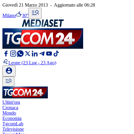
Giovedì 21 Marzo 2013
-
Aggiornato alle
06:28
Milano
30°
Leone
(23 Lug - 23 Ago)
Ultim'ora
Cronaca
Mondo
Economia
TgcomLab
Televisione