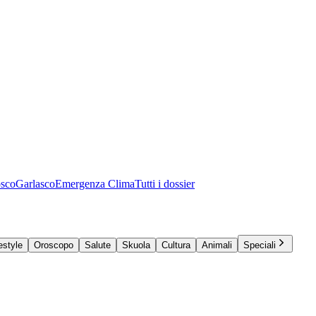
osco
Garlasco
Emergenza Clima
Tutti i dossier
estyle
Oroscopo
Salute
Skuola
Cultura
Animali
Speciali