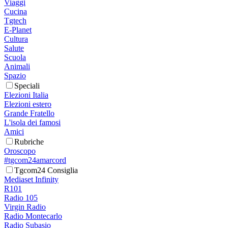
Viaggi
Cucina
Tgtech
E-Planet
Cultura
Salute
Scuola
Animali
Spazio
Speciali
Elezioni Italia
Elezioni estero
Grande Fratello
L'isola dei famosi
Amici
Rubriche
Oroscopo
#tgcom24amarcord
Tgcom24 Consiglia
Mediaset Infinity
R101
Radio 105
Virgin Radio
Radio Montecarlo
Radio Subasio