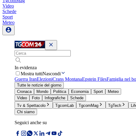
TgcomMag
Video
Schede
Sport
Meteo
In evidenza
Mostra tutti
Nascondi
Guerra Iran
Elezioni
Crans Montana
Epstein Files
Famiglia nel b
Tutte le notizie del giorno
Cronaca
Mondo
Politica
Economia
Sport
Meteo
Video
Foto
Infografiche
Schede
Tv & Spettacolo
TgcomLab
TgcomMag
TgTech
Lif
Chi siamo
Seguici anche su