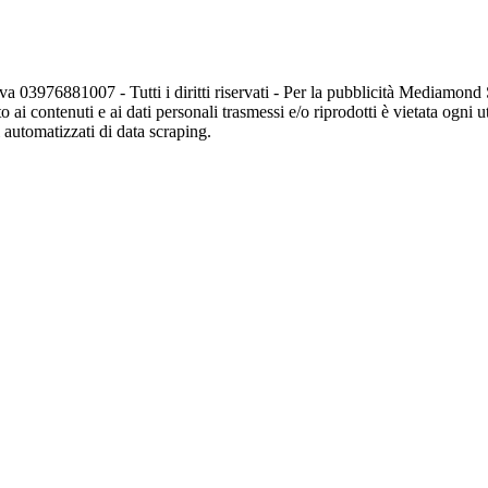
va 03976881007 - Tutti i diritti riservati - Per la pubblicità Mediamon
o ai contenuti e ai dati personali trasmessi e/o riprodotti è vietata ogni 
zi automatizzati di data scraping.