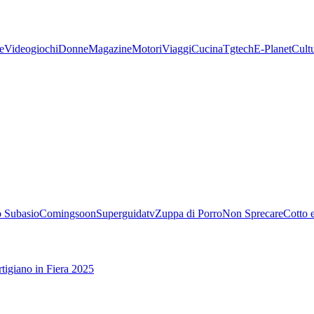
e
Videogiochi
Donne
Magazine
Motori
Viaggi
Cucina
Tgtech
E-Planet
Cult
 Subasio
Comingsoon
Superguidatv
Zuppa di Porro
Non Sprecare
Cotto 
tigiano in Fiera 2025